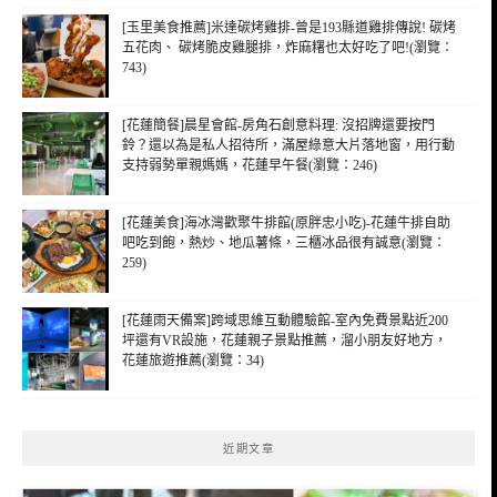
[玉里美食推薦]米達碳烤雞排-曾是193縣道雞排傳說! 碳烤
五花肉、 碳烤脆皮雞腿排，炸麻糬也太好吃了吧!(瀏覽：
743)
[花蓮簡餐]晨星會館-房角石創意料理: 沒招牌還要按門
鈴？還以為是私人招待所，滿屋綠意大片落地窗，用行動
支持弱勢單親媽媽，花蓮早午餐(瀏覽：246)
[花蓮美食]海冰灣歡聚牛排館(原胖忠小吃)-花蓮牛排自助
吧吃到飽，熱炒、地瓜薯條，三櫃冰品很有誠意(瀏覽：
259)
[花蓮雨天備案]跨域思維互動體驗館-室內免費景點近200
坪還有VR設施，花蓮親子景點推薦，溜小朋友好地方，
花蓮旅遊推薦(瀏覽：34)
近期文章