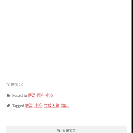
TG按讚：0
Posted in
便當-麵店-小吃
Tagged
便當
,
小吃
,
食破天驚
,
麵店
嗨~我是宅男