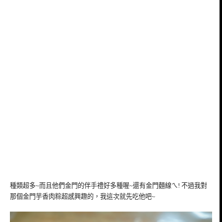
種類超多~而且他們金門的伴手禮好多種喔~還有金門麵線ㄟ! 不過我對
那個金門芋香肉粽超感興趣的，我這次就先吃他吧~