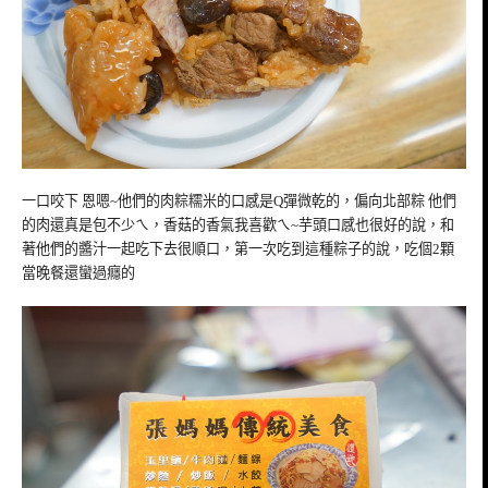
一口咬下 恩嗯~他們的肉粽糯米的口感是Q彈微乾的，偏向北部粽 他們
的肉還真是包不少ㄟ，香菇的香氣我喜歡ㄟ~芋頭口感也很好的說，和
著他們的醬汁一起吃下去很順口，第一次吃到這種粽子的說，吃個2顆
當晚餐還蠻過癮的