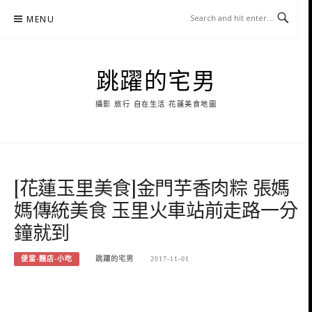
Skip
MENU
to
content
跳躍的宅男
攝影 旅行 自在生活 花蓮美食地圖
[花蓮玉里美食]金門芋香肉粽 張媽
媽傳統美食 玉里火車站前走路一分
鐘就到
便當-麵店-小吃
跳躍的宅男
2017-11-01