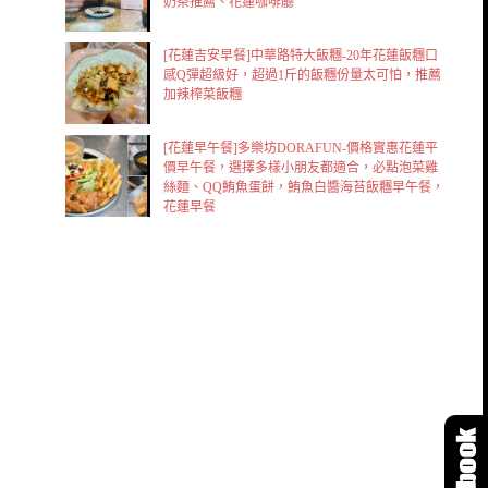
奶茶推薦、花蓮咖啡廳
[花蓮吉安早餐]中華路特大飯糰-20年花蓮飯糰口
感Q彈超級好，超過1斤的飯糰份量太可怕，推薦
加辣榨菜飯糰
[花蓮早午餐]多樂坊DORAFUN-價格實惠花蓮平
價早午餐，選擇多樣小朋友都適合，必點泡菜雞
絲麵、QQ鮪魚蛋餅，鮪魚白醬海苔飯糰早午餐，
花蓮早餐