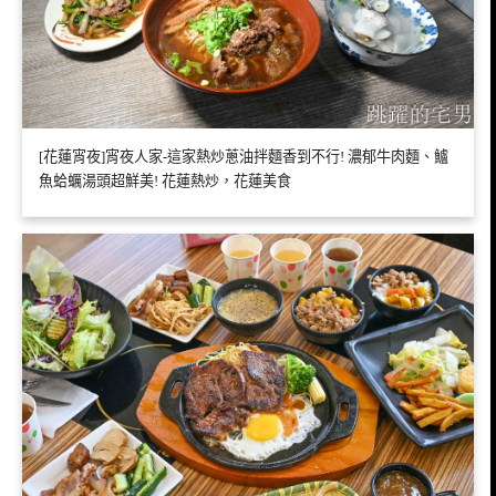
[花蓮宵夜]宵夜人家-這家熱炒蔥油拌麵香到不行! 濃郁牛肉麵、鱸
魚蛤蠣湯頭超鮮美! 花蓮熱炒，花蓮美食