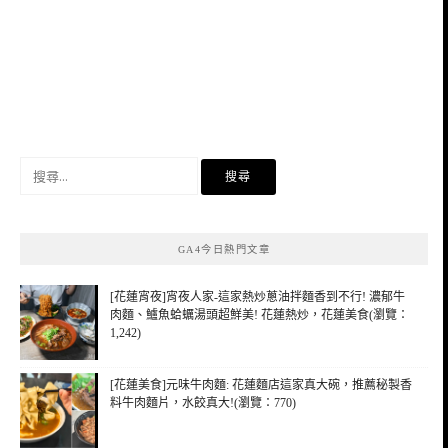
搜
尋
關
鍵
GA4今日熱門文章
字:
[花蓮宵夜]宵夜人家-這家熱炒蔥油拌麵香到不行! 濃郁牛
肉麵、鱸魚蛤蠣湯頭超鮮美! 花蓮熱炒，花蓮美食(瀏覽：
1,242)
[花蓮美食]元味牛肉麵: 花蓮麵店這家真大碗，推薦秘製香
料牛肉麵片，水餃真大!(瀏覽：770)