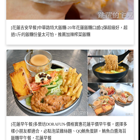
[花蓮吉安早餐]中華路特大飯糰-20年花蓮飯糰口感Q彈超級好，超
過1斤的飯糰份量太可怕，推薦加辣榨菜飯糰
[花蓮早午餐]多樂坊DORAFUN-價格實惠花蓮平價早午餐，選擇多
樣小朋友都適合，必點泡菜雞絲麵、QQ鮪魚蛋餅，鮪魚白醬海苔
飯糰早午餐，花蓮早餐