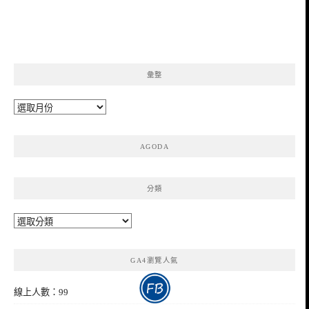
彙整
彙
整
AGODA
分類
分
類
GA4瀏覽人氣
線上人數：99