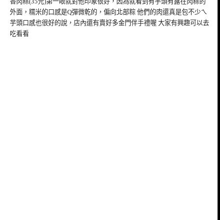
香肉粽(35元)第一眼就對他印象很好，因為就看到有芋頭有露在肉粽的
外面，糯米的口感是Q彈微乾的，偏向北部粽 他們的肉還真是包不少ㄟ
芋頭口感也很好的說，店內還有賣好多金門伴手禮喔 大家有興趣可以去
吃看看