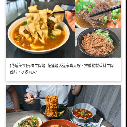
[花蓮美食]元味牛肉麵: 花蓮麵店這家真大碗，推薦秘製香料牛肉
麵片，水餃真大!