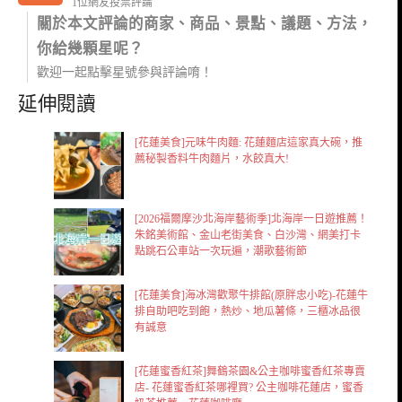
1位網友投票評論
關於本文評論的商家、商品、景點、議題、方法，
你給幾顆星呢？
歡迎一起點擊星號參與評論唷！
延伸閱讀
[花蓮美食]元味牛肉麵: 花蓮麵店這家真大碗，推
薦秘製香料牛肉麵片，水餃真大!
[2026福爾摩沙北海岸藝術季]北海岸一日遊推薦！
朱銘美術館、金山老街美食、白沙灣、網美打卡
點跳石公車站一次玩遍，潮歌藝術節
[花蓮美食]海冰灣歡聚牛排館(原胖忠小吃)-花蓮牛
排自助吧吃到飽，熱炒、地瓜薯條，三櫃冰品很
有誠意
[花蓮蜜香紅茶]舞鶴茶園&公主咖啡蜜香紅茶專賣
店- 花蓮蜜香紅茶哪裡買? 公主咖啡花蓮店，蜜香