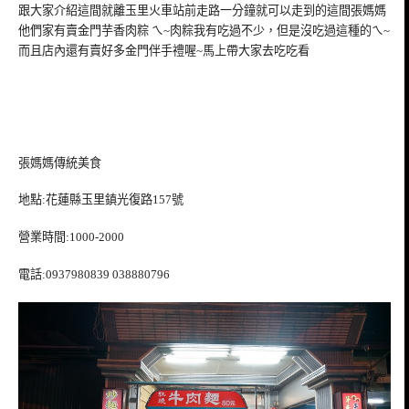
跟大家介紹這間就離玉里火車站前走路一分鐘就可以走到的這間張媽媽
他們家有賣金門芋香肉粽 ㄟ~肉粽我有吃過不少，但是沒吃過這種的ㄟ~
而且店內還有賣好多金門伴手禮喔~馬上帶大家去吃吃看
張媽媽傳統美食
地點:花蓮縣玉里鎮光復路157號
營業時間:1000-2000
電話:0937980839 038880796