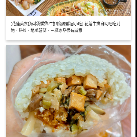
[花蓮美食]海冰灣歡聚牛排館(原胖忠小吃)-花蓮牛排自助吧吃到
飽，熱炒、地瓜薯條，三櫃冰品很有誠意