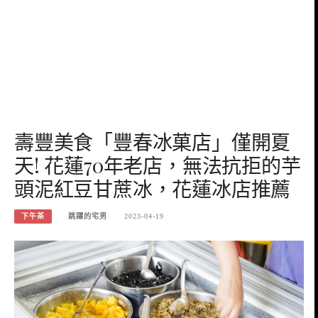
壽豐美食「豐春冰菓店」僅開夏
天! 花蓮70年老店，無法抗拒的芋
頭泥紅豆甘蔗冰，花蓮冰店推薦
下午茶
跳躍的宅男
2023-04-19