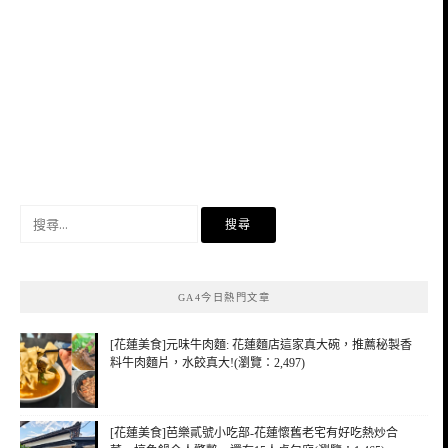
搜
尋
關
鍵
GA4今日熱門文章
字:
[花蓮美食]元味牛肉麵: 花蓮麵店這家真大碗，推薦秘製香
料牛肉麵片，水餃真大!(瀏覽：2,497)
[花蓮美食]芭樂貳號小吃部-花蓮懷舊老宅有好吃熱炒合