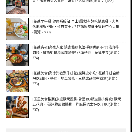
菜，搞魚鍋令人驚艷，還有15人桌包廂(瀏覽：1,465)
[花蓮早午餐]健康補給站-早上8點就有好吃健康餐，大片
落地窗很舒服，蛋白質十足! 門諾醫院健康管理中心大樓
(瀏覽：530)
[花蓮宵夜]宵夜人家-這家熱炒蔥油拌麵香到不行! 濃郁牛
肉麵、鱸魚蛤蠣湯頭超鮮美! 花蓮熱炒，花蓮美食(瀏覽：
374)
[花蓮美食]海冰灣歡聚牛排館(原胖忠小吃)-花蓮牛排自助
吧吃到飽，熱炒、地瓜薯條，三櫃冰品很有誠意(瀏覽：
273)
[玉里美食推薦]米達碳烤雞排-曾是193縣道雞排傳說! 碳烤
五花肉、 碳烤脆皮雞腿排，炸麻糬也太好吃了吧!(瀏覽：
237)