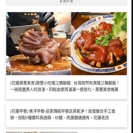
近期文章
[花蓮壽豐美食]壽豐小吃隆江豬腳飯 : 台灣居然有賣隆江豬腳飯！
一碗道盡男人的浪漫，四點金膠質滿滿一抿就化，壽豐美食推薦
[花蓮早餐] 東洋早餐-這家傳統早餐店真乾淨！皮蛋酸豆手工蛋
餅，搭配6種醬料真過癮，炒麵、肉羹麵通通有，花蓮老店