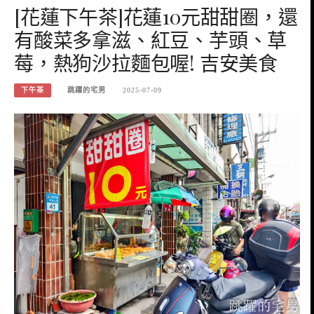
[花蓮下午茶]花蓮10元甜甜圈，還
有酸菜多拿滋、紅豆、芋頭、草
莓，熱狗沙拉麵包喔! 吉安美食
下午茶
跳躍的宅男
2025-07-09