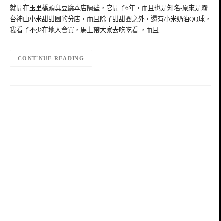
就開在玉里橋頭臭豆腐本店隔壁，它開了6年，而且也是知名-原來是霧
台神山小米甜甜圈的分店，而且除了甜甜圈之外，還有小米奶油QQ球，
我看了不少在地人會買，馬上帶大家去吃吃看 ，而且…
CONTINUE READING