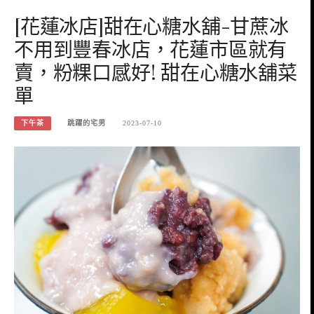
[花蓮冰店]甜在心糖水舖-甘蔗冰
不用到豐春冰店，花蓮市區就有
賣，粉粿口感好! 甜在心糖水舖菜
單
下午茶
跳躍的宅男
2023-07-10