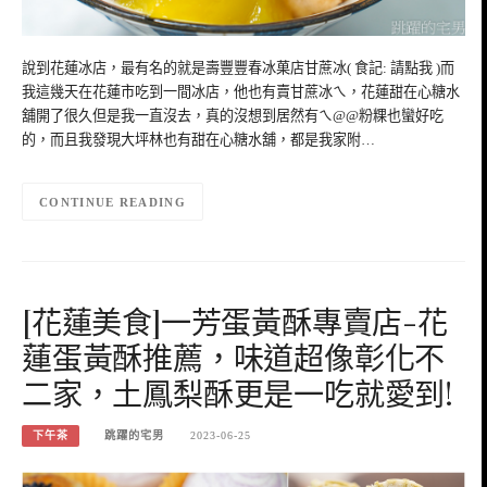
說到花蓮冰店，最有名的就是壽豐豐春冰菓店甘蔗冰( 食記: 請點我 )而
我這幾天在花蓮市吃到一間冰店，他也有賣甘蔗冰ㄟ，花蓮甜在心糖水
舖開了很久但是我一直沒去，真的沒想到居然有ㄟ@@粉粿也蠻好吃
的，而且我發現大坪林也有甜在心糖水舖，都是我家附…
CONTINUE READING
[花蓮美食]一芳蛋黃酥專賣店-花
蓮蛋黃酥推薦，味道超像彰化不
二家，土鳳梨酥更是一吃就愛到!
下午茶
跳躍的宅男
2023-06-25