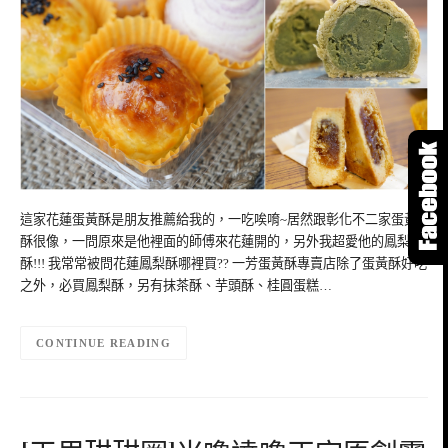
這家花蓮蛋黃酥是朋友推薦給我的，一吃唉唷~居然跟彰化不二家蛋黃
酥很像，一問原來是他裡面的師傅來花蓮開的，另外我超愛他的鳳梨
酥!!! 我常常被問花蓮鳳梨酥哪裡買?? 一芳蛋黃酥專賣店除了蛋黃酥好吃
之外，必買鳳梨酥，另有抹茶酥、芋頭酥、桂圓蛋糕…
CONTINUE READING