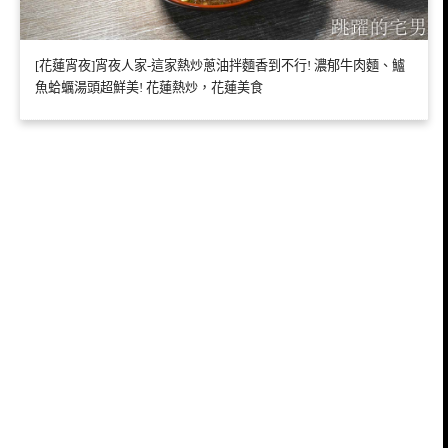
[花蓮宵夜]宵夜人家-這家熱炒蔥油拌麵香到不行! 濃郁牛肉麵、鱸
魚蛤蠣湯頭超鮮美! 花蓮熱炒，花蓮美食