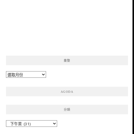
彙整
彙
整
AGODA
分類
分
類