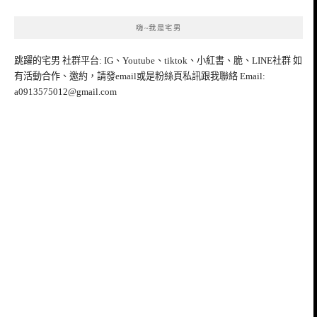
導
覽
嗨~我是宅男
跳躍的宅男 社群平台: IG、Youtube、tiktok、小紅書、脆、LINE社群 如
有活動合作、邀約，請發email或是粉絲頁私訊跟我聯絡 Email:
a0913575012@gmail.com