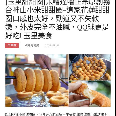
[玉里甜甜圈]米嚕達嚕正宗原創霧
台神山小米甜甜圈-這家花蓮甜甜
圈口感也太好，勁道又不失軟
嫩，外皮完全不油膩，QQ球更是
好吃! 玉里美食
下午茶
跳躍的宅男
2023-05-15
說到花蓮小米甜甜圈，我今天介紹這家玉里美食-米嚕達嚕小米甜甜圈，