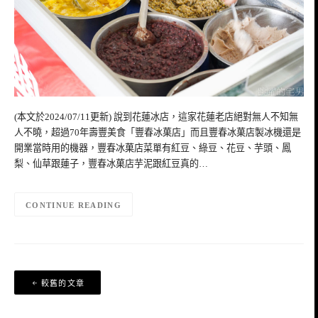
(本文於2024/07/11更新) 說到花蓮冰店，這家花蓮老店絕對無人不知無
人不曉，超過70年壽豐美食「豐春冰菓店」而且豐春冰菓店製冰機還是
開業當時用的機器，豐春冰菓店菜單有紅豆、綠豆、花豆、芋頭、鳳
梨、仙草跟蓮子，豐春冰菓店芋泥跟紅豆真的…
CONTINUE READING
文
較舊的文章
章