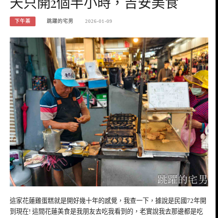
天只開2個半小時，吉安美食
下午茶
跳躍的宅男
2026-01-09
這家花蓮雞蛋糕就是開好幾十年的感覺，我查一下，據說是民國72年開
到現在! 這間花蓮美食是我朋友去吃我看到的，老實說我去那邊都是吃