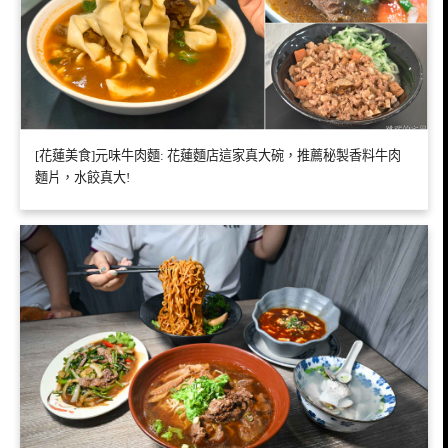
[花蓮美食]元味牛肉麵: 花蓮麵店這家真大碗，推薦秘製香料牛肉
麵片，水餃真大!