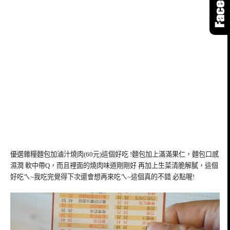
優選雜糧麵包加滷汁燒肉(60元)這個好吃 !麵包加上滿滿果仁，麵包口感
濕潤 軟中帶Q，而且裡面的燒肉味道剛剛好 再加上生菜清脆解膩，這個
好吃ㄟ~我吃完覺得下次還會想再來吃ㄟ~這個真的不錯 必點喔!