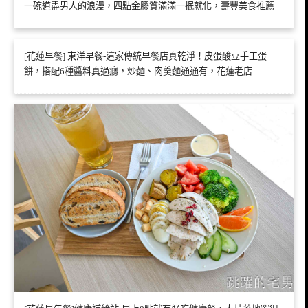
一碗道盡男人的浪漫，四點金膠質滿滿一抿就化，壽豐美食推薦
[花蓮早餐] 東洋早餐-這家傳統早餐店真乾淨！皮蛋酸豆手工蛋
餅，搭配6種醬料真過癮，炒麵、肉羹麵通通有，花蓮老店