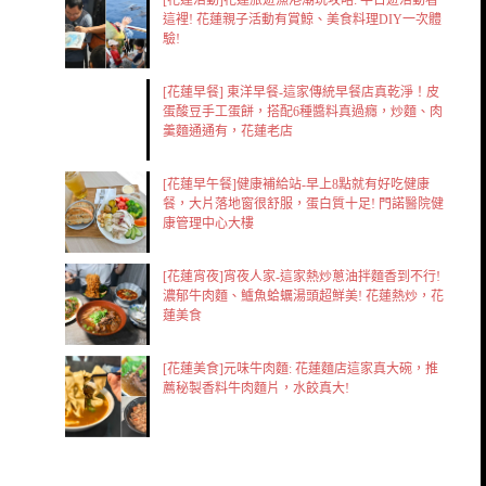
這裡! 花蓮親子活動有賞鯨、美食料理DIY一次體
驗!
[花蓮早餐] 東洋早餐-這家傳統早餐店真乾淨！皮
蛋酸豆手工蛋餅，搭配6種醬料真過癮，炒麵、肉
羹麵通通有，花蓮老店
[花蓮早午餐]健康補給站-早上8點就有好吃健康
餐，大片落地窗很舒服，蛋白質十足! 門諾醫院健
康管理中心大樓
[花蓮宵夜]宵夜人家-這家熱炒蔥油拌麵香到不行!
濃郁牛肉麵、鱸魚蛤蠣湯頭超鮮美! 花蓮熱炒，花
蓮美食
[花蓮美食]元味牛肉麵: 花蓮麵店這家真大碗，推
薦秘製香料牛肉麵片，水餃真大!