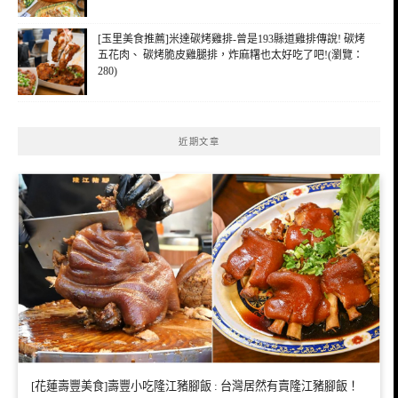
[玉里美食推薦]米達碳烤雞排-曾是193縣道雞排傳說! 碳烤
五花肉、 碳烤脆皮雞腿排，炸麻糬也太好吃了吧!(瀏覽：
280)
近期文章
[花蓮壽豐美食]壽豐小吃隆江豬腳飯 : 台灣居然有賣隆江豬腳飯！