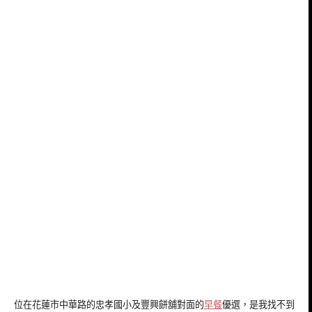
位在花蓮市中華路的忠孝國小及豐興餅舖對面的
早餐
優選，是我找不到