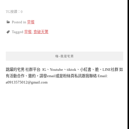
TG按讚：0
Posted in
早餐
Tagged
早餐
,
食破天驚
嗨~我是宅男
跳躍的宅男 社群平台: IG、Youtube、tiktok、小紅書、脆、LINE社群 如
有活動合作、邀約，請發email或是粉絲頁私訊跟我聯絡 Email:
a0913575012@gmail.com