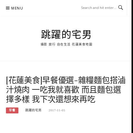
Skip
MENU
to
content
跳躍的宅男
攝影 旅行 自在生活 花蓮美食地圖
[花蓮美食]早餐優選-雜糧麵包搭滷
汁燒肉 一吃我就喜歡 而且麵包選
擇多樣 我下次還想來再吃
早餐
跳躍的宅男
2017-11-05