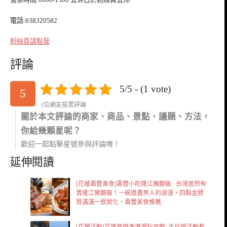
電話:038320582
粉絲頁請點我
評論
5/5 - (1 vote)
5
1位網友投票評論
關於本文評論的商家、商品、景點、議題、方法，
你給幾顆星呢？
歡迎一起點擊星號參與評論唷！
延伸閱讀
[花蓮壽豐美食]壽豐小吃隆江豬腳飯 : 台灣居然有
賣隆江豬腳飯！一碗道盡男人的浪漫，四點金膠
質滿滿一抿就化，壽豐美食推薦
[花蓮活動]花蓮旅遊漁港潮玩攻略: 半日遊活動看