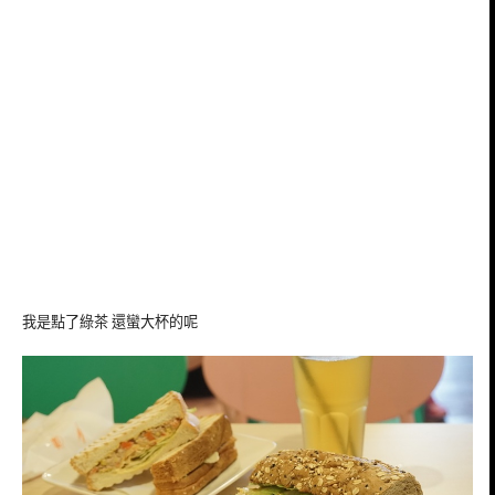
我是點了綠茶 還蠻大杯的呢