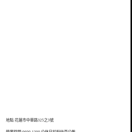
地點:花蓮市中華路325之3號
營業時間:0600-1300 公休日於粉絲頁公怖