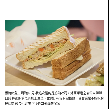
板烤鮪魚三明治(60元)我這次選的是奶油吐司，外面烤過之後帶來酥酥
口感 裡面的鮪魚再加上生菜，雖然比較沒有記憶點，其實還蠻不錯吃的
很清爽 麵包也好吃 下次換其他麵包試試