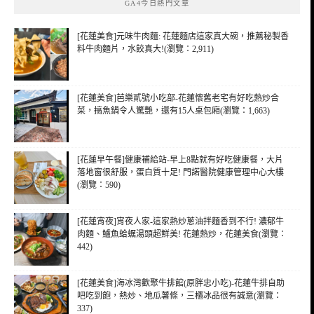
GA4今日熱門文章
字:
[花蓮美食]元味牛肉麵: 花蓮麵店這家真大碗，推薦秘製香
料牛肉麵片，水餃真大!(瀏覽：2,911)
[花蓮美食]芭樂貳號小吃部-花蓮懷舊老宅有好吃熱炒合
菜，搞魚鍋令人驚艷，還有15人桌包廂(瀏覽：1,663)
[花蓮早午餐]健康補給站-早上8點就有好吃健康餐，大片
落地窗很舒服，蛋白質十足! 門諾醫院健康管理中心大樓
(瀏覽：590)
[花蓮宵夜]宵夜人家-這家熱炒蔥油拌麵香到不行! 濃郁牛
肉麵、鱸魚蛤蠣湯頭超鮮美! 花蓮熱炒，花蓮美食(瀏覽：
442)
[花蓮美食]海冰灣歡聚牛排館(原胖忠小吃)-花蓮牛排自助
吧吃到飽，熱炒、地瓜薯條，三櫃冰品很有誠意(瀏覽：
337)