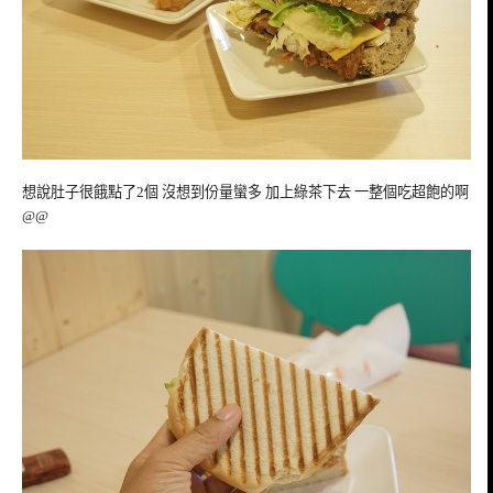
想說肚子很餓點了2個 沒想到份量蠻多 加上綠茶下去 一整個吃超飽的啊
@@