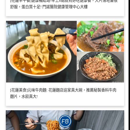
[花蓮早午餐]健康補給站-早上8點就有好吃健康餐，大片落地窗很
舒服，蛋白質十足! 門諾醫院健康管理中心大樓
[花蓮美食]元味牛肉麵: 花蓮麵店這家真大碗，推薦秘製香料牛肉
麵片，水餃真大!