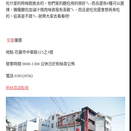
吃什麼的時候跑進去的，他們家的麵包用的很好ㄟ~而且還有8種可以選
擇，雜糧麵包加滷汁燒肉味道我有喜歡ㄟ，而且是吃完還會想再來吃
的，這真是不錯ㄟ~就帶大家去看看吧!
早餐
優選
地點:花蓮市中華路325之3號
營業時間:0600-1300 公休日於粉絲頁公怖
電話:038320582
粉絲頁請點我