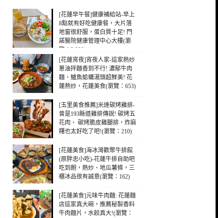
[花蓮早午餐]健康補給站-早上
8點就有好吃健康餐，大片落
地窗很舒服，蛋白質十足! 門
諾醫院健康管理中心大樓(瀏
覽：3,800)
[花蓮宵夜]宵夜人家-這家熱炒
蔥油拌麵香到不行! 濃郁牛肉
麵、鱸魚蛤蠣湯頭超鮮美! 花
蓮熱炒，花蓮美食(瀏覽：653)
[玉里美食推薦]米達碳烤雞排-
曾是193縣道雞排傳說! 碳烤五
花肉、 碳烤脆皮雞腿排，炸麻
糬也太好吃了吧!(瀏覽：210)
[花蓮美食]海冰灣歡聚牛排館
(原胖忠小吃)-花蓮牛排自助吧
吃到飽，熱炒、地瓜薯條，三
櫃冰品很有誠意(瀏覽：162)
[花蓮美食]元味牛肉麵: 花蓮麵
店這家真大碗，推薦秘製香料
牛肉麵片，水餃真大!(瀏覽：