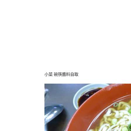
小菜 碗筷醬料自取