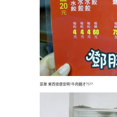
菜單 東西很便宜啊!牛肉麵才75??