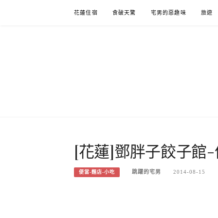
Skip
花蓮住宿
食破天驚
宅男的惡趣味
旅遊
to
content
[花蓮]鄧胖子餃子館
跳躍的宅男
2014-08-15
便當-麵店-小吃