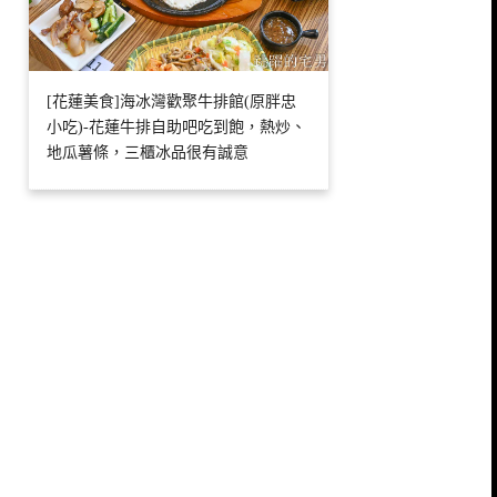
[花蓮美食]海冰灣歡聚牛排館(原胖忠
小吃)-花蓮牛排自助吧吃到飽，熱炒、
地瓜薯條，三櫃冰品很有誠意