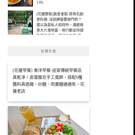
139)
[花蓮簡餐]晨星會館-房角石創
意料理: 沒招牌還要按門鈴？
還以為是私人招待所，滿屋綠
意大片落地窗，用行動支持弱
勢單親媽媽，花蓮早午餐(瀏
覽：94)
近期文章
[花蓮早餐] 東洋早餐-這家傳統早餐店
真乾淨！皮蛋酸豆手工蛋餅，搭配6種
醬料真過癮，炒麵、肉羹麵通通有，花
蓮老店