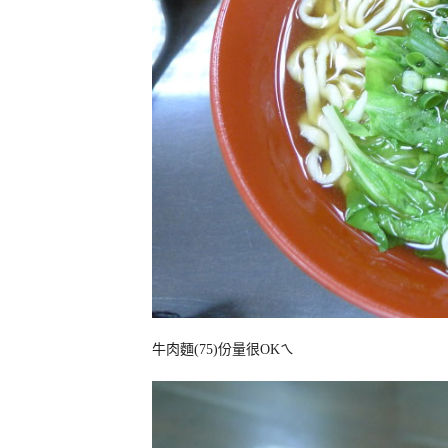
牛肉麵(75)份量很OKㄟ