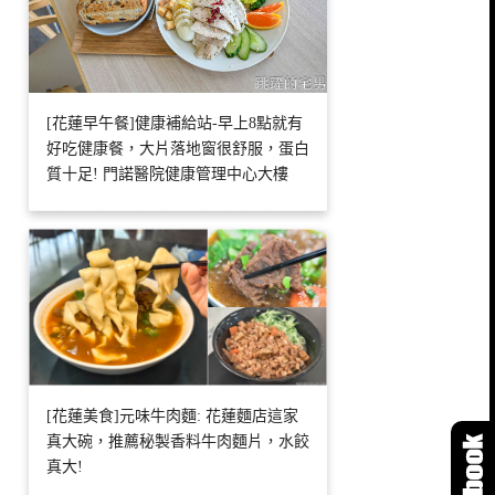
[花蓮早午餐]健康補給站-早上8點就有
好吃健康餐，大片落地窗很舒服，蛋白
質十足! 門諾醫院健康管理中心大樓
[花蓮美食]元味牛肉麵: 花蓮麵店這家
真大碗，推薦秘製香料牛肉麵片，水餃
真大!