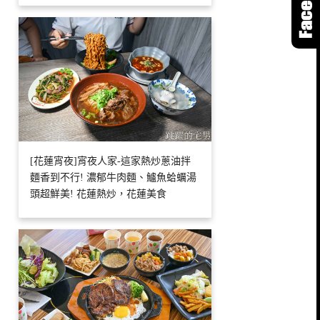
[花蓮宵夜]宵夜人家-這家熱炒蔥油拌
麵香到不行! 濃郁牛肉麵、鱸魚蛤蠣湯
頭超鮮美! 花蓮熱炒，花蓮美食