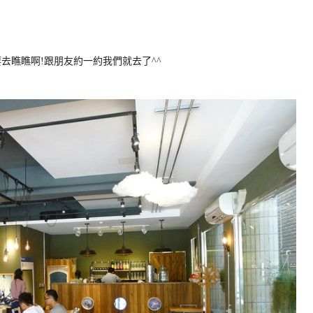
去瞧瞧啊!跟朋友約一約我們就去了^^