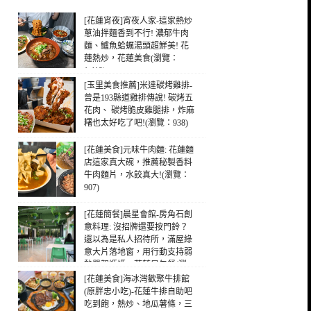
[花蓮宵夜]宵夜人家-這家熱炒
蔥油拌麵香到不行! 濃郁牛肉
麵、鱸魚蛤蠣湯頭超鮮美! 花
蓮熱炒，花蓮美食(瀏覽：
1,419)
[玉里美食推薦]米達碳烤雞排-
曾是193縣道雞排傳說! 碳烤五
花肉、 碳烤脆皮雞腿排，炸麻
糬也太好吃了吧!(瀏覽：938)
[花蓮美食]元味牛肉麵: 花蓮麵
店這家真大碗，推薦秘製香料
牛肉麵片，水餃真大!(瀏覽：
907)
[花蓮簡餐]晨星會館-房角石創
意料理: 沒招牌還要按門鈴？
還以為是私人招待所，滿屋綠
意大片落地窗，用行動支持弱
勢單親媽媽，花蓮早午餐(瀏
覽：320)
[花蓮美食]海冰灣歡聚牛排館
(原胖忠小吃)-花蓮牛排自助吧
吃到飽，熱炒、地瓜薯條，三