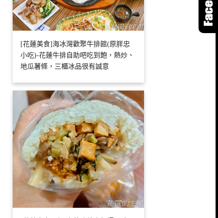
[花蓮美食]海冰灣歡聚牛排館(原胖忠
小吃)-花蓮牛排自助吧吃到飽，熱炒、
地瓜薯條，三櫃冰品很有誠意