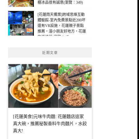
櫃冰品很有誠意(瀏覽：349)
[花蓮雨天備案]跨域思維互動
體驗館-室內免費景點近200坪
還有VR設施，花蓮親子景點
推薦，溜小朋友好地方，花蓮
旅遊推薦(瀏覽：47)
近期文章
[花蓮美食]元味牛肉麵: 花蓮麵店這家
真大碗，推薦秘製香料牛肉麵片，水餃
真大!