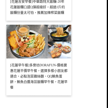
[花蓮吉安早餐]中華路特大飯糰-20年
花蓮飯糰口感Q彈超級好，超過1斤的
飯糰份量太可怕，推薦加辣榨菜飯糰
[花蓮早午餐]多樂坊DORAFUN-價格實
惠花蓮平價早午餐，選擇多樣小朋友都
適合，必點泡菜雞絲麵、QQ鮪魚蛋
餅，鮪魚白醬海苔飯糰早午餐，花蓮早
餐