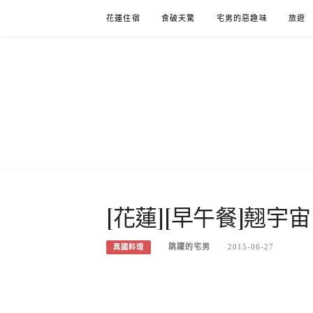
Skip
花蓮住宿
食破天驚
宅男的惡趣味
旅遊
to
content
[花蓮][早午餐]翹宇宙
跳躍的宅男
2015-06-27
異國料理