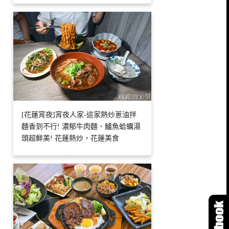
[花蓮宵夜]宵夜人家-這家熱炒蔥油拌
麵香到不行! 濃郁牛肉麵、鱸魚蛤蠣湯
頭超鮮美! 花蓮熱炒，花蓮美食