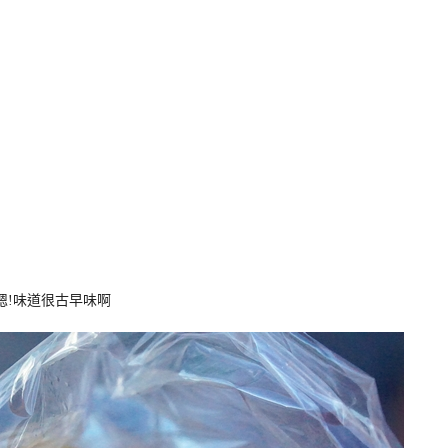
嗯!味道很古早味啊