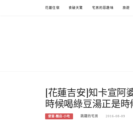
Skip
花蓮住宿
食破天驚
宅男的惡趣味
旅遊
to
content
[花蓮吉安]知卡宣阿
時候喝綠豆湯正是時
跳躍的宅男
2016-08-09
便當-麵店-小吃