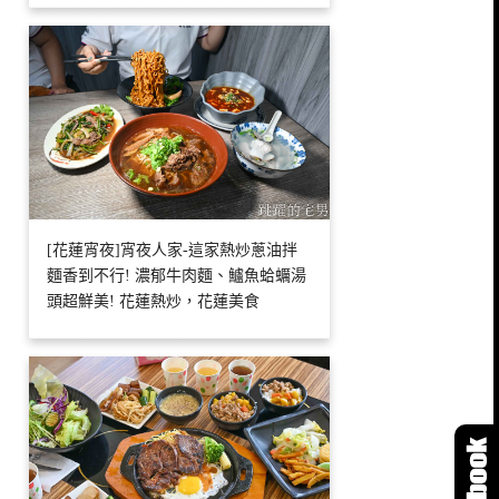
[花蓮宵夜]宵夜人家-這家熱炒蔥油拌
麵香到不行! 濃郁牛肉麵、鱸魚蛤蠣湯
頭超鮮美! 花蓮熱炒，花蓮美食