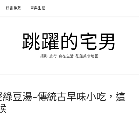
好書推薦
車與生活
跳躍的宅男
攝影 旅行 自在生活 花蓮美食地圖
婆綠豆湯-傳統古早味小吃，這
候