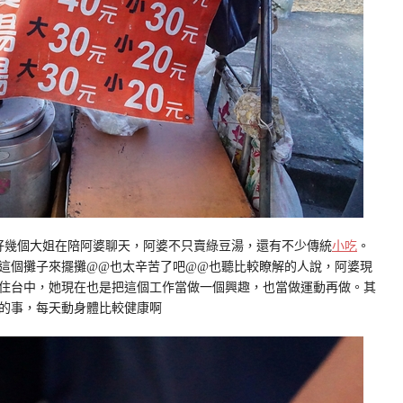
好幾個大姐在陪阿婆聊天，阿婆不只賣綠豆湯，還有不少傳統
小吃
。
這個攤子來擺攤@@也太辛苦了吧@@也聽比較瞭解的人說，阿婆現
是住台中，她現在也是把這個工作當做一個興趣，也當做運動再做。其
的事，每天動身體比較健康啊