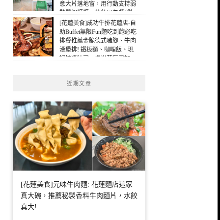
意大片落地窗，用行動支持弱
勢單親媽媽，花蓮早午餐(瀏
覽：441)
[花蓮美食]成功牛排花蓮店-自
助Buffet無限Fun題吃到飽必吃
排餐推薦金脆德式豬腳、牛肉
漢堡排! 鐵板麵、咖哩飯、現
烤抹醬吐司、爆米花無限加，
花蓮吃到飽(瀏覽：88)
近期文章
[花蓮美食]元味牛肉麵: 花蓮麵店這家
真大碗，推薦秘製香料牛肉麵片，水餃
真大!