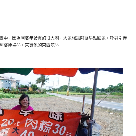
團中，因為阿婆年齡真的很大啊，大家想讓阿婆早點回家，呼群引伴
婆捧場^^，來買他的東西吃^^