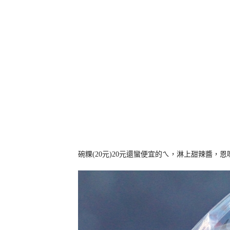
碗粿(20元)20元還蠻便宜的ㄟ，淋上甜辣醬，恩