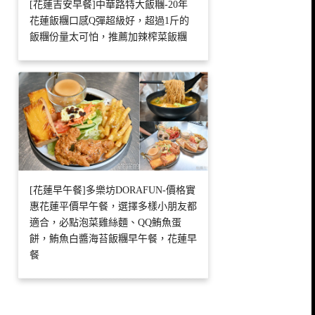
[花蓮吉安早餐]中華路特大飯糰-20年
花蓮飯糰口感Q彈超級好，超過1斤的
飯糰份量太可怕，推薦加辣榨菜飯糰
[花蓮早午餐]多樂坊DORAFUN-價格實
惠花蓮平價早午餐，選擇多樣小朋友都
適合，必點泡菜雞絲麵、QQ鮪魚蛋
餅，鮪魚白醬海苔飯糰早午餐，花蓮早
餐