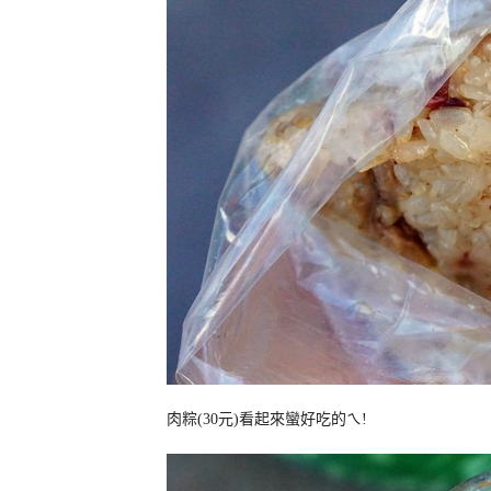
肉粽(30元)看起來蠻好吃的ㄟ!