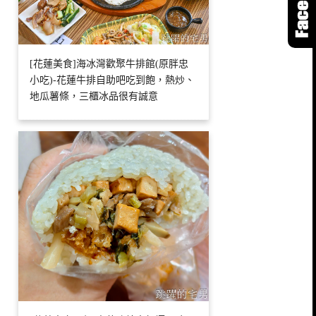
[花蓮美食]海冰灣歡聚牛排館(原胖忠
小吃)-花蓮牛排自助吧吃到飽，熱炒、
地瓜薯條，三櫃冰品很有誠意