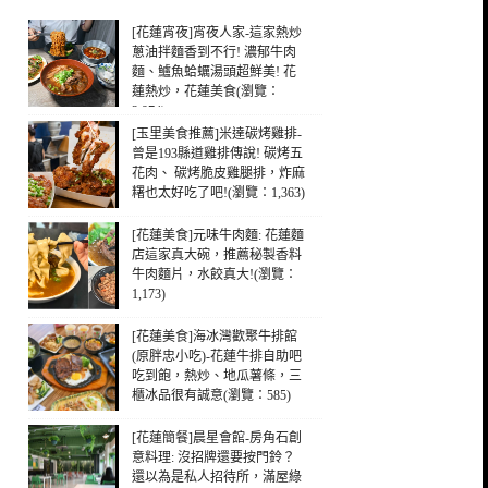
[花蓮宵夜]宵夜人家-這家熱炒
蔥油拌麵香到不行! 濃郁牛肉
麵、鱸魚蛤蠣湯頭超鮮美! 花
蓮熱炒，花蓮美食(瀏覽：
2,974)
[玉里美食推薦]米達碳烤雞排-
曾是193縣道雞排傳說! 碳烤五
花肉、 碳烤脆皮雞腿排，炸麻
糬也太好吃了吧!(瀏覽：1,363)
[花蓮美食]元味牛肉麵: 花蓮麵
店這家真大碗，推薦秘製香料
牛肉麵片，水餃真大!(瀏覽：
1,173)
[花蓮美食]海冰灣歡聚牛排館
(原胖忠小吃)-花蓮牛排自助吧
吃到飽，熱炒、地瓜薯條，三
櫃冰品很有誠意(瀏覽：585)
[花蓮簡餐]晨星會館-房角石創
意料理: 沒招牌還要按門鈴？
還以為是私人招待所，滿屋綠