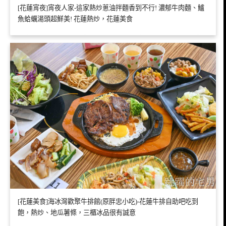
[花蓮宵夜]宵夜人家-這家熱炒蔥油拌麵香到不行! 濃郁牛肉麵、鱸
魚蛤蠣湯頭超鮮美! 花蓮熱炒，花蓮美食
[花蓮美食]海冰灣歡聚牛排館(原胖忠小吃)-花蓮牛排自助吧吃到
飽，熱炒、地瓜薯條，三櫃冰品很有誠意