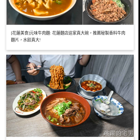
[花蓮美食]元味牛肉麵: 花蓮麵店這家真大碗，推薦秘製香料牛肉
麵片，水餃真大!