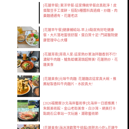
[花蓮早餐] 東洋早餐-這家傳統早餐店真乾淨！皮
蛋酸豆手工蛋餅，搭配6種醬料真過癮，炒麵、肉
羹麵通通有，花蓮老店
[花蓮早午餐]健康補給站-早上8點就有好吃健康
餐，大片落地窗很舒服，蛋白質十足! 門諾醫院健
康管理中心大樓
[花蓮宵夜]宵夜人家-這家熱炒蔥油拌麵香到不行!
濃郁牛肉麵、鱸魚蛤蠣湯頭超鮮美! 花蓮熱炒，花
蓮美食
[花蓮美食]元味牛肉麵: 花蓮麵店這家真大碗，推
薦秘製香料牛肉麵片，水餃真大!
[2026福爾摩沙北海岸藝術季]北海岸一日遊推薦！
朱銘美術館、金山老街美食、白沙灣、網美打卡
點跳石公車站一次玩遍，潮歌藝術節
[花蓮美食]海冰灣歡聚牛排館(原胖忠小吃)-花蓮牛