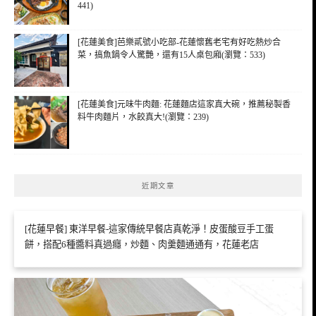
441)
[花蓮美食]芭樂貳號小吃部-花蓮懷舊老宅有好吃熱炒合
菜，搞魚鍋令人驚艷，還有15人桌包廂(瀏覽：533)
[花蓮美食]元味牛肉麵: 花蓮麵店這家真大碗，推薦秘製香
料牛肉麵片，水餃真大!(瀏覽：239)
近期文章
[花蓮早餐] 東洋早餐-這家傳統早餐店真乾淨！皮蛋酸豆手工蛋
餅，搭配6種醬料真過癮，炒麵、肉羹麵通通有，花蓮老店