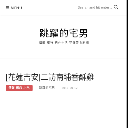
Skip
MENU
to
content
跳躍的宅男
攝影 旅行 自在生活 花蓮美食地圖
[花蓮吉安]二訪南埔香酥雞
便當-麵店-小吃
跳躍的宅男
2016-09-12