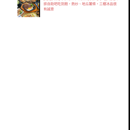
排自助吧吃到飽，熱炒、地瓜薯條，三櫃冰品很
有誠意