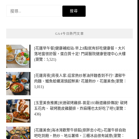
搜
尋
關
鍵
GA4今日熱門文章
字:
[花蓮早午餐]健康補給站-早上8點就有好吃健康餐，大片
落地窗很舒服，蛋白質十足! 門諾醫院健康管理中心大樓
(瀏覽：5,521)
[花蓮宵夜]宵夜人家-這家熱炒蔥油拌麵香到不行! 濃郁牛
肉麵、鱸魚蛤蠣湯頭超鮮美! 花蓮熱炒，花蓮美食(瀏覽：
1,011)
[玉里美食推薦]米達碳烤雞排-曾是193縣道雞排傳說! 碳烤
五花肉、 碳烤脆皮雞腿排，炸麻糬也太好吃了吧!(瀏覽：
436)
[花蓮美食]海冰灣歡聚牛排館(原胖忠小吃)-花蓮牛排自助
吧吃到飽，熱炒、地瓜薯條，三櫃冰品很有誠意(瀏覽：