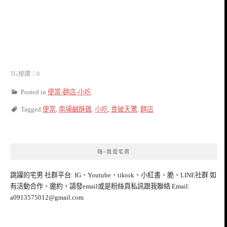
TG按讚：0
Posted in
便當-麵店-小吃
Tagged
便當
,
南埔鹹酥雞
,
小吃
,
食破天驚
,
麵店
嗨~我是宅男
跳躍的宅男 社群平台: IG、Youtube、tiktok、小紅書、脆、LINE社群 如
有活動合作、邀約，請發email或是粉絲頁私訊跟我聯絡 Email:
a0913575012@gmail.com