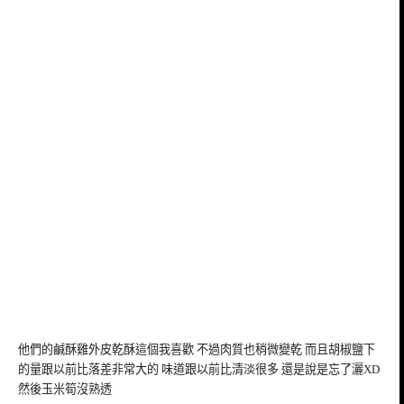
他們的鹹酥雞外皮乾酥這個我喜歡 不過肉質也稍微變乾 而且胡椒鹽下
的量跟以前比落差非常大的 味道跟以前比清淡很多 還是說是忘了灑XD
然後玉米筍沒熟透