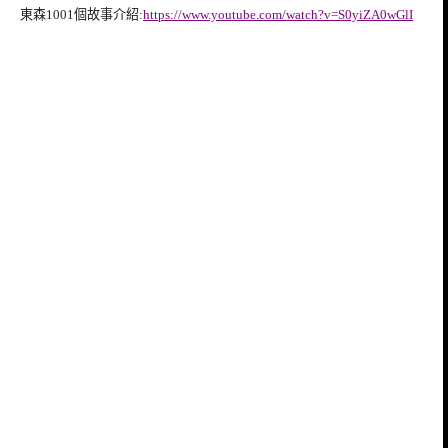
東森1001個故事介紹:
https://www.youtube.com/watch?v=S0yiZA0wGlI