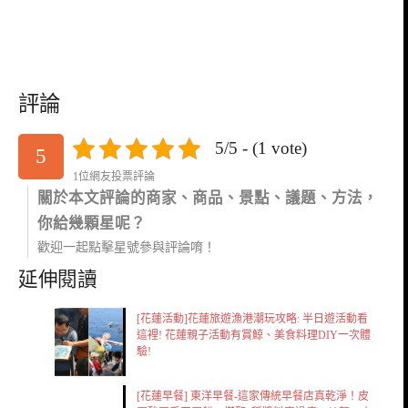
評論
5/5 - (1 vote)
5
1位網友投票評論
關於本文評論的商家、商品、景點、議題、方法，
你給幾顆星呢？
歡迎一起點擊星號參與評論唷！
延伸閱讀
[花蓮活動]花蓮旅遊漁港潮玩攻略: 半日遊活動看
這裡! 花蓮親子活動有賞鯨、美食料理DIY一次體
驗!
[花蓮早餐] 東洋早餐-這家傳統早餐店真乾淨！皮