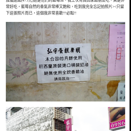
雅嵐達諾(475元)這是他們的藍莓派，我上次有買回家跟朋友吃，真是非
常好吃，藍莓自然的香氣非常棒又飽和，吃到我完全忘記拍照片><只留
下這張照片而已，這個我非常喜歡!!!必點!!