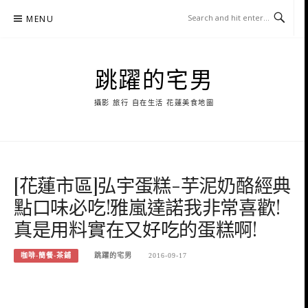
Skip
MENU
to
content
跳躍的宅男
攝影 旅行 自在生活 花蓮美食地圖
[花蓮市區]弘宇蛋糕-芋泥奶酪經典
點口味必吃!雅嵐達諾我非常喜歡!
真是用料實在又好吃的蛋糕啊!
咖啡-簡餐-茶鋪
跳躍的宅男
2016-09-17