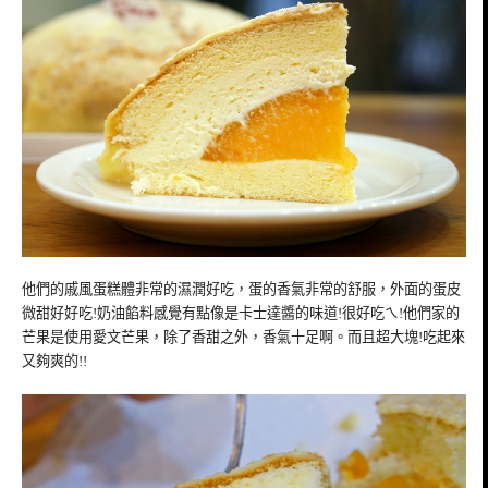
他們的戚風蛋糕體非常的濕潤好吃，蛋的香氣非常的舒服，外面的蛋皮
微甜好好吃!奶油餡料感覺有點像是卡士達醬的味道!很好吃ㄟ!他們家的
芒果是使用愛文芒果，除了香甜之外，香氣十足啊。而且超大塊!吃起來
又夠爽的!!