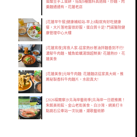
蛋酸豆手工蛋餅，搭配6種醬料真過癮，炒麵、肉
羹麵通通有，花蓮老店
[花蓮早午餐]健康補給站-早上8點就有好吃健康
餐，大片落地窗很舒服，蛋白質十足! 門諾醫院健
康管理中心大樓
[花蓮宵夜]宵夜人家-這家熱炒蔥油拌麵香到不行!
濃郁牛肉麵、鱸魚蛤蠣湯頭超鮮美! 花蓮熱炒，花
蓮美食
[花蓮美食]元味牛肉麵: 花蓮麵店這家真大碗，推
薦秘製香料牛肉麵片，水餃真大!
[2026福爾摩沙北海岸藝術季]北海岸一日遊推薦！
朱銘美術館、金山老街美食、白沙灣、網美打卡
點跳石公車站一次玩遍，潮歌藝術節