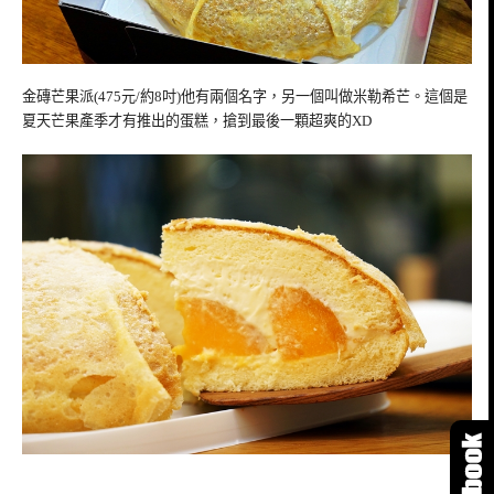
金磚芒果派(475元/約8吋)他有兩個名字，另一個叫做米勒希芒。這個是
夏天芒果產季才有推出的蛋糕，搶到最後一顆超爽的XD