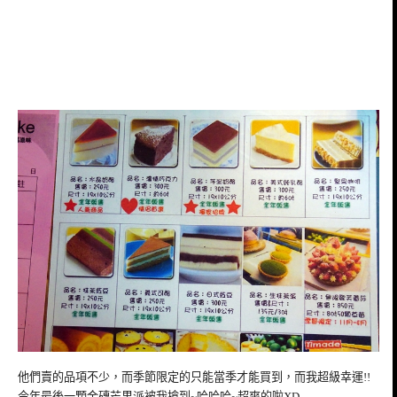
他們賣的品項不少，而季節限定的只能當季才能買到，而我超級幸運!!
今年最後一顆金磚芒果派被我搶到~哈哈哈~超爽的啦XD