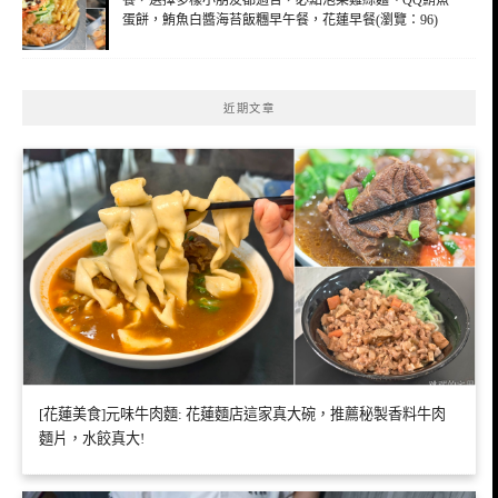
餐，選擇多樣小朋友都適合，必點泡菜雞絲麵、QQ鮪魚
蛋餅，鮪魚白醬海苔飯糰早午餐，花蓮早餐(瀏覽：96)
近期文章
[花蓮美食]元味牛肉麵: 花蓮麵店這家真大碗，推薦秘製香料牛肉
麵片，水餃真大!