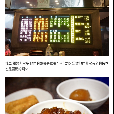
菜單 種類非常多 他們的魯蛋是鴨蛋ㄟ~這要吃 當然他們非常有名的蝦卷
也是要點的啊^^