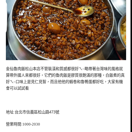
金仙魯肉飯松山本店不管裝潢和質感都很好ㄟ~略帶著台灣味的風格就
算帶外國人來都很好，它們的魯肉飯是膠質很飽滿的那種，白飯煮的真
好ㄟ~口味上是見仁見智，而且他他的蝦卷和魯鴨蛋都好吃，大家有機
會可以試試看
地址:台北市信義區松山路473號
營業時間:1000-2030