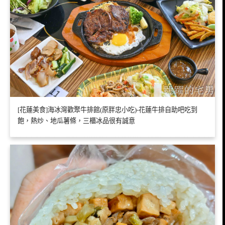
[花蓮美食]海冰灣歡聚牛排館(原胖忠小吃)-花蓮牛排自助吧吃到
飽，熱炒、地瓜薯條，三櫃冰品很有誠意