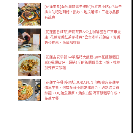
[花蓮美食]海冰灣歡聚牛排館(原胖忠小吃)-花蓮牛
排自助吧吃到飽，熱炒、地瓜薯條，三櫃冰品很
有誠意
[花蓮蜜香紅茶]舞鶴茶園&公主咖啡蜜香紅茶專賣
店- 花蓮蜜香紅茶哪裡買? 公主咖啡花蓮店，蜜香
奶茶推薦、花蓮咖啡廳
[花蓮吉安早餐]中華路特大飯糰-20年花蓮飯糰口
感Q彈超級好，超過1斤的飯糰份量太可怕，推薦
加辣榨菜飯糰
[花蓮早午餐]多樂坊DORAFUN-價格實惠花蓮平
價早午餐，選擇多樣小朋友都適合，必點泡菜雞
絲麵、QQ鮪魚蛋餅，鮪魚白醬海苔飯糰早午餐，
花蓮早餐