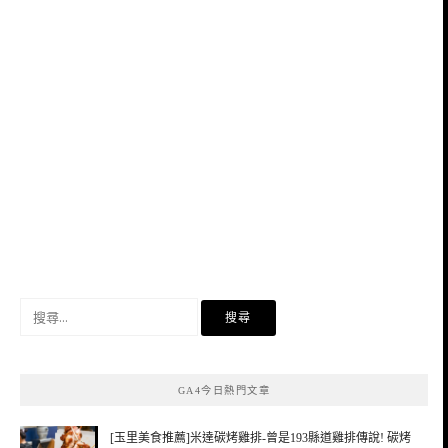
搜
尋
關
鍵
GA4今日熱門文章
字:
[玉里美食推薦]米達碳烤雞排-曾是193縣道雞排傳說! 碳烤