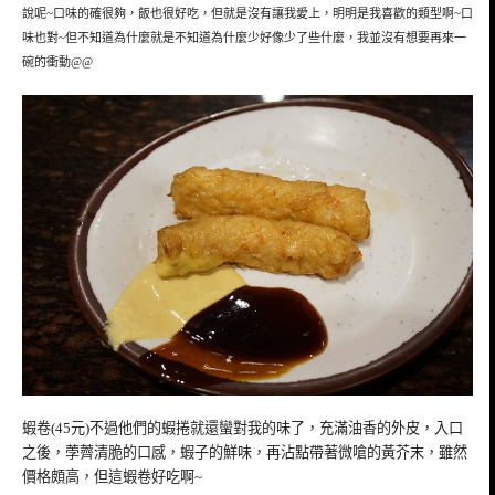
說呢~口味的確很夠，飯也很好吃，但就是沒有讓我愛上，明明是我喜歡的類型啊~口
味也對~但不知道為什麼就是不知道為什麼少好像少了些什麼，我並沒有想要再來一
碗的衝動@@
蝦卷(45元)不過他們的蝦捲就還蠻對我的味了，充滿油香的外皮，入口
之後，荸薺清脆的口感，蝦子的鮮味，再沾點帶著微嗆的黃芥末，雖然
價格頗高，但這蝦卷好吃啊~