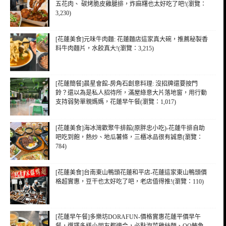
五花肉、 碳烤脆皮雞腿排，炸麻糬也太好吃了吧!(瀏覽：
3,230)
[花蓮美食]元味牛肉麵: 花蓮麵店這家真大碗，推薦秘製香
料牛肉麵片，水餃真大!(瀏覽：3,215)
[花蓮簡餐]晨星會館-房角石創意料理: 沒招牌還要按門
鈴？還以為是私人招待所，滿屋綠意大片落地窗，用行動
支持弱勢單親媽媽，花蓮早午餐(瀏覽：1,017)
[花蓮美食]海冰灣歡聚牛排館(原胖忠小吃)-花蓮牛排自助
吧吃到飽，熱炒、地瓜薯條，三櫃冰品很有誠意(瀏覽：
784)
[花蓮美食]台南東山鴨頭花蓮和平店-花蓮這家東山鴨頭價
格超實惠，豆干也太好吃了吧，老店值得推!(瀏覽：110)
[花蓮早午餐]多樂坊DORAFUN-價格實惠花蓮平價早午