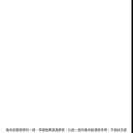
魯肉就跟我想的一樣，帶著黏稠滿滿膠質，比起一般的魯肉飯濃很多啊，不過該怎麼