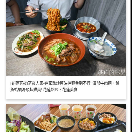
[花蓮宵夜]宵夜人家-這家熱炒蔥油拌麵香到不行! 濃郁牛肉麵、鱸
魚蛤蠣湯頭超鮮美! 花蓮熱炒，花蓮美食