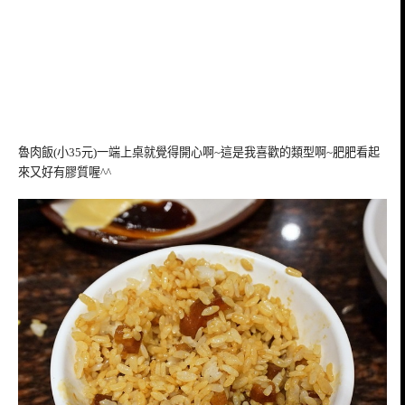
魯肉飯(小35元)一端上桌就覺得開心啊~這是我喜歡的類型啊~肥肥看起
來又好有膠質喔^^