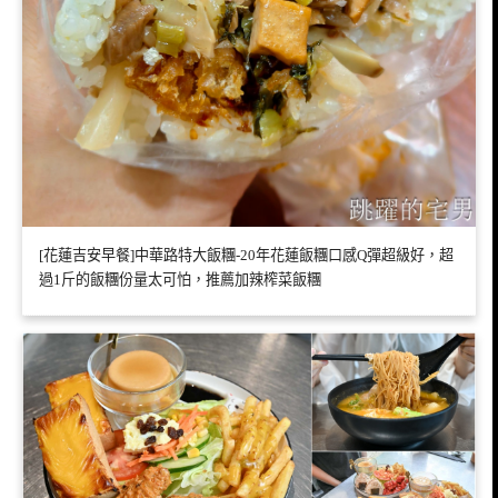
[花蓮吉安早餐]中華路特大飯糰-20年花蓮飯糰口感Q彈超級好，超
過1斤的飯糰份量太可怕，推薦加辣榨菜飯糰