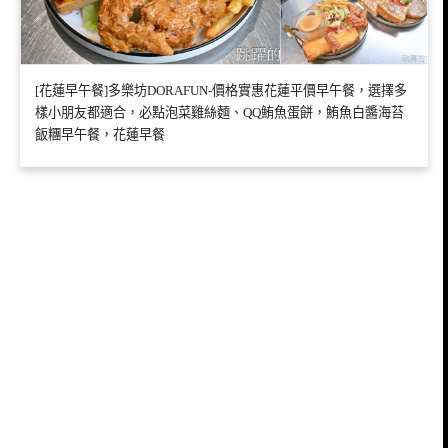
[花蓮早午餐]多樂坊DORAFUN-價格實惠花蓮平價早午餐，選擇多
樣小朋友都適合，必點泡菜雞絲麵、QQ鮪魚蛋餅，鮪魚白醬海苔
飯糰早午餐，花蓮早餐