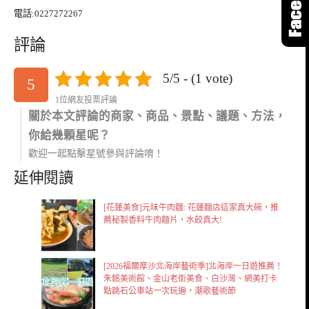
電話:0227272267
評論
5/5 - (1 vote)
5
1位網友投票評論
關於本文評論的商家、商品、景點、議題、方法，
你給幾顆星呢？
歡迎一起點擊星號參與評論唷！
延伸閱讀
[花蓮美食]元味牛肉麵: 花蓮麵店這家真大碗，推
薦秘製香料牛肉麵片，水餃真大!
[2026福爾摩沙北海岸藝術季]北海岸一日遊推薦！
朱銘美術館、金山老街美食、白沙灣、網美打卡
點跳石公車站一次玩遍，潮歌藝術節