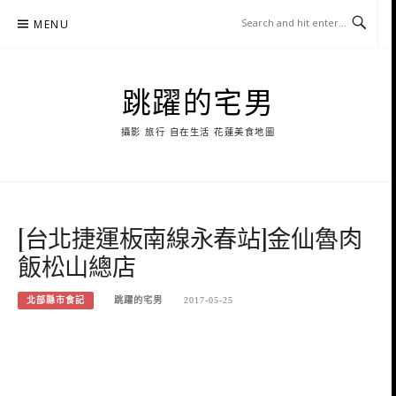
Skip
MENU
to
content
跳躍的宅男
攝影 旅行 自在生活 花蓮美食地圖
[台北捷運板南線永春站]金仙魯肉
飯松山總店
北部縣市食記
跳躍的宅男
2017-05-25