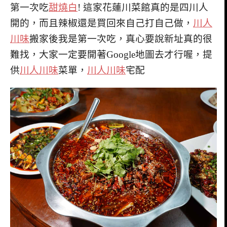
第一次吃
甜燒白
! 這家花蓮川菜館真的是四川人
開的，而且辣椒還是買回來自己打自己做，
川人
川味
搬家後我是第一次吃，真心要說新址真的很
難找，大家一定要開著Google地圖去才行喔，提
供
川人川味
菜單，
川人川味
宅配