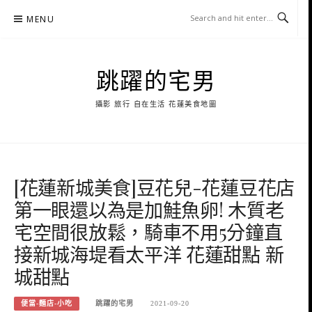
Skip
MENU
to
content
跳躍的宅男
攝影 旅行 自在生活 花蓮美食地圖
[花蓮新城美食]豆花兒-花蓮豆花店
第一眼還以為是加鮭魚卵! 木質老
宅空間很放鬆，騎車不用5分鐘直
接新城海堤看太平洋 花蓮甜點 新
城甜點
便當-麵店-小吃
跳躍的宅男
2021-09-20