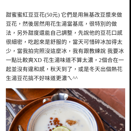
甜蜜蜜紅豆豆花(50元) 它們是用無基改豆漿來做
豆花，然後居然用花生湯當基底，很特別的做
法，另外甜度還能自己調整，先說他的豆花口感
很細密，吃起來是舒服的，當天可惜碎冰加得太
少，當我拍完照沒這麼冰，我有跟教練說 我要冰
一點比較爽XD 花生湯味道不算太濃，2個合在一
起並沒有違和感，秋天到了，或是冬天出個熱花
生湯豆花搞不好味道更濃ㄟ^^