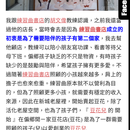
我跟
練習曲書店
的
胡文偉
教練認識，之前我還當
過他的店長，當時會去是因為
練習曲書店
成立的
初衷是為了需要陪伴的孩子有第二個家
，我去幫
他顧店，教練可以陪小朋友寫功課、看書等待父
母下班。偏鄉孩子缺乏的不只是物資，有時孩子
缺少的是鼓勵與陪伴，希望孩子擁有更多愛。不
過隨著
練習曲書店
照顧的小孩越來越多，肩上的
擔子也愈來愈重。練習曲原本就不以營利為目
的，但為了照顧更多小孩，就需要有穩定的收入
來源，因此在新城老屋裡，開始賣起豆花，除了
活化老屋空間，也為了孩子們，『
豆花兒
的 開
始 』在偏鄉開ㄧ家豆花店(豆花) 是為了一群需要
照顧的孩子(兒)以愛創業的
豆花兒