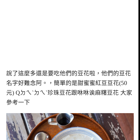
說了這麼多還是要吃他們的豆花啦，他們的豆花
名字好難念阿。，簡單的是甜蜜蜜紅豆豆花(50
元) Qㄉㄟˋㄉㄟˋ珍珠豆花跟咻咻诶麻糬豆花 大家
參考一下