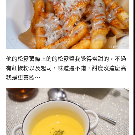
他的松露薯條上的的松露醬我覺得蠻甜的，不過
有紅椒粉以及起司，味道還不錯，甜度沒這麼高
我是更喜歡～