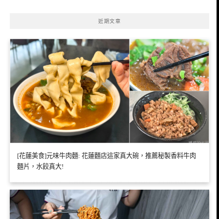
近期文章
[花蓮美食]元味牛肉麵: 花蓮麵店這家真大碗，推薦秘製香料牛肉
麵片，水餃真大!