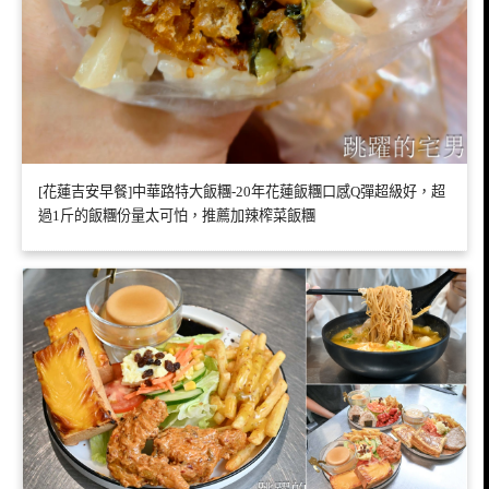
[花蓮吉安早餐]中華路特大飯糰-20年花蓮飯糰口感Q彈超級好，超
過1斤的飯糰份量太可怕，推薦加辣榨菜飯糰