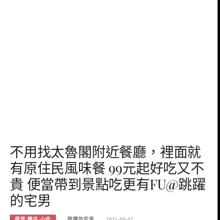
不用找太魯閣附近餐廳，裡面就
有原住民風味餐 99元起好吃又不
貴 便當帶到景點吃更有FU@跳躍
的宅男
便當-麵店-小吃
跳躍的宅男
2021-09-07