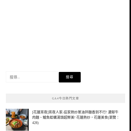
搜
尋
關
鍵
GA4今日熱門文章
字:
[花蓮宵夜]宵夜人家-這家熱炒蔥油拌麵香到不行! 濃郁牛
肉麵、鱸魚蛤蠣湯頭超鮮美! 花蓮熱炒，花蓮美食(瀏覽：
428)