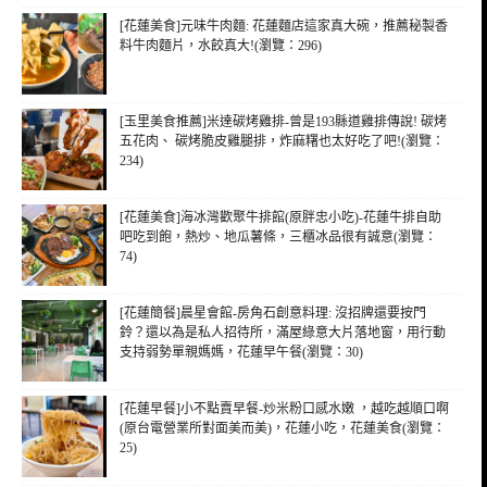
[花蓮美食]元味牛肉麵: 花蓮麵店這家真大碗，推薦秘製香
料牛肉麵片，水餃真大!(瀏覽：296)
[玉里美食推薦]米達碳烤雞排-曾是193縣道雞排傳說! 碳烤
五花肉、 碳烤脆皮雞腿排，炸麻糬也太好吃了吧!(瀏覽：
234)
[花蓮美食]海冰灣歡聚牛排館(原胖忠小吃)-花蓮牛排自助
吧吃到飽，熱炒、地瓜薯條，三櫃冰品很有誠意(瀏覽：
74)
[花蓮簡餐]晨星會館-房角石創意料理: 沒招牌還要按門
鈴？還以為是私人招待所，滿屋綠意大片落地窗，用行動
支持弱勢單親媽媽，花蓮早午餐(瀏覽：30)
[花蓮早餐]小不點賣早餐-炒米粉口感水嫩 ，越吃越順口啊
(原台電營業所對面美而美)，花蓮小吃，花蓮美食(瀏覽：
25)