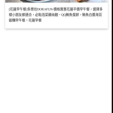
[花蓮早午餐]多樂坊DORAFUN-價格實惠花蓮平價早午餐，選擇多
樣小朋友都適合，必點泡菜雞絲麵、QQ鮪魚蛋餅，鮪魚白醬海苔
飯糰早午餐，花蓮早餐