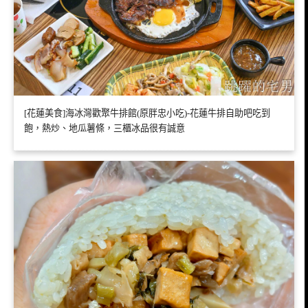
[花蓮美食]海冰灣歡聚牛排館(原胖忠小吃)-花蓮牛排自助吧吃到
飽，熱炒、地瓜薯條，三櫃冰品很有誠意