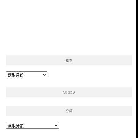
彙整
彙
整
AGODA
分類
分
類