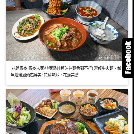
[花蓮宵夜]宵夜人家-這家熱炒蔥油拌麵香到不行! 濃郁牛肉麵、鱸
魚蛤蠣湯頭超鮮美! 花蓮熱炒，花蓮美食