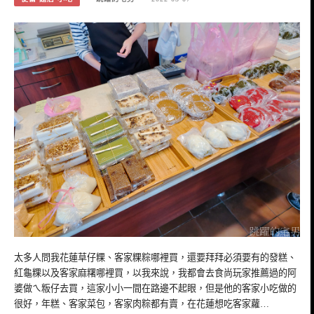
太多人問我花蓮草仔粿、客家粿粽哪裡買，還要拜拜必須要有的發糕、
紅龜粿以及客家麻糬哪裡買，以我來說，我都會去食尚玩家推薦過的阿
婆做ㄟ粄仔去買，這家小小一間在路邊不起眼，但是他的客家小吃做的
很好，年糕、客家菜包，客家肉粽都有賣，在花蓮想吃客家蘿…