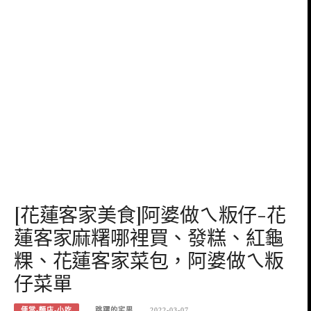
[花蓮客家美食]阿婆做ㄟ粄仔-花
蓮客家麻糬哪裡買、發糕、紅龜
粿、花蓮客家菜包，阿婆做ㄟ粄
仔菜單
便當-麵店-小吃
跳躍的宅男
2022-03-07