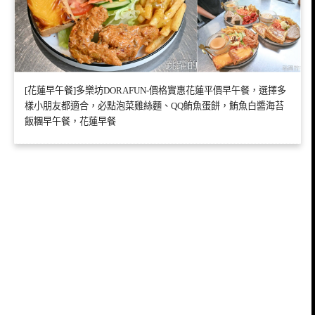
[花蓮早午餐]多樂坊DORAFUN-價格實惠花蓮平價早午餐，選擇多
樣小朋友都適合，必點泡菜雞絲麵、QQ鮪魚蛋餅，鮪魚白醬海苔
飯糰早午餐，花蓮早餐