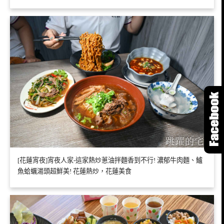
[花蓮宵夜]宵夜人家-這家熱炒蔥油拌麵香到不行! 濃郁牛肉麵、鱸
魚蛤蠣湯頭超鮮美! 花蓮熱炒，花蓮美食