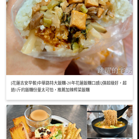
[花蓮吉安早餐]中華路特大飯糰-20年花蓮飯糰口感Q彈超級好，超
過1斤的飯糰份量太可怕，推薦加辣榨菜飯糰