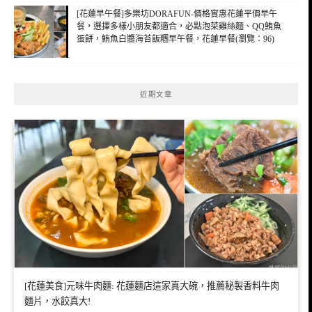
[花蓮早午餐]多樂坊DORAFUN-價格實惠花蓮平價早午
餐，選擇多樣小朋友都適合，必點泡菜雞絲麵、QQ鮪魚
蛋餅，鮪魚白醬海苔飯糰早午餐，花蓮早餐(瀏覽：96)
近期文章
[花蓮美食]元味牛肉麵: 花蓮麵店這家真大碗，推薦秘製香料牛肉
麵片，水餃真大!