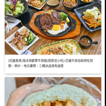
[花蓮美食]海冰灣歡聚牛排館(原胖忠小吃)-花蓮牛排自助吧吃到
飽，熱炒、地瓜薯條，三櫃冰品很有誠意