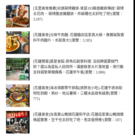
[玉里美食推薦]米達碳烤雞排-曾是193縣道雞排傳說! 碳烤
五花肉、 碳烤脆皮雞腿排，炸麻糬也太好吃了吧!(瀏覽：
3,187)
[花蓮美食]元味牛肉麵: 花蓮麵店這家真大碗，推薦秘製香
料牛肉麵片，水餃真大!(瀏覽：3,185)
[花蓮簡餐]晨星會館-房角石創意料理: 沒招牌還要按門
鈴？還以為是私人招待所，滿屋綠意大片落地窗，用行動
支持弱勢單親媽媽，花蓮早午餐(瀏覽：1,006)
[花蓮美食]海冰灣歡聚牛排館(原胖忠小吃)-花蓮牛排自助
吧吃到飽，熱炒、地瓜薯條，三櫃冰品很有誠意(瀏覽：
771)
[花蓮美食]台南東山鴨頭花蓮和平店-花蓮這家東山鴨頭價
格超實惠，豆干也太好吃了吧，老店值得推!(瀏覽：107)