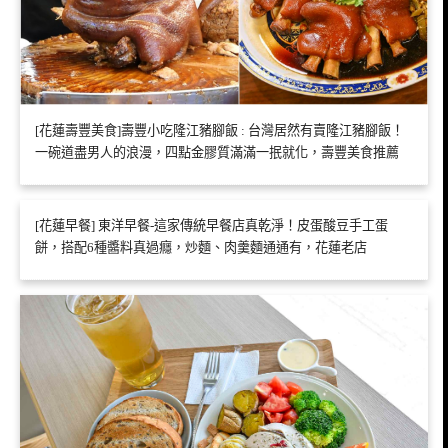
[花蓮壽豐美食]壽豐小吃隆江豬腳飯 : 台灣居然有賣隆江豬腳飯！
一碗道盡男人的浪漫，四點金膠質滿滿一抿就化，壽豐美食推薦
[花蓮早餐] 東洋早餐-這家傳統早餐店真乾淨！皮蛋酸豆手工蛋
餅，搭配6種醬料真過癮，炒麵、肉羹麵通通有，花蓮老店