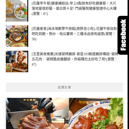
[花蓮早午餐]健康補給站-早上8點就有好吃健康餐，大片
落地窗很舒服，蛋白質十足! 門諾醫院健康管理中心大樓
(瀏覽：87)
[花蓮美食]海冰灣歡聚牛排館(原胖忠小吃)-花蓮牛排自助
吧吃到飽，熱炒、地瓜薯條，三櫃冰品很有誠意(瀏覽：
50)
[玉里美食推薦]米達碳烤雞排-曾是193縣道雞排傳說! 碳烤
五花肉、 碳烤脆皮雞腿排，炸麻糬也太好吃了吧!(瀏覽：
47)
近期文章