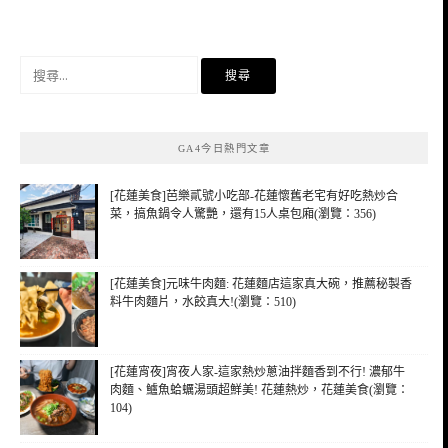
搜
尋
關
鍵
GA4今日熱門文章
字:
[花蓮美食]芭樂貳號小吃部-花蓮懷舊老宅有好吃熱炒合
菜，搞魚鍋令人驚艷，還有15人桌包廂(瀏覽：356)
[花蓮美食]元味牛肉麵: 花蓮麵店這家真大碗，推薦秘製香
料牛肉麵片，水餃真大!(瀏覽：510)
[花蓮宵夜]宵夜人家-這家熱炒蔥油拌麵香到不行! 濃郁牛
肉麵、鱸魚蛤蠣湯頭超鮮美! 花蓮熱炒，花蓮美食(瀏覽：
104)