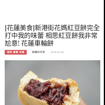
[花蓮美食]新港街花媽紅豆餅完全
打中我的味蕾 相思紅豆餅我非常
尬意! 花蓮車輪餅
咖啡-簡餐-茶鋪
跳躍的宅男
2018-02-04