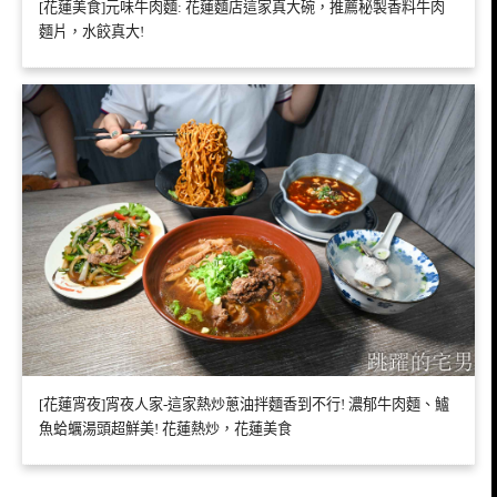
[花蓮美食]元味牛肉麵: 花蓮麵店這家真大碗，推薦秘製香料牛肉
麵片，水餃真大!
[花蓮宵夜]宵夜人家-這家熱炒蔥油拌麵香到不行! 濃郁牛肉麵、鱸
魚蛤蠣湯頭超鮮美! 花蓮熱炒，花蓮美食