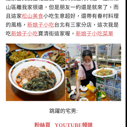
山區離我家很遠，但是朋友一約還是就來了，而
且這家
松山美食
小吃生意超好，還帶有眷村料理
的風格，
新娘子小吃
台北有三家分店，這次我是
吃
新娘子小吃
寶清街這家喔，
新娘子小吃菜單
跳躍的宅男:
粉絲頁
YOUTUBE頻道