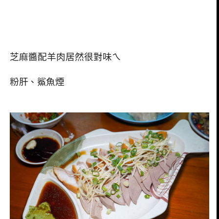
芝麻醬配羊肉居然很對味ㄟ
粉肝、鯊魚煙