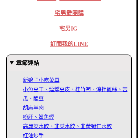
宅男愛團購
宅男IG
訂閱我的LINE
章節連結
新娘子小吃菜單
小魚豆干、煙燻豆皮、桂竹筍、涼拌雞絲、苦
瓜、酸豆
胡麻羊肉
粉肝、鯊魚煙
高麗菜水餃、韭菜水餃、韭黃蝦仁水餃
紅油炒手