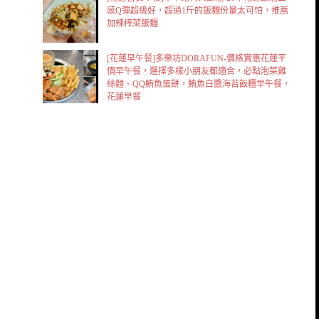
感Q彈超級好，超過1斤的飯糰份量太可怕，推薦
加辣榨菜飯糰
[花蓮早午餐]多樂坊DORAFUN-價格實惠花蓮平
價早午餐，選擇多樣小朋友都適合，必點泡菜雞
絲麵、QQ鮪魚蛋餅，鮪魚白醬海苔飯糰早午餐，
花蓮早餐