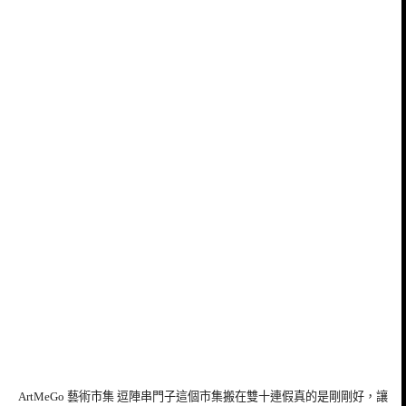
ArtMeGo 藝術市集 逗陣串門子這個市集搬在雙十連假真的是剛剛好，讓