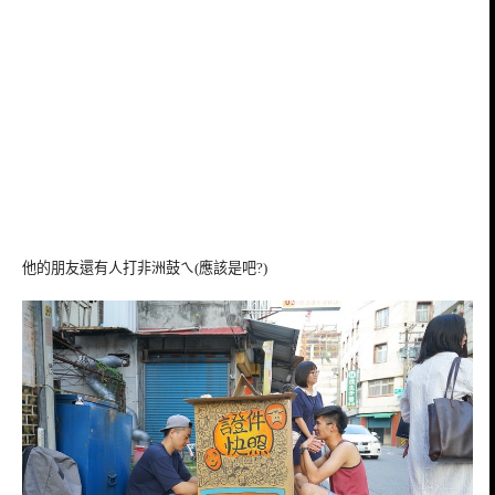
他的朋友還有人打非洲鼓ㄟ(應該是吧?)