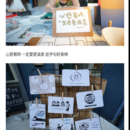
心懸著時 一定要更溫柔 這字句好美唷