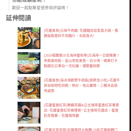
你給幾顆星呢？
歡迎一起點擊星號參與評論唷！
延伸閱讀
[花蓮美食]元味牛肉麵: 花蓮麵店這家真大碗，推
薦秘製香料牛肉麵片，水餃真大!
[2026福爾摩沙北海岸藝術季]北海岸一日遊推薦！
朱銘美術館、金山老街美食、白沙灣、網美打卡
點跳石公車站一次玩遍，潮歌藝術節
[花蓮美食]海冰灣歡聚牛排館(原胖忠小吃)-花蓮牛
排自助吧吃到飽，熱炒、地瓜薯條，三櫃冰品很
有誠意
[花蓮蜜香紅茶]舞鶴茶園&公主咖啡蜜香紅茶專賣
店- 花蓮蜜香紅茶哪裡買? 公主咖啡花蓮店，蜜香
奶茶推薦、花蓮咖啡廳
[花蓮吉安早餐]中華路特大飯糰-20年花蓮飯糰口