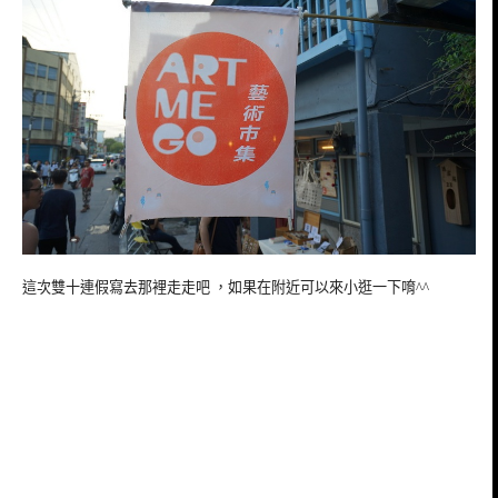
這次雙十連假寫去那裡走走吧 ，如果在附近可以來小逛一下唷^^