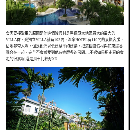
會需要接駁車的原因是他這個渡假村是整個亞太地區最大的最大的
VILLA群，光獨立VILLA就有102間，溫泉HOTEL有119間的景觀客房，
佔地非常大啊，但是他們以低建蔽率的建築，把這個渡假村與花東縱谷
融合在一起，完全不會感受到他有這麼多的房間….不過如果用走真的會
走的很累啊 還是搭車比較好XD