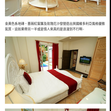
金黃色系地磚、薔薇紅窗簾及玫瑰花沙發營造出英國維多利亞風格優雅
氣質，這如果帶另一半或是情人來真的是浪漫到不行啊~