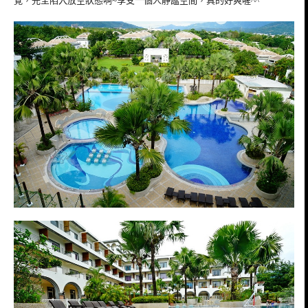
覺，完全陷入放空狀態啊~享受一個人靜謐空間，真的好爽喔^^