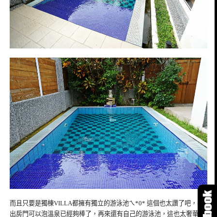
而且只要是獨棟VILLA都擁有獨立的游泳池ㄟ*0* 這個也太讚了吧，不
出房門可以泡溫泉已經夠棒了，再來還有自己的游泳池，這也太奢華了