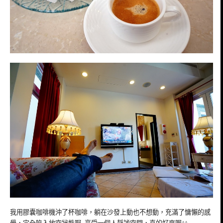
我用膠囊咖啡機沖了杯咖啡，躺在沙發上動也不想動，充滿了慵懶的感