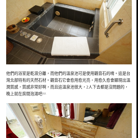
他們的浴室是乾濕分離，而他們的溫泉池可是使用觀音石的唷。這是台
灣北部特有的天然石材。觀音石它會愈用愈光亮，用愈久愈會顯現出溫
潤質感，質感非常好啊，而且這溫泉池很大，2人下去都是沒問題的，
晚上就在房間泡湯吧^^