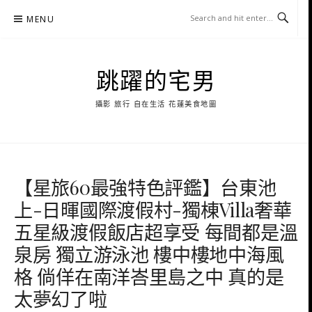
Skip
MENU
to
content
跳躍的宅男
攝影 旅行 自在生活 花蓮美食地圖
【星旅60最強特色評鑑】台東池
上-日暉國際渡假村-獨棟Villa奢華
五星級渡假飯店超享受 每間都是溫
泉房 獨立游泳池 樓中樓地中海風
格 倘佯在南洋峇里島之中 真的是
太夢幻了啦