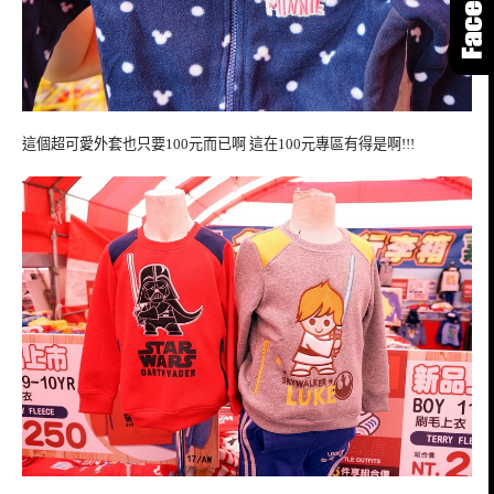
這個超可愛外套也只要100元而已啊 這在100元專區有得是啊!!!