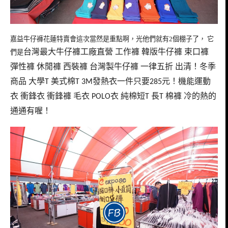
嘉益牛仔褲花蓮特賣會這次當然是重點啊，光他們就有2個棚子了， 它
台灣最大牛仔褲工廠直營
工作褲
韓版牛仔褲
束口褲
們是
彈性褲
休閒褲
西裝褲
台灣製牛仔褲
一律五折
出清！冬季
商品
大學
美式棉
發熱衣一件只要
元！機能運動
T
T 3M
285
衣
衝鋒衣
衝鋒褲
毛衣
衣
純棉短
長
棉褲
冷的熱的
POLO
T
T
通通有喔！