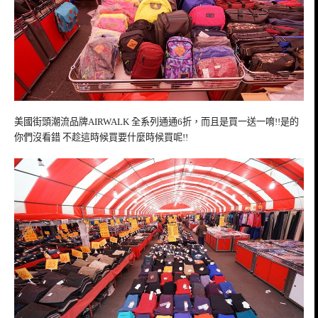
美國街頭潮流品牌AIRWALK 全系列通通6折，而且是買一送一唷!!是的
你們沒看錯 不趁這時候買要什麼時候買呢!!