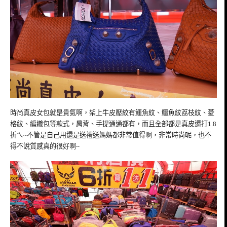
時尚真皮女包就是貴氣啊，架上牛皮壓紋有鱷魚紋、鱷魚紋荔枝紋、菱
格紋、編織包等款式，肩背、手提通通都有，而且全部都是真皮還打1.8
折ㄟ~不管是自己用還是送禮送媽媽都非常值得啊，非常時尚呢，也不
得不說質感真的很好啊~