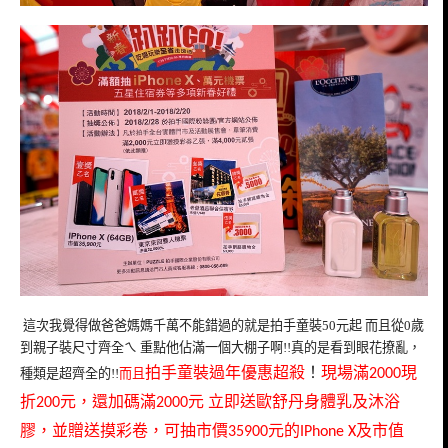
這次我覺得做爸爸媽媽千萬不能錯過的就是拍手童裝50元起 而且從0歲
到親子裝尺寸齊全ㄟ 重點他佔滿一個大棚子啊!!真的是看到眼花撩亂，
拍手童裝過年優惠
超殺
！
現場滿
現
種類是超齊全的!!
而且
2000
折
元，還加碼滿
元
立即送歐舒丹身體乳及沐浴
200
2000
膠，並贈送摸彩卷，可抽市價
元的
及市值
35900
IPhone X