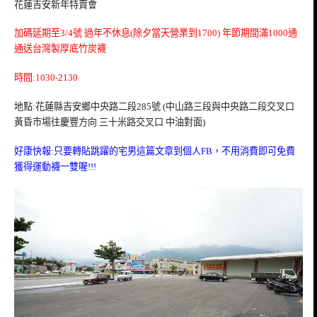
花蓮吉安新年特賣會
加碼延期至3/4號
過年不休息(除夕當天營業到1700)
年節期間滿1000通
通送台灣製厚底竹炭襪
時間:1030-2130
地點:花蓮縣吉安鄉中央路二段285號 (中山路三段與中央路二段交叉口
黃昏市場往慶豐方向 三十米路交叉口 中油對面)
好康快報:只要轉貼跳躍的宅男這篇文章到個人FB，不用消費即可免費
獲得運動襪一雙喔!!!