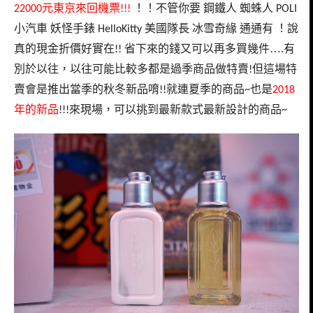
元東京來回機票
！！不管你要
鋼鐵人
蜘蛛人
22000
!!!
POLI
小汽車
妖怪手錶
美國隊長
冰雪奇緣
通通有
！說
HelloKitty
真的現金折價好實在
省下來的錢又可以再多買幾件…
有
!!
.
別於以往，以往可能比較多都是過季商品做特賣
但這場特
!
賣會是推出當季的秋冬新品唷
就連夏季的商品
也是
!!
~
2018
年的新品
來現場，可以挑到最新款式最新設計的商品
!!!
~