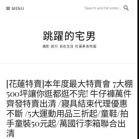
Skip
MENU
to
content
跳躍的宅男
攝影 旅行 自在生活 花蓮美食地圖
[花蓮特賣]本年度最大特賣會 7大棚
500坪讓你逛都逛不完! 牛仔褲萬件
齊發特賣出清 /寢具結束代理優惠
不斷 /5大運動用品三折起/童鞋/拍
手童裝50元起/萬國行李箱聯合出
清