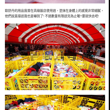
歐舒丹的用品我曾在高級飯店使用過，塗抹在身體上的感覺非常細膩，
他們說直接送我也是嚇到了! 不過數量有限送完為止喔!!要就快去吧!