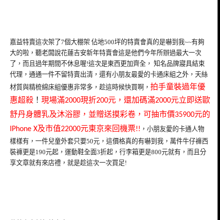
嘉益特賣這次架了7個大棚架 佔地500坪的特賣會真的是嚇到我~~有夠
大的啦，聽老闆說花蓮吉安新年特賣會這是他們今年所辦過最大一次
了，而且過年期間不休息喔!這次是東西更加齊全， 知名品牌寢具結束
代理，通通一件不留特賣出清，還有小朋友最愛的卡通床組之外，天絲
拍手童裝過年優
材質與精梳綿床組優惠非常多，趁這時候快買啊，
惠
超殺
！
現場滿
現折
元，還加碼滿
元
立即送歐
2000
200
2000
舒丹身體乳及沐浴膠，並贈送摸彩卷，可抽市價
元的
35900
及市值
元東京來回機票
IPhone X
22000
!!
，小朋友愛的卡通人物
樣樣有，一件兒童外套只要50元，這價格真的有嚇到我，萬件牛仔褲西
裝褲更是190元起，運動鞋全面3折起，行李箱更是800元就有，而且分
享文章就有來店禮，就是趁這次一次買足!