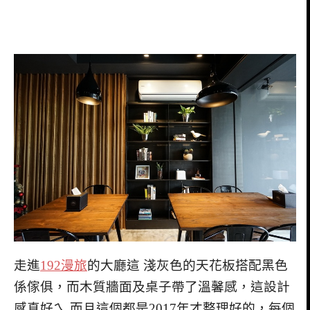
走進
192漫旅
的大廳這 淺灰色的天花板搭配黑色
係傢俱，而木質牆面及桌子帶了溫馨感，這設計
感真好ㄟ 而且這個都是2017年才整理好的，每個