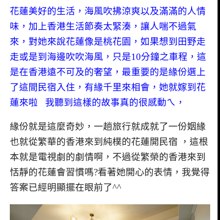
花蓮美好的生活，海風吹拂涼爽以及滿滿的人情
味，加上香港生活節奏太緊湊，讓人喘不過氣
來，對她來說花蓮像是桃花園，如果想到田野走
走或是到海邊吹吹海風，只是10分鐘之車程，這
是在香港遠不可及的奢望，最重要的是緣份選上
了這間民宿入住，有緣千里來相會，她就嫁到花
蓮來啦 我聽到這樣的故事真的很感動ㄟ，
緣份就是這麼奇妙，一趟旅行就成就了一份姻緣
也就從繁華的香港來到純樸的花蓮開民宿 ，這根
本就是電視劇的劇情啊，不過從繁榮的香港來到
恬靜的花蓮會習慣嗎?看著她開心的表情，我覺得
答案已經明顯擺在眼前了^^