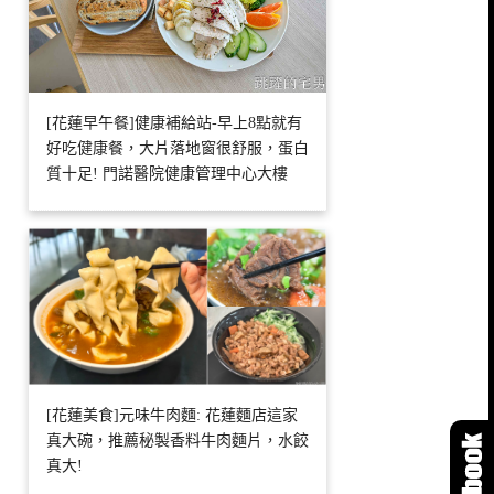
[花蓮早午餐]健康補給站-早上8點就有
好吃健康餐，大片落地窗很舒服，蛋白
質十足! 門諾醫院健康管理中心大樓
[花蓮美食]元味牛肉麵: 花蓮麵店這家
真大碗，推薦秘製香料牛肉麵片，水餃
真大!