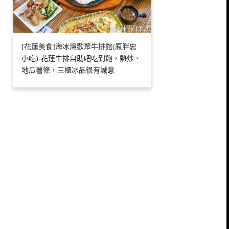
[花蓮美食]海冰灣歡聚牛排館(原胖忠
小吃)-花蓮牛排自助吧吃到飽，熱炒、
地瓜薯條，三櫃冰品很有誠意