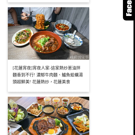
[花蓮宵夜]宵夜人家-這家熱炒蔥油拌
麵香到不行! 濃郁牛肉麵、鱸魚蛤蠣湯
頭超鮮美! 花蓮熱炒，花蓮美食