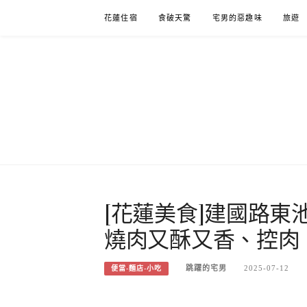
Skip
花蓮住宿
食破天驚
宅男的惡趣味
旅遊
to
content
[花蓮美食]建國路東
燒肉又酥又香、控肉
跳躍的宅男
2025-07-12
便當-麵店-小吃