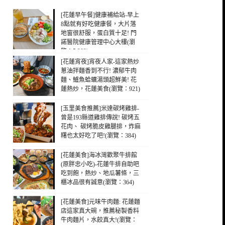
[花蓮早午餐]健康補給站-早上
8點就有好吃健康餐，大片落
地窗很舒服，蛋白質十足! 門
諾醫院健康管理中心大樓(瀏
覽：5,302)
[花蓮宵夜]宵夜人家-這家熱炒
蔥油拌麵香到不行! 濃郁牛肉
麵、鱸魚蛤蠣湯頭超鮮美! 花
蓮熱炒，花蓮美食(瀏覽：921)
[玉里美食推薦]米達碳烤雞排-
曾是193縣道雞排傳說! 碳烤五
花肉、 碳烤脆皮雞腿排，炸麻
糬也太好吃了吧!(瀏覽：384)
[花蓮美食]海冰灣歡聚牛排館
(原胖忠小吃)-花蓮牛排自助吧
吃到飽，熱炒、地瓜薯條，三
櫃冰品很有誠意(瀏覽：364)
[花蓮美食]元味牛肉麵: 花蓮麵
店這家真大碗，推薦秘製香料
牛肉麵片，水餃真大!(瀏覽：