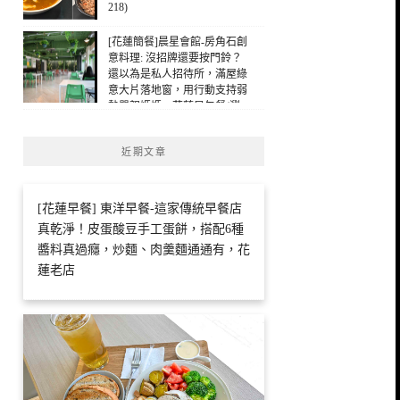
218)
[花蓮簡餐]晨星會館-房角石創
意料理: 沒招牌還要按門鈴？
還以為是私人招待所，滿屋綠
意大片落地窗，用行動支持弱
勢單親媽媽，花蓮早午餐(瀏
覽：167)
近期文章
[花蓮早餐] 東洋早餐-這家傳統早餐店
真乾淨！皮蛋酸豆手工蛋餅，搭配6種
醬料真過癮，炒麵、肉羹麵通通有，花
蓮老店