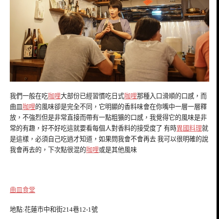
我們一般在吃
咖哩
大部份已經習慣吃日式
咖哩
那種入口滑順的口感，而
曲皿
咖哩
的風味卻是完全不同，它明顯的香料味會在你嘴中一層一層釋
放，不強烈但是非常直接而帶有一點粗獷的口感，我覺得它的風味是非
常的有趣，好不好吃這就要看每個人對香料的接受度了 有時
異國料理
就
是這樣，必須自己吃過才知道，如果問我會不會再去 我可以很明確的說
我會再去的，下次點很混的
咖哩
或是其他風味
曲皿食堂
地點:花蓮市中和街214巷12-1號