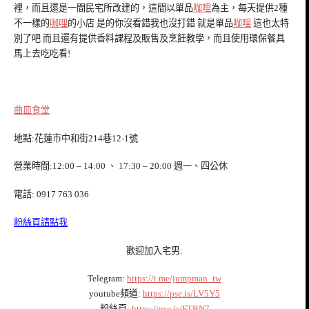
裡，而且還是一間民宅所改建的，這間以單品
咖哩
為主，每天提供2種
不一樣的
咖哩
的小店 是的你沒看錯我也沒打錯 就是單品
咖哩
這也太特
別了吧 而且還有提供香料課程及販售及烹飪教學，而且使用環保餐具
馬上去吃吃看!
曲皿食堂
地點:花蓮市中和街214巷12-1號
營業時間:12:00 – 14:00 、 17:30 – 20:00 週一、四公休
電話: 0917 763 036
粉絲頁請點我
歡迎加入宅男:
Telegram:
https://t.me/jumpman_tw
youtube頻道:
https://pse.is/LV5Y5
粉絲頁:
https://pse.is/FTBN7