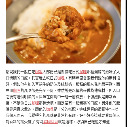
話說我們一般在吃
咖哩
大部份已經習慣吃日式
咖哩
那種濃醇的滋味了入
口滑順的口感，其實我去吃日式
咖哩
，有時老闆會跟我們說他的用料很
好，例如他有加入草飼牛的奶油及純鮮奶，那種的風味我也很喜歡，而
曲皿
咖哩
的風味卻是完全不同，雖然說是以優格來做為他底材，但入口
之後有這個明顯的香料味在你嘴中一層一層釋放，不強烈但是非常直
接，不是像日式
咖哩
那種滑順，而是帶有一點粗獷的口感，另外他的飯
說是用直火煮的，跟他的
咖哩
是十分的搭配，這味道真的很獨特ㄟ~以
我個人而言，我覺得它的風味是非常的有趣，好不好吃這就要看每個人
對香料的接受度了 有時
異國料理
就是這樣，必須自己吃過才知道