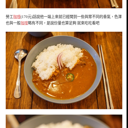
勞工
咖哩
(170元)話說他一端上來就已經聞到一些與眾不同的香氣，色澤
也與一般
咖哩
略有不同，是說份量也算足夠 就來吃吃看吧