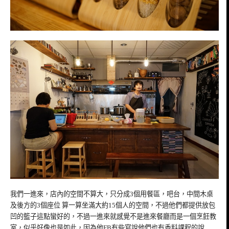
我們一進來，店內的空間不算大，只分成3個用餐區，吧台，中間木桌
及後方的3個座位 算一算坐滿大約15個人的空間，不過他們都提供放包
凹的籃子這點蠻好的，不過一進來就感覺不是進來餐廳而是一個烹飪教
室，似乎好像也是如此，因為他FB有些寫說他們也有香料課程的說