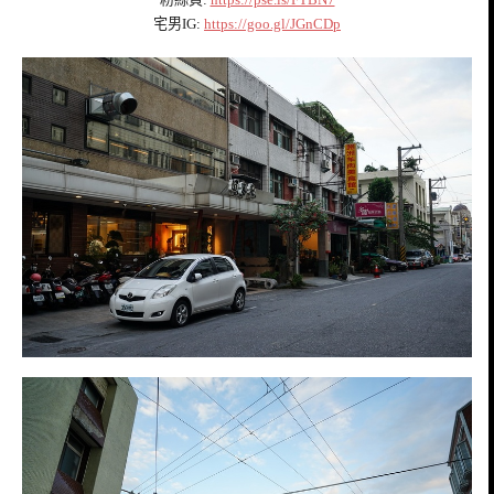
宅男IG:
https://goo.gl/JGnCDp