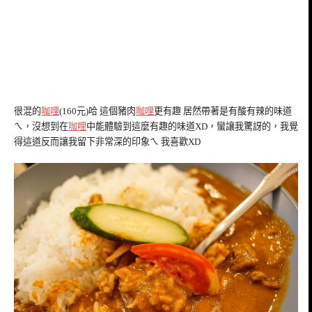
很混的
咖哩
(160元)哈 這個豬肉
咖哩
更有趣 居然帶著是有酸有辣的味道
ㄟ，沒想到在
咖哩
中能體驗到這麼有趣的味道XD，蠻讓我驚訝的，我覺
得這道反而讓我留下非常深的印象ㄟ 我喜歡XD