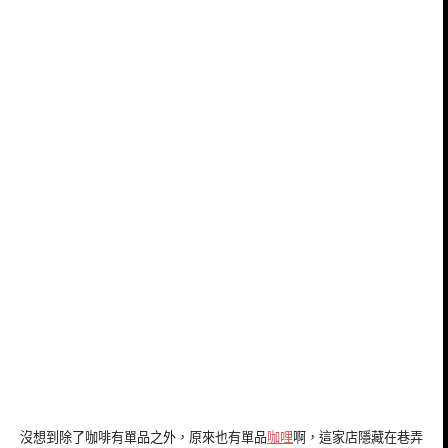
沒想到除了咖啡有單品之外，原來也有單品
咖哩
啊，這家店隱藏在巷弄