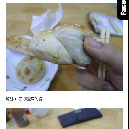
蔥餅(15元)還蠻厚的呢