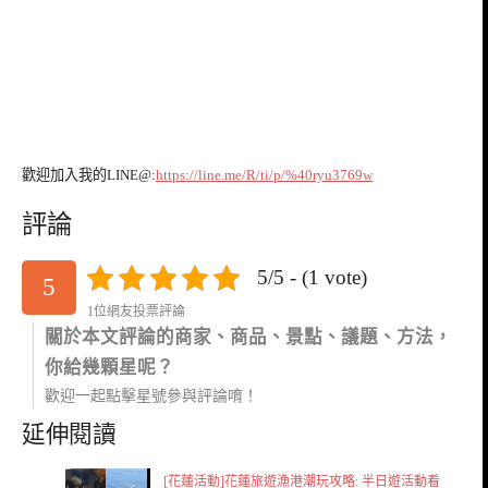
歡迎加入我的LINE@:
https://line.me/R/ti/p/%40ryu3769w
評論
5/5 - (1 vote)
5
1位網友投票評論
關於本文評論的商家、商品、景點、議題、方法，
你給幾顆星呢？
歡迎一起點擊星號參與評論唷！
延伸閱讀
[花蓮活動]花蓮旅遊漁港潮玩攻略: 半日遊活動看