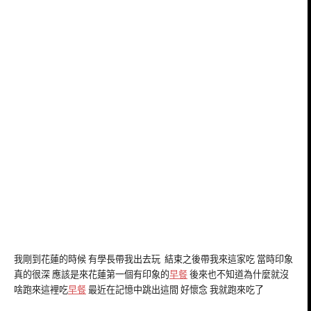
我剛到花蓮的時候 有學長帶我出去玩 結束之後帶我來這家吃 當時印象
真的很深 應該是來花蓮第一個有印象的
早餐
後來也不知道為什麼就沒
啥跑來這裡吃
早餐
最近在記憶中跳出這間 好懷念 我就跑來吃了