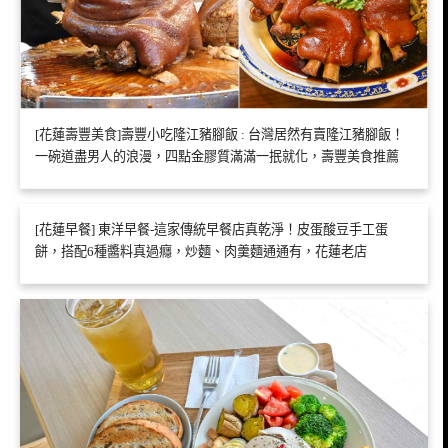
[花蓮壽豐美食]壽豐小吃隆江豬腳飯 : 台灣居然有賣隆江豬腳飯！
一碗道盡男人的浪漫，四點金膠質滿滿一抿就化，壽豐美食推薦
[花蓮早餐] 東洋早餐-這家傳統早餐店真乾淨！皮蛋酸豆手工蛋
餅，搭配6種醬料真過癮，炒麵、肉羹麵通通有，花蓮老店