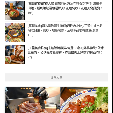
[花蓮宵夜]宵夜人家-這家熱炒蔥油拌麵香到不行! 濃郁牛
肉麵、鱸魚蛤蠣湯頭超鮮美! 花蓮熱炒，花蓮美食(瀏覽：
193)
[花蓮美食]海冰灣歡聚牛排館(原胖忠小吃)-花蓮牛排自助
吧吃到飽，熱炒、地瓜薯條，三櫃冰品很有誠意(瀏覽：
110)
[玉里美食推薦]米達碳烤雞排-曾是193縣道雞排傳說! 碳烤
五花肉、 碳烤脆皮雞腿排，炸麻糬也太好吃了吧!(瀏覽：
97)
近期文章