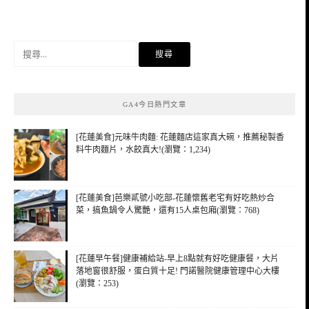
搜
尋
關
鍵
GA4今日熱門文章
字:
[花蓮美食]元味牛肉麵: 花蓮麵店這家真大碗，推薦秘製香
料牛肉麵片，水餃真大!(瀏覽：1,234)
[花蓮美食]芭樂貳號小吃部-花蓮懷舊老宅有好吃熱炒合
菜，搞魚鍋令人驚艷，還有15人桌包廂(瀏覽：768)
[花蓮早午餐]健康補給站-早上8點就有好吃健康餐，大片
落地窗很舒服，蛋白質十足! 門諾醫院健康管理中心大樓
(瀏覽：253)