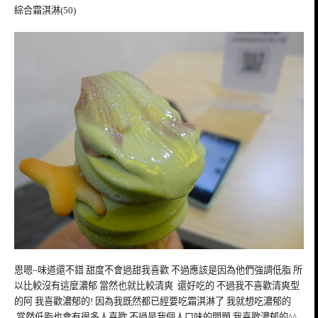
綜合霜淇淋(50)
恩嗯~味道還不錯 甜度不會過甜我喜歡 不過應該是因為他們強調低脂 所
以比較沒有這麼濃郁 當然也就比較清爽 還好吃的 不過我不喜歡清爽型
的阿 我喜歡濃郁的! 因為我既然都已經要吃霜淇淋了 我就想吃濃郁的
當然低脂也會有很多人喜歡 不過是我個人口味的問題 我喜歡濃郁的^^