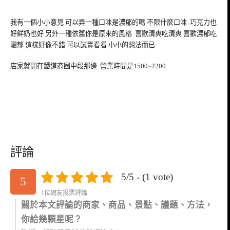
我有一個小小意見 可以弄一種口味是濃郁的嗎 不限什麼口味 巧克力也
好鮮奶也好 另外一種依舊你是原來的風格 喜歡清爽吃清爽 喜歡濃郁吃
濃郁 這樣好像不錯 可以試賣看看 小小的想法而已
店家就開在鐵道商圈中段那邊 營業時間是1500~2200
評論
5/5 - (1 vote)
5
1位網友投票評論
關於本文評論的商家、商品、景點、議題、方法，
你給幾顆星呢？