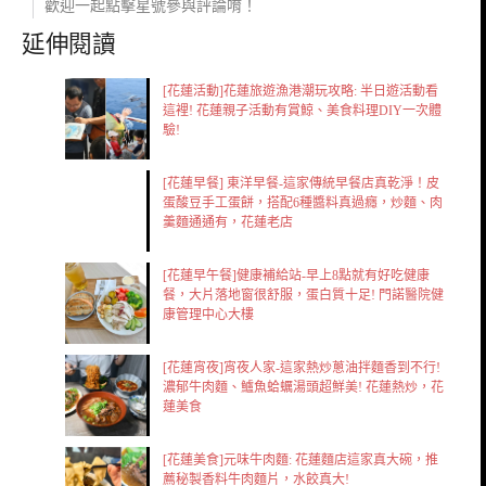
歡迎一起點擊星號參與評論唷！
延伸閱讀
[花蓮活動]花蓮旅遊漁港潮玩攻略: 半日遊活動看
這裡! 花蓮親子活動有賞鯨、美食料理DIY一次體
驗!
[花蓮早餐] 東洋早餐-這家傳統早餐店真乾淨！皮
蛋酸豆手工蛋餅，搭配6種醬料真過癮，炒麵、肉
羹麵通通有，花蓮老店
[花蓮早午餐]健康補給站-早上8點就有好吃健康
餐，大片落地窗很舒服，蛋白質十足! 門諾醫院健
康管理中心大樓
[花蓮宵夜]宵夜人家-這家熱炒蔥油拌麵香到不行!
濃郁牛肉麵、鱸魚蛤蠣湯頭超鮮美! 花蓮熱炒，花
蓮美食
[花蓮美食]元味牛肉麵: 花蓮麵店這家真大碗，推
薦秘製香料牛肉麵片，水餃真大!