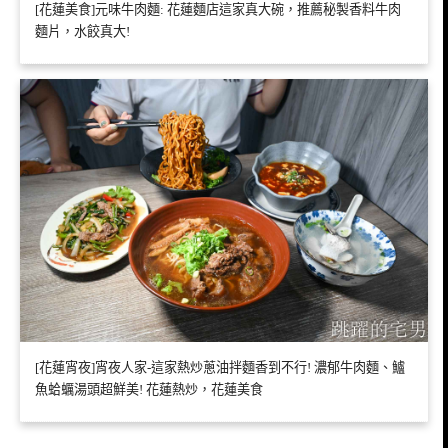
[花蓮美食]元味牛肉麵: 花蓮麵店這家真大碗，推薦秘製香料牛肉
麵片，水餃真大!
[花蓮宵夜]宵夜人家-這家熱炒蔥油拌麵香到不行! 濃郁牛肉麵、鱸
魚蛤蠣湯頭超鮮美! 花蓮熱炒，花蓮美食