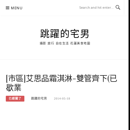
Skip
MENU
to
content
跳躍的宅男
攝影 旅行 自在生活 花蓮美食地圖
[市區]艾思品霜淇淋-雙管齊下(已
歇業
已經關了
跳躍的宅男
2014-05-18