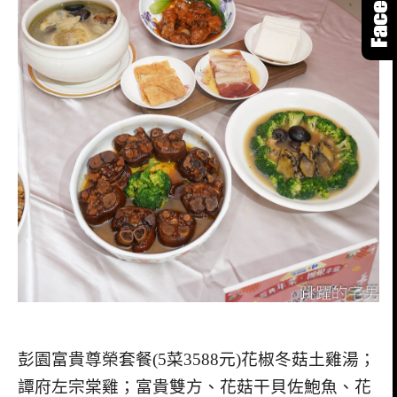
彭園富貴尊榮套餐(5菜3588元)花椒冬菇土雞湯；
譚府左宗棠雞；富貴雙方、花菇干貝佐鮑魚、花