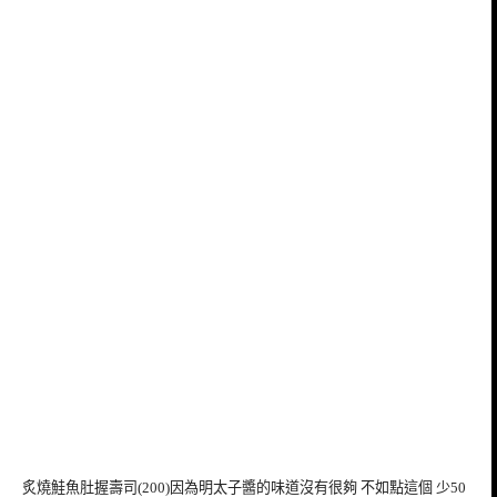
炙燒鮭魚肚握壽司(200)因為明太子醬的味道沒有很夠 不如點這個 少50