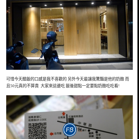
可惜今天醋飯的口感是我不喜歡的 另外今天最讓我驚豔是他的奶酪 而
且50元真的不算貴 大家來這邊吃 飯後甜點一定要點奶酪吃吃看!