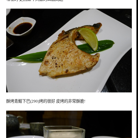
酥烤青魽下巴(290)烤的很好 皮烤的非常酥脆!