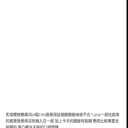
炙燒櫻桃鴨壽司(4個230)我覺得這個跟醋飯味道不合ㄟ@@一起吃起來
的感覺我覺得沒有融入在一起 加上今天的醋飯有點糊 鴨肉比較需要去
咀嚼的 更凸顯今天飯的口感問題