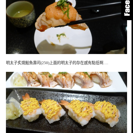
明太子炙燒鮭魚壽司(250)上面的明太子的存在感有點低啊….