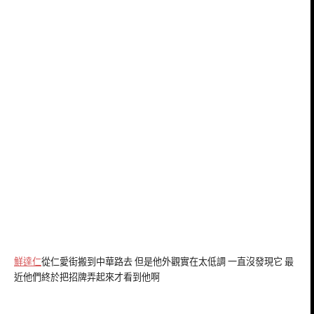
鮮達仁
從仁愛街搬到中華路去 但是他外觀實在太低調 一直沒發現它 最
近他們終於把招牌弄起來才看到他啊