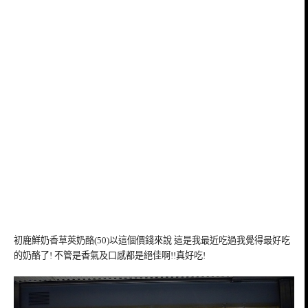
初鹿鮮奶香草莢奶酪(50)以這個價錢來說 這是我最近吃過我覺得最好吃
的奶酪了! 不管是香氣及口感都是絕佳啊!!真好吃!