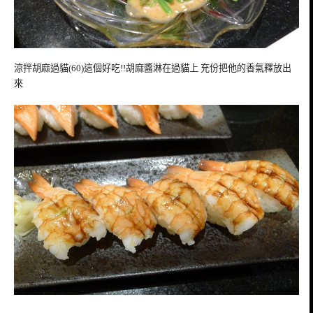
涼拌胡麻過貓(60)這個好吃!!胡麻醬淋在過貓上 充份把他的香氣釋放出
來