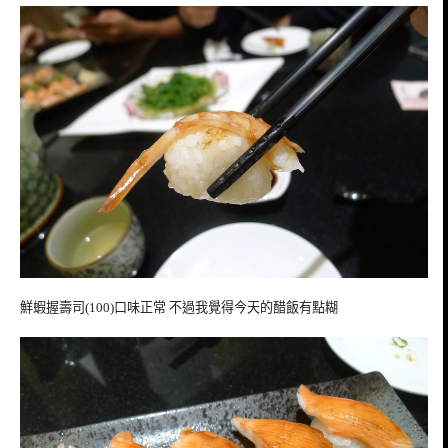
鮮蝦握壽司(100)口味正常 不過我覺得今天的醋飯有點糊