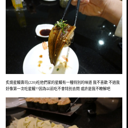
炙燒星鰻壽司(220)吃他們家的星鰻有一種特別的味道 我不喜歡 不過我
好像第一次吃星鰻??因為以前吃不會特別去問 或許是我不瞭解吧