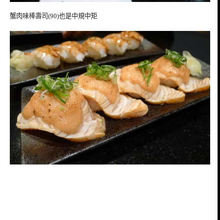
蟹肉味棒壽司(90)也是中規中矩