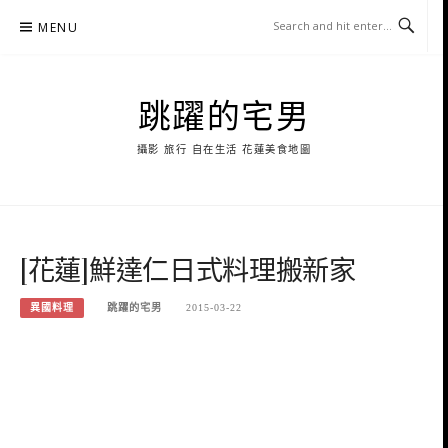
Skip
MENU
to
content
跳躍的宅男
攝影 旅行 自在生活 花蓮美食地圖
[花蓮]鮮達仁日式料理搬新家
異國料理
跳躍的宅男
2015-03-22