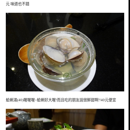
元 味道也不錯
蛤蜊湯(40)喔喔喔~蛤蜊好大喔!而且吃的朋友說很鮮甜啊!!40元便宜