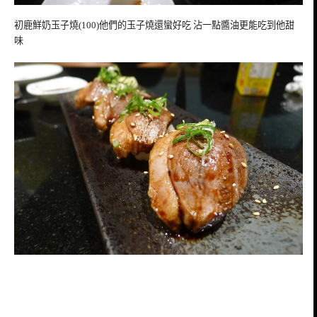
初鹿鮮奶玉子燒(100)他們的玉子燒還蠻好吃 沾一點醬油更能吃到他甜
味