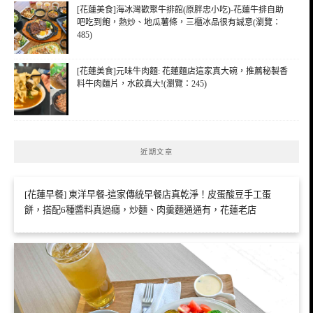
[花蓮美食]海冰灣歡聚牛排館(原胖忠小吃)-花蓮牛排自助
吧吃到飽，熱炒、地瓜薯條，三櫃冰品很有誠意(瀏覽：
485)
[花蓮美食]元味牛肉麵: 花蓮麵店這家真大碗，推薦秘製香
料牛肉麵片，水餃真大!(瀏覽：245)
近期文章
[花蓮早餐] 東洋早餐-這家傳統早餐店真乾淨！皮蛋酸豆手工蛋
餅，搭配6種醬料真過癮，炒麵、肉羹麵通通有，花蓮老店