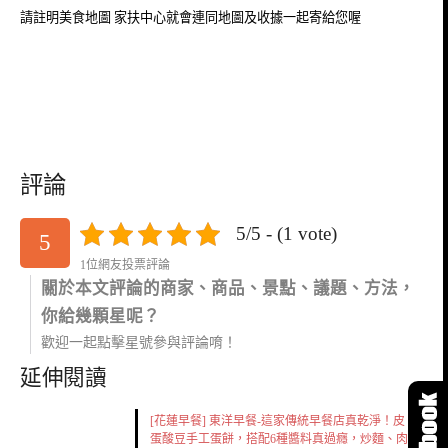
請註明美食地圖 家扶中心就會連同地圖及收據一起寄給您喔
評論
5/5 - (1 vote)
5
1位網友投票評論
關於本文評論的商家、商品、景點、議題、方法，
你給幾顆星呢？
歡迎一起點擊星號參與評論唷！
延伸閱讀
[花蓮早餐] 東洋早餐-這家傳統早餐店真乾淨！皮
蛋酸豆手工蛋餅，搭配6種醬料真過癮，炒麵、肉