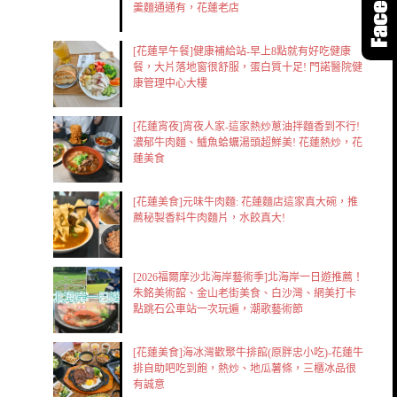
羹麵通通有，花蓮老店
[花蓮早午餐]健康補給站-早上8點就有好吃健康
餐，大片落地窗很舒服，蛋白質十足! 門諾醫院健
康管理中心大樓
[花蓮宵夜]宵夜人家-這家熱炒蔥油拌麵香到不行!
濃郁牛肉麵、鱸魚蛤蠣湯頭超鮮美! 花蓮熱炒，花
蓮美食
[花蓮美食]元味牛肉麵: 花蓮麵店這家真大碗，推
薦秘製香料牛肉麵片，水餃真大!
[2026福爾摩沙北海岸藝術季]北海岸一日遊推薦！
朱銘美術館、金山老街美食、白沙灣、網美打卡
點跳石公車站一次玩遍，潮歌藝術節
[花蓮美食]海冰灣歡聚牛排館(原胖忠小吃)-花蓮牛
排自助吧吃到飽，熱炒、地瓜薯條，三櫃冰品很
有誠意