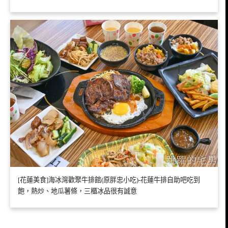
[花蓮美食]海冰灣歡聚牛排館(原胖忠小吃)-花蓮牛排自助吧吃到
飽，熱炒、地瓜薯條，三櫃冰品很有誠意