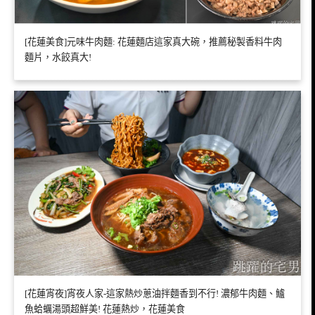
[花蓮美食]元味牛肉麵: 花蓮麵店這家真大碗，推薦秘製香料牛肉
麵片，水餃真大!
[花蓮宵夜]宵夜人家-這家熱炒蔥油拌麵香到不行! 濃郁牛肉麵、鱸
魚蛤蠣湯頭超鮮美! 花蓮熱炒，花蓮美食