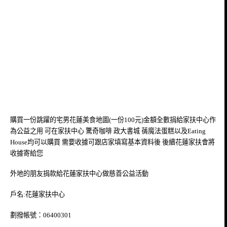
購買一份跳躍的宅男花蓮美食地圖(一份100元)金額全數捐給家扶中心作
為公益之用 可在家扶中心 驚奇咖啡 政大書城 蒨魔法蛋糕以及Eating
House均可以購買 需要收據可跟店家填寫基本資料後 後續花蓮家扶會將
收據寄給您
外地的朋友捐款給花蓮家扶中心做慈善公益活動
戶名:花蓮家扶中心
劃撥帳號：06400301