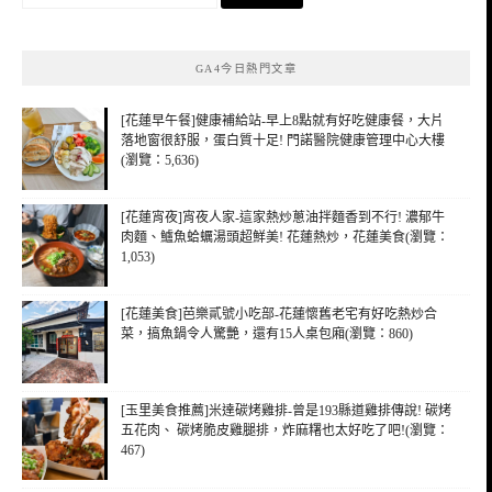
尋
關
鍵
GA4今日熱門文章
字:
[花蓮早午餐]健康補給站-早上8點就有好吃健康餐，大片
落地窗很舒服，蛋白質十足! 門諾醫院健康管理中心大樓
(瀏覽：5,636)
[花蓮宵夜]宵夜人家-這家熱炒蔥油拌麵香到不行! 濃郁牛
肉麵、鱸魚蛤蠣湯頭超鮮美! 花蓮熱炒，花蓮美食(瀏覽：
1,053)
[花蓮美食]芭樂貳號小吃部-花蓮懷舊老宅有好吃熱炒合
菜，搞魚鍋令人驚艷，還有15人桌包廂(瀏覽：860)
[玉里美食推薦]米達碳烤雞排-曾是193縣道雞排傳說! 碳烤
五花肉、 碳烤脆皮雞腿排，炸麻糬也太好吃了吧!(瀏覽：
467)