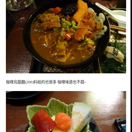
咖哩烏龍麵(200)料給的也很多 咖哩味道也不錯~