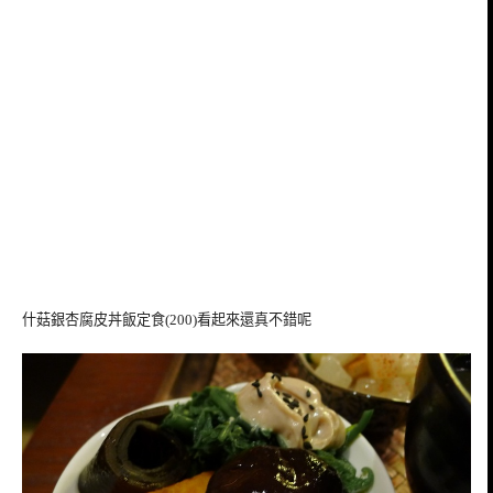
什菇銀杏腐皮丼飯定食(200)看起來還真不錯呢