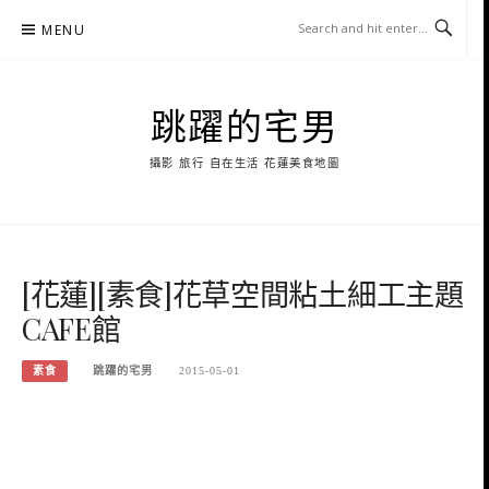
Skip
MENU
to
content
跳躍的宅男
攝影 旅行 自在生活 花蓮美食地圖
[花蓮][素食]花草空間粘土細工主題
CAFE館
素食
跳躍的宅男
2015-05-01