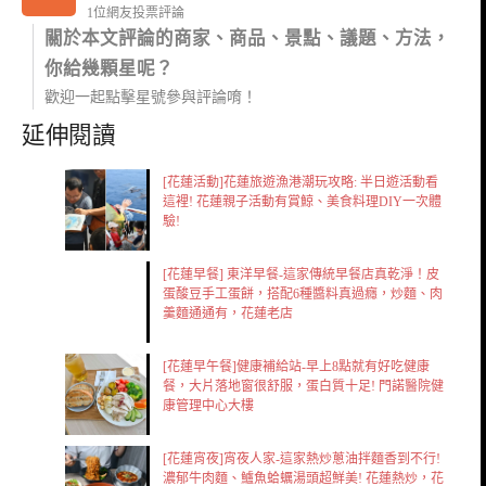
1位網友投票評論
關於本文評論的商家、商品、景點、議題、方法，
你給幾顆星呢？
歡迎一起點擊星號參與評論唷！
延伸閱讀
[花蓮活動]花蓮旅遊漁港潮玩攻略: 半日遊活動看
這裡! 花蓮親子活動有賞鯨、美食料理DIY一次體
驗!
[花蓮早餐] 東洋早餐-這家傳統早餐店真乾淨！皮
蛋酸豆手工蛋餅，搭配6種醬料真過癮，炒麵、肉
羹麵通通有，花蓮老店
[花蓮早午餐]健康補給站-早上8點就有好吃健康
餐，大片落地窗很舒服，蛋白質十足! 門諾醫院健
康管理中心大樓
[花蓮宵夜]宵夜人家-這家熱炒蔥油拌麵香到不行!
濃郁牛肉麵、鱸魚蛤蠣湯頭超鮮美! 花蓮熱炒，花