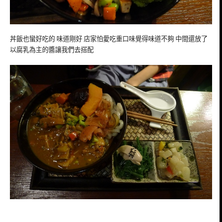
丼飯也蠻好吃的 味道剛好 店家怕愛吃重口味覺得味道不夠 中間還放了
以腐乳為主的醬讓我們去搭配