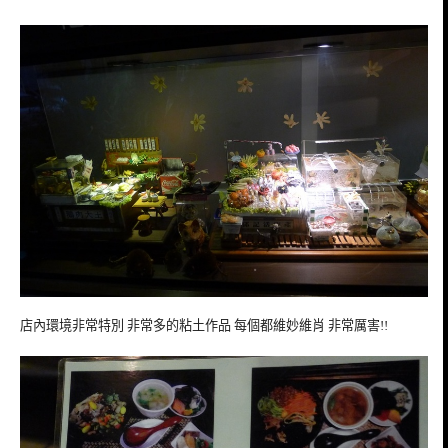
店內環境非常特別 非常多的粘土作品 每個都維妙維肖 非常厲害!!