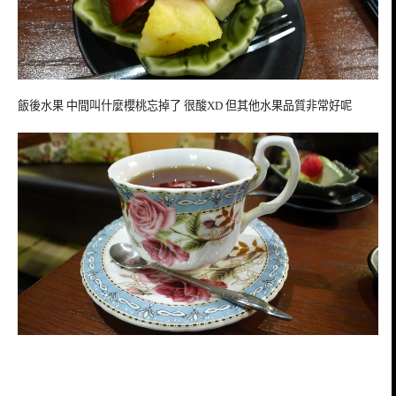
飯後水果 中間叫什麼櫻桃忘掉了 很酸XD 但其他水果品質非常好呢