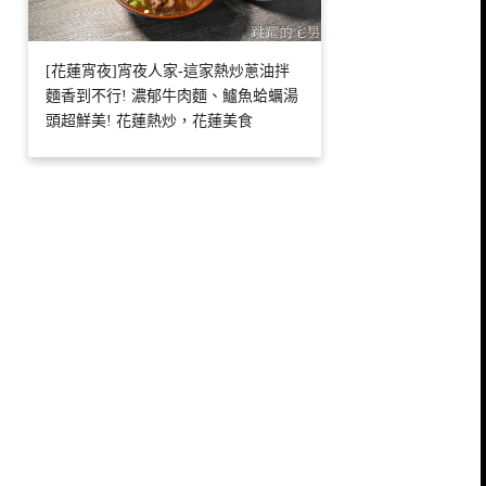
[花蓮宵夜]宵夜人家-這家熱炒蔥油拌
麵香到不行! 濃郁牛肉麵、鱸魚蛤蠣湯
頭超鮮美! 花蓮熱炒，花蓮美食