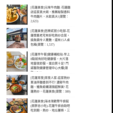
[花蓮美食]元味牛肉麵: 花蓮麵
店這家真大碗，推薦秘製香料
牛肉麵片，水餃真大!(瀏覽：
2,623)
[花蓮美食]芭樂貳號小吃部-花
蓮懷舊老宅有好吃熱炒合菜，
搞魚鍋令人驚艷，還有15人桌
包廂(瀏覽：1,537)
[花蓮早午餐]健康補給站-早上
8點就有好吃健康餐，大片落
地窗很舒服，蛋白質十足! 門
諾醫院健康管理中心大樓(瀏
覽：544)
[花蓮宵夜]宵夜人家-這家熱炒
蔥油拌麵香到不行! 濃郁牛肉
麵、鱸魚蛤蠣湯頭超鮮美! 花
蓮熱炒，花蓮美食(瀏覽：389)
[花蓮美食]海冰灣歡聚牛排館
(原胖忠小吃)-花蓮牛排自助吧
吃到飽，熱炒、地瓜薯條，三