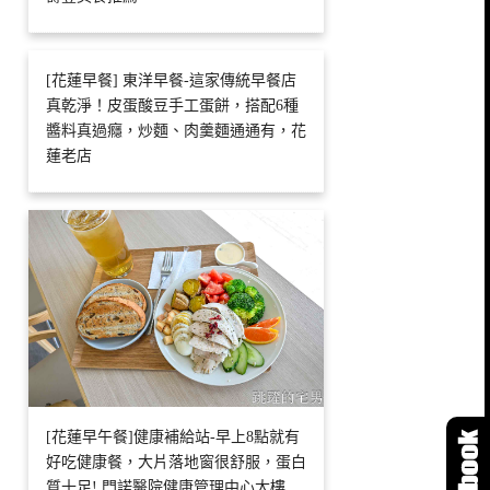
[花蓮早餐] 東洋早餐-這家傳統早餐店
真乾淨！皮蛋酸豆手工蛋餅，搭配6種
醬料真過癮，炒麵、肉羹麵通通有，花
蓮老店
[花蓮早午餐]健康補給站-早上8點就有
好吃健康餐，大片落地窗很舒服，蛋白
質十足! 門諾醫院健康管理中心大樓