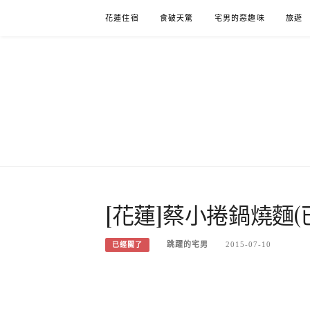
Skip
花蓮住宿
食破天驚
宅男的惡趣味
旅遊
to
content
[花蓮]蔡小捲鍋燒麵(
跳躍的宅男
2015-07-10
已經關了