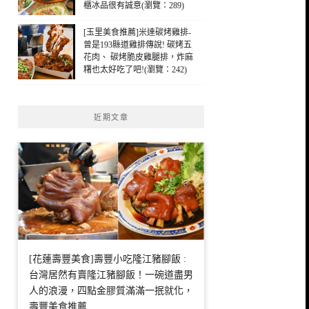
櫃冰品很有誠意(瀏覽：289)
[玉里美食推薦]米達碳烤雞排-
曾是193縣道雞排傳說! 碳烤五
花肉、 碳烤脆皮雞腿排，炸麻
糬也太好吃了吧!(瀏覽：242)
近期文章
[花蓮壽豐美食]壽豐小吃隆江豬腳飯 :
台灣居然有賣隆江豬腳飯！一碗道盡男
人的浪漫，四點金膠質滿滿一抿就化，
壽豐美食推薦