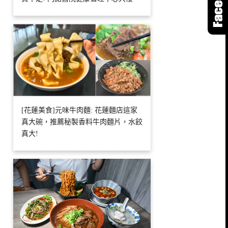
[花蓮美食]元味牛肉麵: 花蓮麵店這家
真大碗，推薦秘製香料牛肉麵片，水餃
真大!