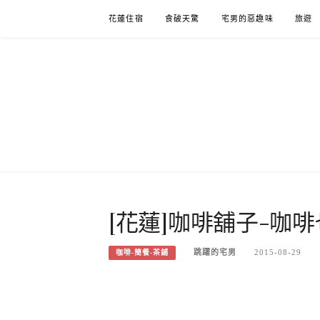
Skip
花蓮住宿
食破天驚
宅男的惡趣味
旅遊
to
content
[花蓮]咖啡舖子-咖
跳躍的宅男
2015-08-29
咖啡-簡餐-茶鋪