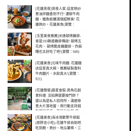
[花蓮宵夜]宵夜人家-這家熱炒
蔥油拌麵香到不行! 濃郁牛肉
麵、鱸魚蛤蠣湯頭超鮮美! 花
蓮熱炒，花蓮美食(瀏覽：
1,432)
[玉里美食推薦]米達碳烤雞排-
曾是193縣道雞排傳說! 碳烤五
花肉、 碳烤脆皮雞腿排，炸麻
糬也太好吃了吧!(瀏覽：949)
[花蓮美食]元味牛肉麵: 花蓮麵
店這家真大碗，推薦秘製香料
牛肉麵片，水餃真大!(瀏覽：
921)
[花蓮簡餐]晨星會館-房角石創
意料理: 沒招牌還要按門鈴？
還以為是私人招待所，滿屋綠
意大片落地窗，用行動支持弱
勢單親媽媽，花蓮早午餐(瀏
覽：323)
[花蓮美食]海冰灣歡聚牛排館
(原胖忠小吃)-花蓮牛排自助吧
吃到飽，熱炒、地瓜薯條，三