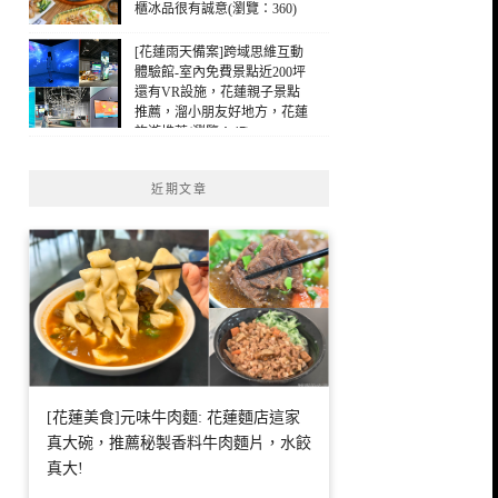
櫃冰品很有誠意(瀏覽：360)
[花蓮雨天備案]跨域思維互動
體驗館-室內免費景點近200坪
還有VR設施，花蓮親子景點
推薦，溜小朋友好地方，花蓮
旅遊推薦(瀏覽：47)
近期文章
[花蓮美食]元味牛肉麵: 花蓮麵店這家
真大碗，推薦秘製香料牛肉麵片，水餃
真大!