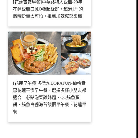
[花蓮吉安早餐]中華路特大飯糰-20年
花蓮飯糰口感Q彈超級好，超過1斤的
飯糰份量太可怕，推薦加辣榨菜飯糰
[花蓮早午餐]多樂坊DORAFUN-價格實
惠花蓮平價早午餐，選擇多樣小朋友都
適合，必點泡菜雞絲麵、QQ鮪魚蛋
餅，鮪魚白醬海苔飯糰早午餐，花蓮早
餐