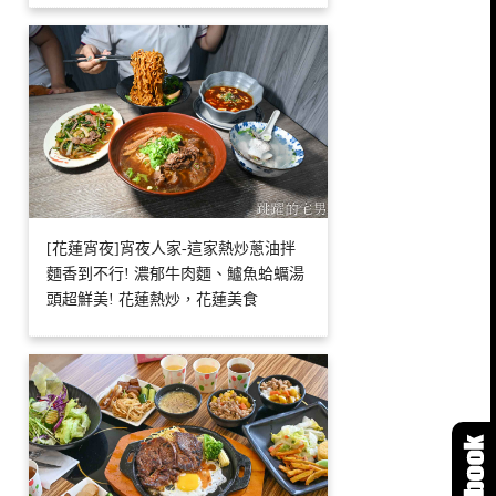
[花蓮宵夜]宵夜人家-這家熱炒蔥油拌
麵香到不行! 濃郁牛肉麵、鱸魚蛤蠣湯
頭超鮮美! 花蓮熱炒，花蓮美食