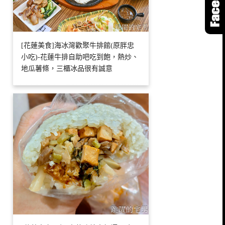
[花蓮美食]海冰灣歡聚牛排館(原胖忠
小吃)-花蓮牛排自助吧吃到飽，熱炒、
地瓜薯條，三櫃冰品很有誠意