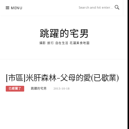
Skip
MENU
to
content
跳躍的宅男
攝影 旅行 自在生活 花蓮美食地圖
[市區]米肝森林-父母的愛(已歇業)
已經關了
跳躍的宅男
2013-10-18