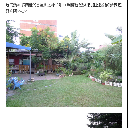
我的媽阿 這肉桂的香氣也太棒了吧>< 粗糖粒 蜜蘋果 加上軟綿的麵包 超
好吃阿>/////<