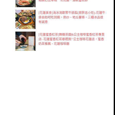
點跳石公車站一次玩遍，潮歌藝術節
[花蓮美食]海冰灣歡聚牛排館(原胖忠小吃)-花蓮牛
排自助吧吃到飽，熱炒、地瓜薯條，三櫃冰品很
有誠意
[花蓮蜜香紅茶]舞鶴茶園&公主咖啡蜜香紅茶專賣
店- 花蓮蜜香紅茶哪裡買? 公主咖啡花蓮店，蜜香
奶茶推薦、花蓮咖啡廳