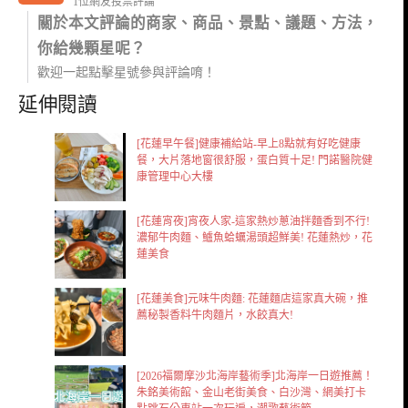
1位網友投票評論
關於本文評論的商家、商品、景點、議題、方法，
你給幾顆星呢？
歡迎一起點擊星號參與評論唷！
延伸閱讀
[花蓮早午餐]健康補給站-早上8點就有好吃健康
餐，大片落地窗很舒服，蛋白質十足! 門諾醫院健
康管理中心大樓
[花蓮宵夜]宵夜人家-這家熱炒蔥油拌麵香到不行!
濃郁牛肉麵、鱸魚蛤蠣湯頭超鮮美! 花蓮熱炒，花
蓮美食
[花蓮美食]元味牛肉麵: 花蓮麵店這家真大碗，推
薦秘製香料牛肉麵片，水餃真大!
[2026福爾摩沙北海岸藝術季]北海岸一日遊推薦！
朱銘美術館、金山老街美食、白沙灣、網美打卡