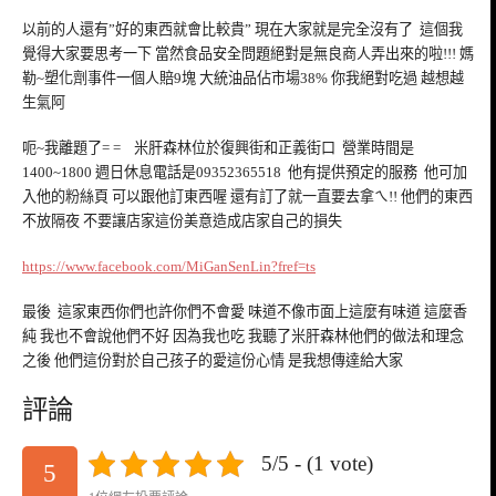
以前的人還有”好的東西就會比較貴” 現在大家就是完全沒有了 這個我
覺得大家要思考一下 當然食品安全問題絕對是無良商人弄出來的啦!!! 媽
勒~塑化劑事件一個人賠9塊 大統油品佔市場38% 你我絕對吃過 越想越
生氣阿
呃~我離題了= = 米肝森林位於復興街和正義街口 營業時間是
1400~1800 週日休息電話是09352365518 他有提供預定的服務 他可加
入他的粉絲頁 可以跟他訂東西喔 還有訂了就一直要去拿ㄟ!! 他們的東西
不放隔夜 不要讓店家這份美意造成店家自己的損失
https://www.facebook.com/MiGanSenLin?fref=ts
最後 這家東西你們也許你們不會愛
味道不像市面上這麼有味道 這麼香
純 我也不會說他們不好 因為我也吃 我聽了米肝森林他們的做法和理念
之後 他們這份對於自己孩子的愛這份
心情 是我想傳達給大家
評論
5/5 - (1 vote)
5