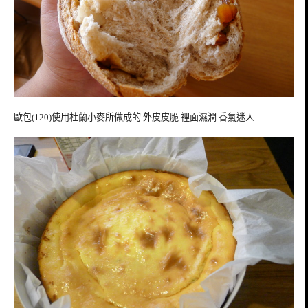
歐包(120)使用杜蘭小麥所做成的 外皮皮脆 裡面濕潤 香氣迷人