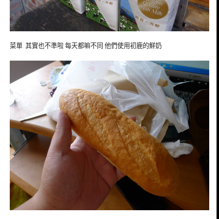
菜單 其實也不準啦 每天都嘛不同 他們使用初鹿的鮮奶