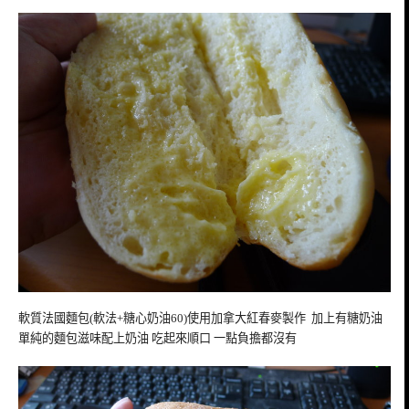
軟質法國麵包(軟法+糖心奶油60)使用加拿大紅春麥製作 加上有糖奶油
單純的麵包滋味配上奶油 吃起來順口 一點負擔都沒有