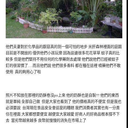
他們夫妻對於化學品的厭惡真的到一個可怕的地步 米肝森林裡面的庭園
目前是不開放的 僅供他們小孩玩樂 因為這邊很多花花草草 蚊子真的比
較多 但是他們堅持不用任何的化學藥劑去處理 他們說他們已經被蚊子
釘的很習慣了….而且他們說 他們很多香料 都在種在這裡 噴藥他們不敢
使用 真的夠用心了啦
照片不知放在那裡的奶酥卷沒po上來 他的奶酥也是自製!!! 他們的東西
就是單純 全部自己做 但是大家也看到了 他的價格真的不便宜 但是我也
必須要說 台灣現在食品安全會這麼的糟糕 我們消費者其實也有一分責
任在裡面 大家都想要便宜 越便宜大家越愛 好商人的好商品根本撐不下
去 當劣幣越來越多 良幣就慢慢的消失在市場上了