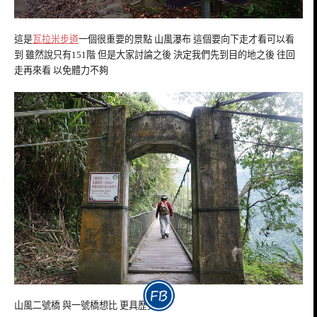
這是
瓦拉米步道
一個很重要的景點 山風瀑布 這個要向下走才看可以看
到 雖然說只有151階 但是大家討論之後 決定我們先到目的地之後 往回
走再來看 以免體力不夠
山風二號橋 與一號橋想比 更具歷史感