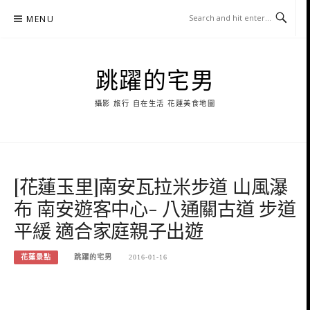
Skip
MENU
to
content
跳躍的宅男
攝影 旅行 自在生活 花蓮美食地圖
[花蓮玉里]南安瓦拉米步道 山風瀑
布 南安遊客中心- 八通關古道 步道
平緩 適合家庭親子出遊
花蓮景點
跳躍的宅男
2016-01-16