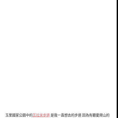
玉里國家公園中的
瓦拉米步道
是我一直想去的步道 因為有聽愛爬山的