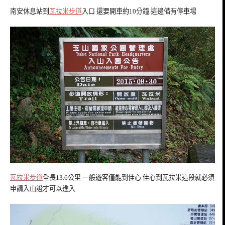
南安休息站到
瓦拉米步道
入口 還要開車約10分鐘 這邊備有停車場
瓦拉米步道
全長13.6公里 一般遊客僅能到佳心 佳心到瓦拉米這段就必須
申請入山證才可以進入