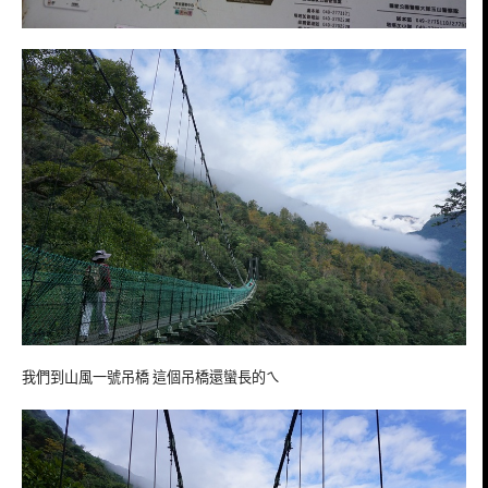
我們到山風一號吊橋 這個吊橋還蠻長的ㄟ