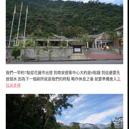
我們一早約7點從花蓮市出發 到南安遊客中心大約是8點鐘 到這邊要先
放個水 因為下一個廁所就是我們的終點 略作休息之後 就要準備進入
瓦
拉米步道