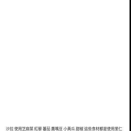
沙拉 使用芝麻葉 紅藜 蕃茄 鷹嘴豆 小黃瓜 甜椒 這些食材都是使用里仁