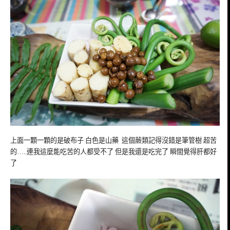
上面一顆一顆的是破布子 白色是山藥 這個蕨類記得沒錯是筆管樹 超苦
的…..連我這麼能吃苦的人都受不了 但是我還是吃完了 瞬間覺得肝都好
了