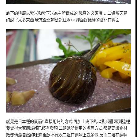
底下的這層以紫米和紫玉米為主所做成的 我真的必須說….二姐當天真
的說了太多東西 我完全沒辦法記住啊>< 裡面好幾種的食材在裡面
感覺是日本種的蛋茄? 直接用烤的方式 再加上底下的以紫米醬 寫到這裡
我覺得大家應該都已經有發現 二姐她所使用的處理方式 都是要讓食材
散發他最自然的味道 但是不代表二姐在調味上就多做 反而二姐在調味