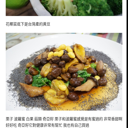
花椰菜底下是台灣產的黃豆
栗子 波蘿蜜 白果 菇類 奇亞籽 栗子和波蘿蜜感覺是有蜜過的 非常香甜啊
好好吃 奇亞籽它對健康非常有幫忙 我也有自己買過