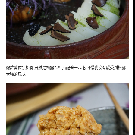
燉蘿蔔佐黑松露 居然是松露ㄟ!! 搭配著一起吃 可惜我沒有感受到松露
太強的風味