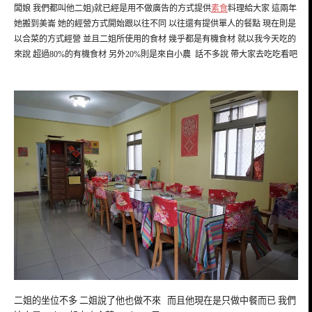
闆娘 我們都叫他二姐)就已經是用不做廣告的方式提供
素食
料理給大家 這兩年
她搬到美崙 她的經營方式開始跟以往不同 以往還有提供單人的餐點 現在則是
以合菜的方式經營 並且二姐所使用的食材 幾乎都是有機食材 就以我今天吃的
來說 超過80%的有機食材 另外20%則是來自小農 話不多說 帶大家去吃吃看吧
二姐的坐位不多 二姐說了他也做不來 而且他現在是只做中餐而已 我們