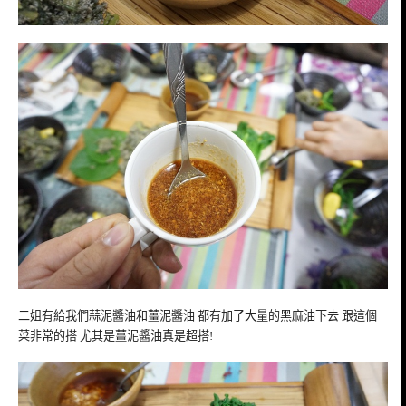
二姐有給我們蒜泥醬油和薑泥醬油 都有加了大量的黑麻油下去 跟這個
菜非常的搭 尤其是薑泥醬油真是超搭!