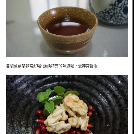
自製蓮藕茶非常好喝! 蓮藕特有的味道喝下去非常舒服