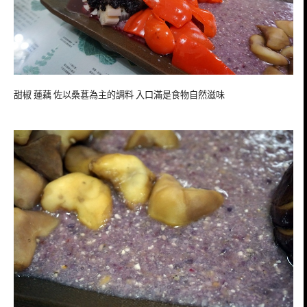
甜椒 蓮藕 佐以桑葚為主的調料 入口滿是食物自然滋味