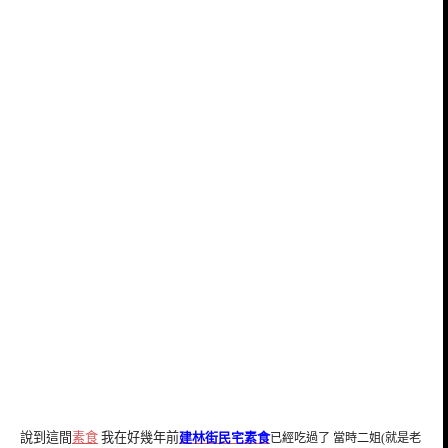
說到這間
素食
我在好幾年前
建林街民宅素食
已經吃過了 當時二姐(就是老