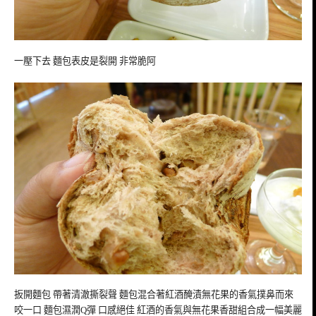
一壓下去 麵包表皮是裂開 非常脆阿
扳開麵包 帶著清澈撕裂聲 麵包混合著紅酒醃漬無花果的香氣撲鼻而來
咬一口 麵包濕潤Q彈 口感絕佳 紅酒的香氣與無花果香甜組合成一幅美麗