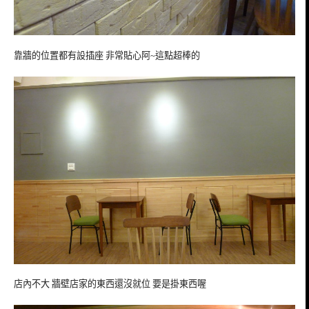
靠牆的位置都有設插座 非常貼心阿~這點超棒的
店內不大 牆壁店家的東西還沒就位 要是掛東西喔