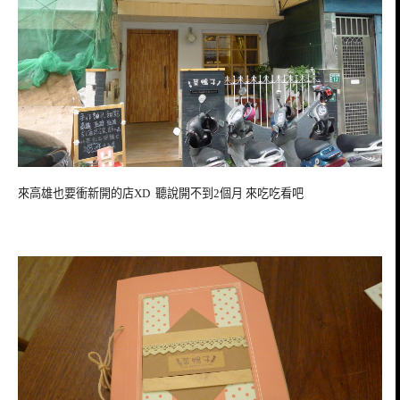
來高雄也要衝新開的店XD 聽說開不到2個月 來吃吃看吧