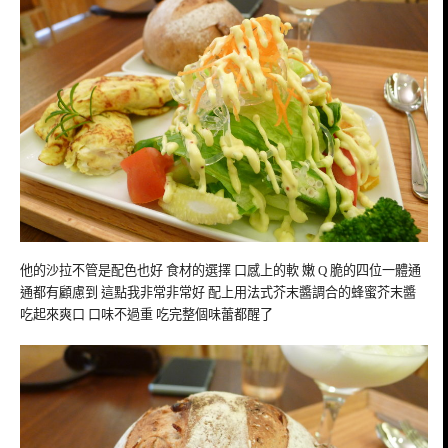
他的沙拉不管是配色也好 食材的選擇 口感上的軟 嫩 Q 脆的四位一體通
通都有顧慮到 這點我非常非常好 配上用法式芥末醬調合的蜂蜜芥末醬
吃起來爽口 口味不過重 吃完整個味蕾都醒了