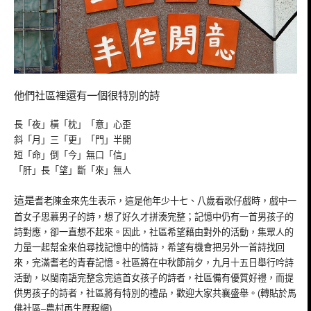
他們社區裡還有一個很特別的詩
長「夜」橫「枕」「意」心歪
斜「月」三「更」「門」半開
短「命」倒「今」無口「信」
「肝」長「望」斷「來」無人
這是
耆老陳金來先生表示，這是他年少十七、八歲看歌仔戲時，戲中一
首女子思慕男子的詩，想了好久才拼湊完整；記憶中仍有一首男孩子的
詩對應，卻一直想不起來。因此，社區希望藉由對外的活動，集眾人的
力量一起幫金來伯尋找記憶中的情詩，希望有機會把另外一首詩找回
來，完滿耆老的青春記憶。社區將在中秋節前夕，九月十五日舉行吟詩
活動，以閩南語完整念完這首女孩子的詩者，社區備有優質好禮，而提
供男孩子的詩者，社區將有特別的禮品，歡迎大家共襄盛舉。
(
轉貼於馬
佛社區
–
農村再生歷程網
)