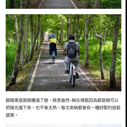
腳踏車道兩側種滿了樹，綠意盎然
~
騎在裡面因為都是樹可以
把陽光擋下來，也不會太熱
，每次來騎都會有一種紓壓的放鬆
感覺。