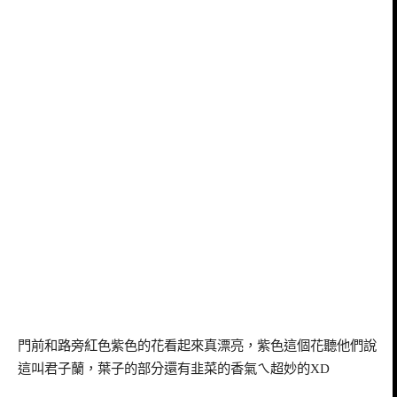
門前和路旁紅色紫色的花看起來真漂亮，紫色這個花聽他們說
這叫君子蘭，葉子的部分還有韭菜的香氣ㄟ
超妙的
XD