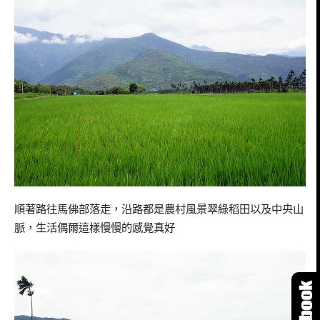
順著路往馬佛部落走，沿路都是農村風景
翠綠稻田以及中央山
脈，生活偶爾這樣慢慢的感覺真好