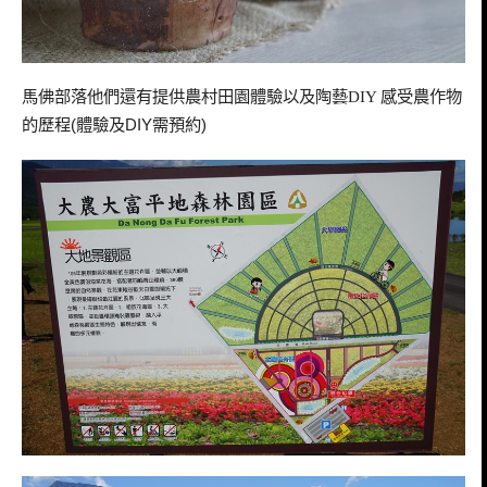
馬佛部落他們還有提供
農村田園體驗
以及陶藝
DIY
感受農作物
的歷程
(
體驗及
DIY
需預約
)