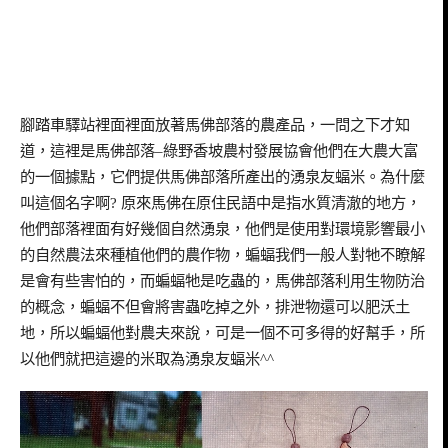
腳踏車驛站裡面裡面放著馬佛部落的農產品
，一問之下才知
道，這裡是馬佛部落
–
綠野香坡農村發展協會他們在大農大富
的一個據點，它們提供馬佛部落所產出的湧泉友蝠米。為什麼
叫這個名字啊
?
原來馬佛在原住民語中是
指水質清澈的地方，
他們部落裡面有好幾個自然湧泉，他們是使用對環境影響最小
的自然農法來種植他們的農作物
，蝙蝠我們一般人對牠不瞭解
是會有些害怕的
，而蝙蝠牠是吃蟲的，馬佛部落利用生物防治
的概念
，蝙蝠不但會將害蟲吃掉之外，排泄物還可以肥沃土
地
，所以蝙蝠他對農夫來說，可是一個不可多得的好幫手
，所
以他們就把這邊的米取為湧泉友蝠米
^^