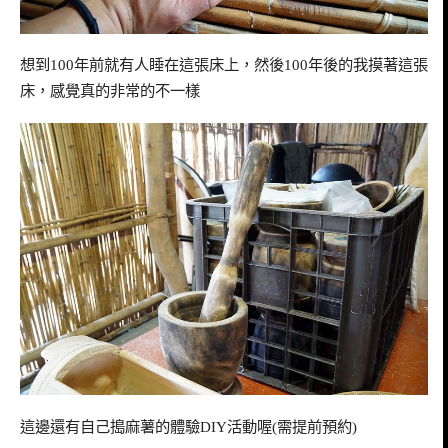
想到
100
年前就有人睡在這張床上，然後
100
年後的我摸著這張
床，感覺真的非常的不一樣
這邊還有自己搗麻薯的體驗
DIY
活動喔
(
需提前預約
)