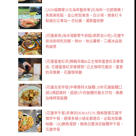
[2026福爾摩沙北海岸藝術季]北海岸一日遊推薦！
朱銘美術館、金山老街美食、白沙灣、網美打卡
點跳石公車站一次玩遍，潮歌藝術節
[花蓮美食]海冰灣歡聚牛排館(原胖忠小吃)-花蓮牛
排自助吧吃到飽，熱炒、地瓜薯條，三櫃冰品很
有誠意
[花蓮蜜香紅茶]舞鶴茶園&公主咖啡蜜香紅茶專賣
店- 花蓮蜜香紅茶哪裡買? 公主咖啡花蓮店，蜜香
奶茶推薦、花蓮咖啡廳
[花蓮吉安早餐]中華路特大飯糰-20年花蓮飯糰口
感Q彈超級好，超過1斤的飯糰份量太可怕，推薦
加辣榨菜飯糰
[花蓮早午餐]多樂坊DORAFUN-價格實惠花蓮平
價早午餐，選擇多樣小朋友都適合，必點泡菜雞
絲麵、QQ鮪魚蛋餅，鮪魚白醬海苔飯糰早午餐，
花蓮早餐