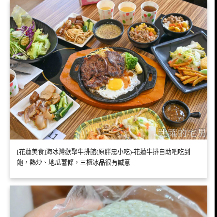
[花蓮美食]海冰灣歡聚牛排館(原胖忠小吃)-花蓮牛排自助吧吃到
飽，熱炒、地瓜薯條，三櫃冰品很有誠意