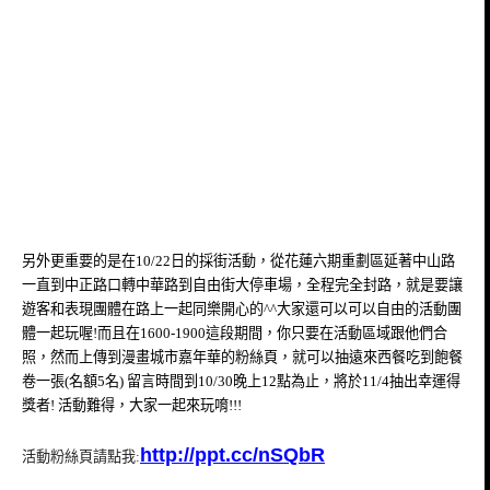
另外更重要的是在10/22日的採街活動，從花蓮六期重劃區延著中山路
一直到中正路口轉中華路到自由街大停車場，全程完全封路，就是要讓
遊客和表現團體在路上一起同樂開心的^^大家還可以可以自由的活動團
體一起玩喔!而且在1600-1900這段期間，你只要在活動區域跟他們合
照，然而上傳到
漫畫城市嘉年華的
粉絲頁，就可以抽遠來
西餐吃到飽餐
卷一張(名額5名) 留言時間到10/30晚上12點為止，將於11/4抽出幸運得
獎者! 活動難得，大家一起來玩唷!!!
http://ppt.cc/nSQbR
活動粉絲頁請點我: