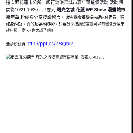
這次跟花蓮市公所一起行銷
漫畫城市嘉年華這個活動!
活動期
間從
10/21-10/30，只要到
曙
光之城 花蓮 WE Show-漫畫城市
嘉年華
粉絲頁分享按讚留言，
就有機會獲得遠來飯店住宿卷一張
(名額5名) ，真的超容易的啊!，只要
分享按讚留言就可以有機會去遠來
飯店睡一晚ㄟ~也太讚了吧!!
http://ppt.cc/nSQbR
活動粉絲頁: