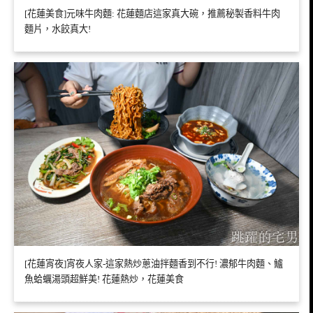
[花蓮美食]元味牛肉麵: 花蓮麵店這家真大碗，推薦秘製香料牛肉
麵片，水餃真大!
[花蓮宵夜]宵夜人家-這家熱炒蔥油拌麵香到不行! 濃郁牛肉麵、鱸
魚蛤蠣湯頭超鮮美! 花蓮熱炒，花蓮美食