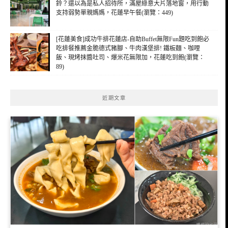
鈴？還以為是私人招待所，滿屋綠意大片落地窗，用行動
支持弱勢單親媽媽，花蓮早午餐(瀏覽：449)
[花蓮美食]成功牛排花蓮店-自助Buffet無限Fun題吃到飽必
吃排餐推薦金脆德式豬腳、牛肉漢堡排! 鐵板麵、咖哩
飯、現烤抹醬吐司、爆米花無限加，花蓮吃到飽(瀏覽：
89)
近期文章