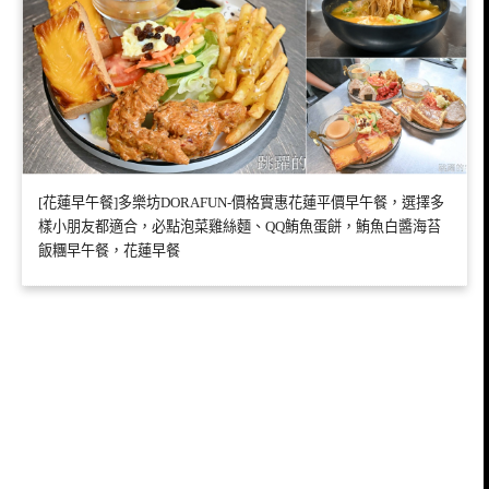
[花蓮早午餐]多樂坊DORAFUN-價格實惠花蓮平價早午餐，選擇多
樣小朋友都適合，必點泡菜雞絲麵、QQ鮪魚蛋餅，鮪魚白醬海苔
飯糰早午餐，花蓮早餐