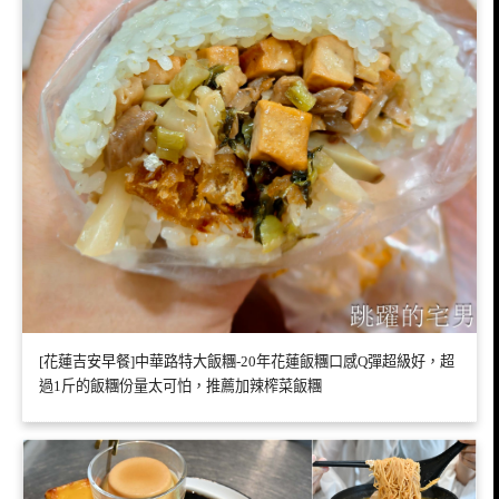
[花蓮吉安早餐]中華路特大飯糰-20年花蓮飯糰口感Q彈超級好，超
過1斤的飯糰份量太可怕，推薦加辣榨菜飯糰