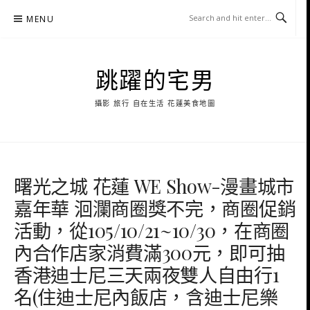
Skip
MENU
to
content
跳躍的宅男
攝影 旅行 自在生活 花蓮美食地圖
曙光之城 花蓮 WE Show-漫畫城市
嘉年華 洄瀾商圈獎不完，商圈促銷
活動，從105/10/21~10/30，在商圈
內合作店家消費滿300元，即可抽
香港迪士尼三天兩夜雙人自由行1
名(住迪士尼內飯店，含迪士尼樂