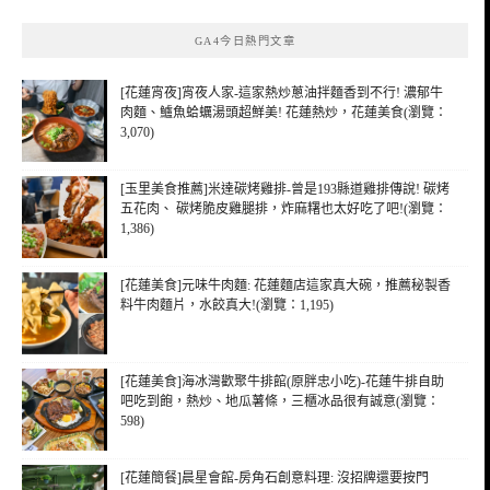
鍵
GA4今日熱門文章
字:
[花蓮宵夜]宵夜人家-這家熱炒蔥油拌麵香到不行! 濃郁牛
肉麵、鱸魚蛤蠣湯頭超鮮美! 花蓮熱炒，花蓮美食(瀏覽：
3,070)
[玉里美食推薦]米達碳烤雞排-曾是193縣道雞排傳說! 碳烤
五花肉、 碳烤脆皮雞腿排，炸麻糬也太好吃了吧!(瀏覽：
1,386)
[花蓮美食]元味牛肉麵: 花蓮麵店這家真大碗，推薦秘製香
料牛肉麵片，水餃真大!(瀏覽：1,195)
[花蓮美食]海冰灣歡聚牛排館(原胖忠小吃)-花蓮牛排自助
吧吃到飽，熱炒、地瓜薯條，三櫃冰品很有誠意(瀏覽：
598)
[花蓮簡餐]晨星會館-房角石創意料理: 沒招牌還要按門