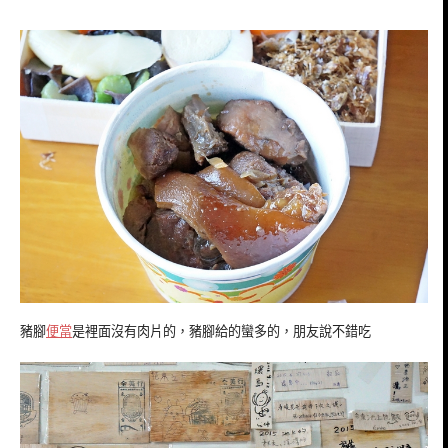
豬腳
便當
是裡面沒有肉片的，豬腳給的蠻多的，朋友說不錯吃