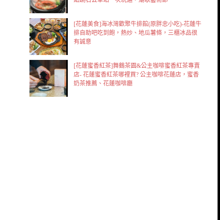
點跳石公車站一次玩遍，潮歌藝術節
[花蓮美食]海冰灣歡聚牛排館(原胖忠小吃)-花蓮牛
排自助吧吃到飽，熱炒、地瓜薯條，三櫃冰品很
有誠意
[花蓮蜜香紅茶]舞鶴茶園&公主咖啡蜜香紅茶專賣
店- 花蓮蜜香紅茶哪裡買? 公主咖啡花蓮店，蜜香
奶茶推薦、花蓮咖啡廳