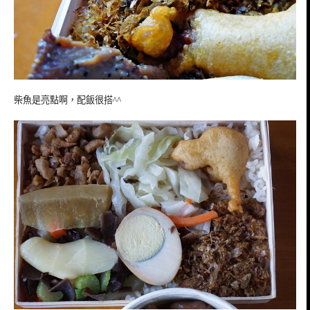
柴魚是亮點啊，配飯很搭^^