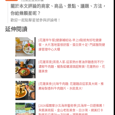
1位網友投票評論
關於本文評論的商家、商品、景點、議題、方法，
你給幾顆星呢？
歡迎一起點擊星號參與評論唷！
延伸閱讀
[花蓮早午餐]健康補給站-早上8點就有好吃健康
餐，大片落地窗很舒服，蛋白質十足! 門諾醫院健
康管理中心大樓
[花蓮宵夜]宵夜人家-這家熱炒蔥油拌麵香到不行!
濃郁牛肉麵、鱸魚蛤蠣湯頭超鮮美! 花蓮熱炒，花
蓮美食
[花蓮美食]元味牛肉麵: 花蓮麵店這家真大碗，推
薦秘製香料牛肉麵片，水餃真大!
[2026福爾摩沙北海岸藝術季]北海岸一日遊推薦！
朱銘美術館、金山老街美食、白沙灣、網美打卡