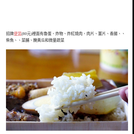
招牌
便當
(80元)裡面有魯蛋、炸物、炸紅燒肉、肉片、薑片、香腸、、
柴魚、、菜脯、醃黃瓜和微量疏菜