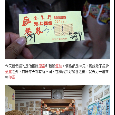
今天我們選的是他招牌
便當
和豬腳
便當
，價格都是80元，聽說除了招牌
便當
之外，口味每天都有所不同，在櫃台買好餐卷之後，就去另一邊來
領
便當