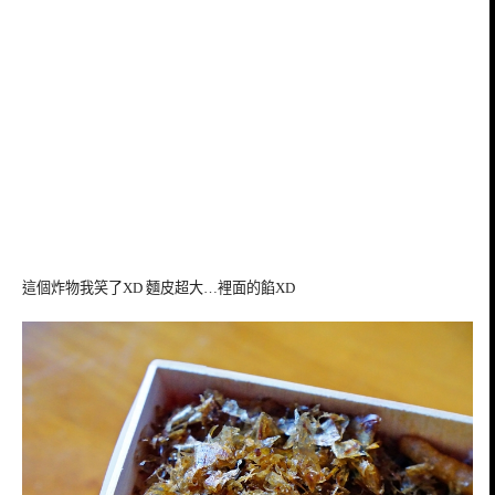
這個炸物我笑了XD 麵皮超大…裡面的餡XD