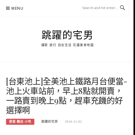
Skip
MENU
to
content
跳躍的宅男
攝影 旅行 自在生活 花蓮美食地圖
[台東池上]全美池上鐵路月台便當-
池上火車站前，早上8點就開賣，
一路賣到晚上9點，趕車充饑的好
選擇啊
便當-麵店-小吃
跳躍的宅男
2016-11-02