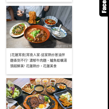
[花蓮宵夜]宵夜人家-這家熱炒蔥油拌
麵香到不行! 濃郁牛肉麵、鱸魚蛤蠣湯
頭超鮮美! 花蓮熱炒，花蓮美食