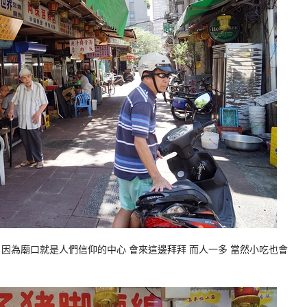
因為廟口就是人們信仰的中心 會來這邊拜拜 而人一多 當然小吃也會