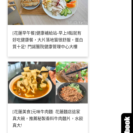
[花蓮早午餐]健康補給站-早上8點就有
好吃健康餐，大片落地窗很舒服，蛋白
質十足! 門諾醫院健康管理中心大樓
[花蓮美食]元味牛肉麵: 花蓮麵店這家
真大碗，推薦秘製香料牛肉麵片，水餃
真大!