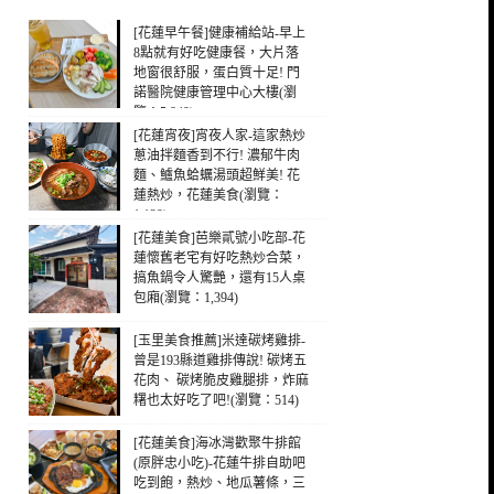
[花蓮早午餐]健康補給站-早上
8點就有好吃健康餐，大片落
地窗很舒服，蛋白質十足! 門
諾醫院健康管理中心大樓(瀏
覽：5,849)
[花蓮宵夜]宵夜人家-這家熱炒
蔥油拌麵香到不行! 濃郁牛肉
麵、鱸魚蛤蠣湯頭超鮮美! 花
蓮熱炒，花蓮美食(瀏覽：
1,129)
[花蓮美食]芭樂貳號小吃部-花
蓮懷舊老宅有好吃熱炒合菜，
搞魚鍋令人驚艷，還有15人桌
包廂(瀏覽：1,394)
[玉里美食推薦]米達碳烤雞排-
曾是193縣道雞排傳說! 碳烤五
花肉、 碳烤脆皮雞腿排，炸麻
糬也太好吃了吧!(瀏覽：514)
[花蓮美食]海冰灣歡聚牛排館
(原胖忠小吃)-花蓮牛排自助吧
吃到飽，熱炒、地瓜薯條，三