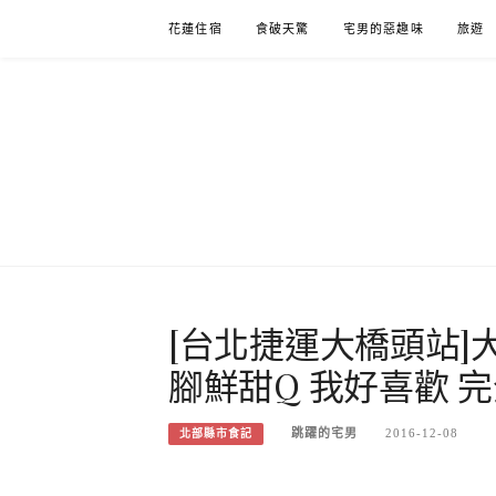
Skip
花蓮住宿
食破天驚
宅男的惡趣味
旅遊
to
content
[台北捷運大橋頭站]
腳鮮甜Q 我好喜歡 
跳躍的宅男
2016-12-08
北部縣市食記