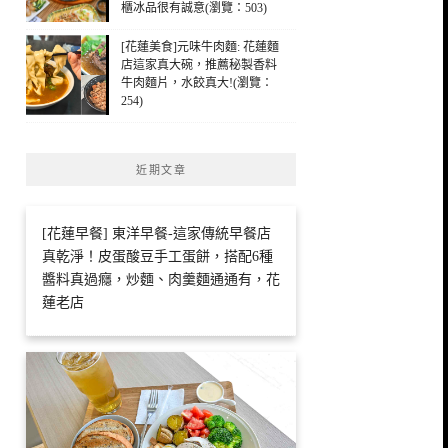
櫃冰品很有誠意(瀏覽：503)
[花蓮美食]元味牛肉麵: 花蓮麵
店這家真大碗，推薦秘製香料
牛肉麵片，水餃真大!(瀏覽：
254)
近期文章
[花蓮早餐] 東洋早餐-這家傳統早餐店
真乾淨！皮蛋酸豆手工蛋餅，搭配6種
醬料真過癮，炒麵、肉羹麵通通有，花
蓮老店