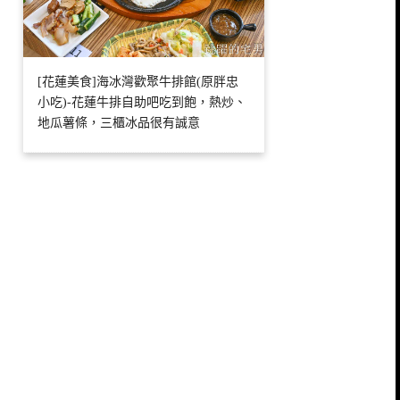
[花蓮美食]海冰灣歡聚牛排館(原胖忠
小吃)-花蓮牛排自助吧吃到飽，熱炒、
地瓜薯條，三櫃冰品很有誠意