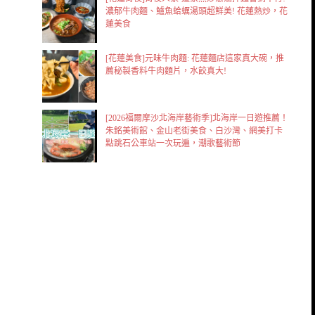
濃郁牛肉麵、鱸魚蛤蠣湯頭超鮮美! 花蓮熱炒，花
蓮美食
[花蓮美食]元味牛肉麵: 花蓮麵店這家真大碗，推
薦秘製香料牛肉麵片，水餃真大!
[2026福爾摩沙北海岸藝術季]北海岸一日遊推薦！
朱銘美術館、金山老街美食、白沙灣、網美打卡
點跳石公車站一次玩遍，潮歌藝術節