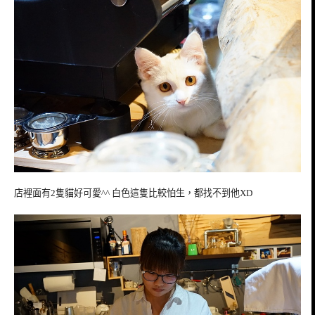
店裡面有2隻貓好可愛^^ 白色這隻比較怕生，都找不到他XD