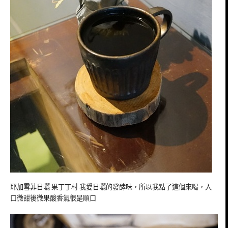
耶加雪菲日曬 果丁丁村 我愛日曬的發酵味，所以我點了這個來喝，入
口微甜後微果酸香氣很是順口