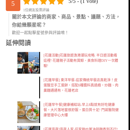
5/5 - (1 vote)
5
1位網友投票評論
關於本文評論的商家、商品、景點、議題、方法，
你給幾顆星呢？
歡迎一起點擊星號參與評論唷！
延伸閱讀
[花蓮活動]花蓮旅遊漁港潮玩攻略: 半日遊活動看
這裡! 花蓮親子活動有賞鯨、美食料理DIY一次體
驗!
[花蓮早餐] 東洋早餐-這家傳統早餐店真乾淨！皮
蛋酸豆手工蛋餅，搭配6種醬料真過癮，炒麵、肉
羹麵通通有，花蓮老店
[花蓮早午餐]健康補給站-早上8點就有好吃健康
餐，大片落地窗很舒服，蛋白質十足! 門諾醫院健
康管理中心大樓
[花蓮宵夜]宵夜人家-這家熱炒蔥油拌麵香到不行!