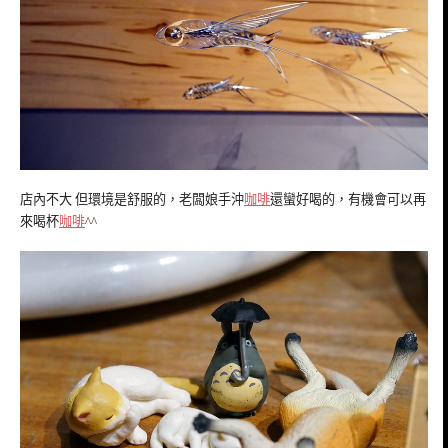
店內不大 但環境是舒服的，老闆娘手沖
咖啡
還蠻好喝的，有機會可以再
來喝杯
咖啡
^^