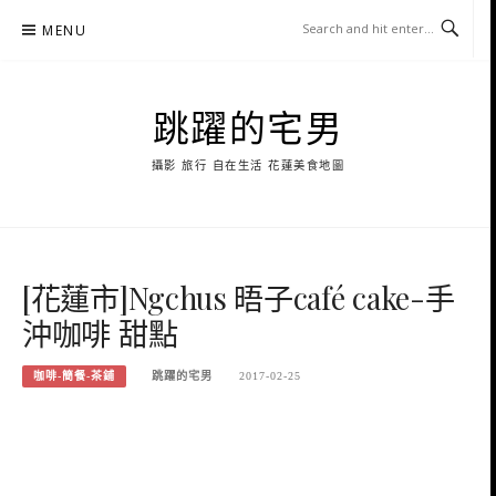
Skip
MENU
to
content
跳躍的宅男
攝影 旅行 自在生活 花蓮美食地圖
[花蓮市]Ngchus 晤子café cake-手
沖咖啡 甜點
咖啡-簡餐-茶鋪
跳躍的宅男
2017-02-25