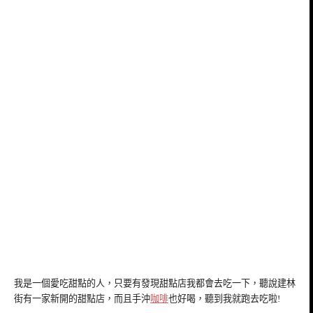
我是一個愛吃甜點的人，只要有發現甜點店我都會去吃一下，聽說建林
街有一家新開的甜點店，而且手沖
咖啡
也好喝，聽到我就跑去吃啦!