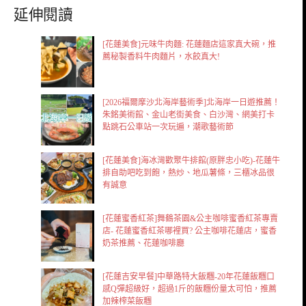
延伸閱讀
[花蓮美食]元味牛肉麵: 花蓮麵店這家真大碗，推
薦秘製香料牛肉麵片，水餃真大!
[2026福爾摩沙北海岸藝術季]北海岸一日遊推薦！
朱銘美術館、金山老街美食、白沙灣、網美打卡
點跳石公車站一次玩遍，潮歌藝術節
[花蓮美食]海冰灣歡聚牛排館(原胖忠小吃)-花蓮牛
排自助吧吃到飽，熱炒、地瓜薯條，三櫃冰品很
有誠意
[花蓮蜜香紅茶]舞鶴茶園&公主咖啡蜜香紅茶專賣
店- 花蓮蜜香紅茶哪裡買? 公主咖啡花蓮店，蜜香
奶茶推薦、花蓮咖啡廳
[花蓮吉安早餐]中華路特大飯糰-20年花蓮飯糰口
感Q彈超級好，超過1斤的飯糰份量太可怕，推薦
加辣榨菜飯糰