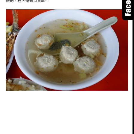
飯的，裡面還有魚蛋呢^^