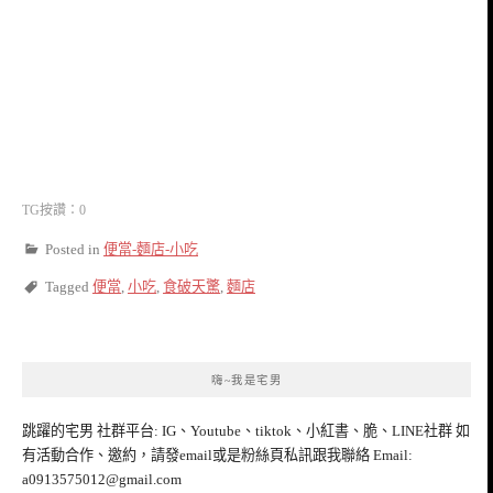
TG按讚：0
Posted in
便當-麵店-小吃
Tagged
便當
,
小吃
,
食破天驚
,
麵店
嗨~我是宅男
跳躍的宅男 社群平台: IG、Youtube、tiktok、小紅書、脆、LINE社群 如
有活動合作、邀約，請發email或是粉絲頁私訊跟我聯絡 Email:
a0913575012@gmail.com