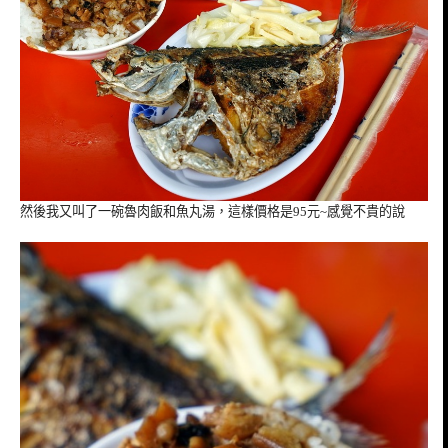
然後我又叫了一碗魯肉飯和魚丸湯，這樣價格是95元~感覺不貴的說