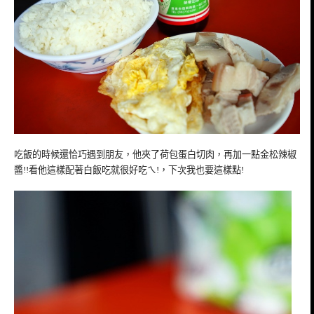
吃飯的時候還恰巧遇到朋友，他夾了荷包蛋白切肉，再加一點金松辣椒
醬!!看他這樣配著白飯吃就很好吃ㄟ!，下次我也要這樣點!