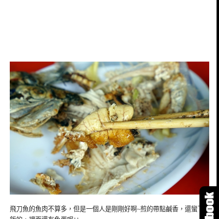
飛刀魚的魚肉不算多，但是一個人是剛剛好啊~煎的帶點鹹香，還蠻下