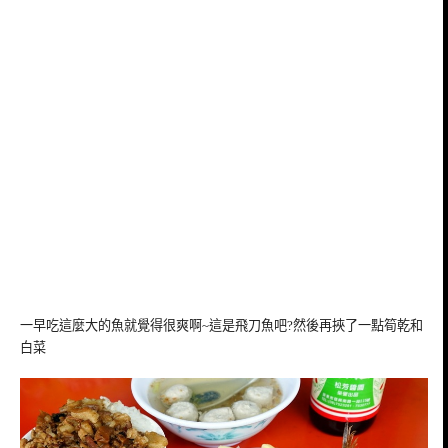
一早吃這麼大的魚就覺得很爽啊~這是飛刀魚吧?然後再挾了一點筍乾和
白菜