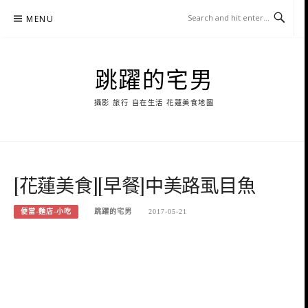
Skip
MENU
to
content
跳躍的宅男
攝影 旅行 自在生活 花蓮美食地圖
[花蓮美食][早餐]中美路虱目魚
便當-麵店-小吃
跳躍的宅男
2017-05-21