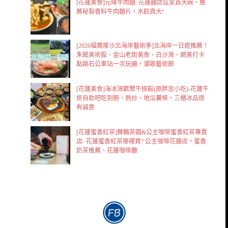
[花蓮美食]元味牛肉麵: 花蓮麵店這家真大碗，推
薦秘製香料牛肉麵片，水餃真大!
[2026福爾摩沙北海岸藝術季]北海岸一日遊推薦！
朱銘美術館、金山老街美食、白沙灣、網美打卡
點跳石公車站一次玩遍，潮歌藝術節
[花蓮美食]海冰灣歡聚牛排館(原胖忠小吃)-花蓮牛
排自助吧吃到飽，熱炒、地瓜薯條，三櫃冰品很
有誠意
[花蓮蜜香紅茶]舞鶴茶園&公主咖啡蜜香紅茶專賣
店- 花蓮蜜香紅茶哪裡買? 公主咖啡花蓮店，蜜香
奶茶推薦、花蓮咖啡廳