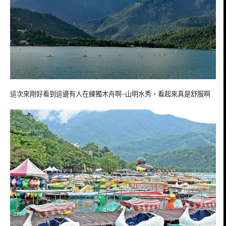
這次來剛好看到這邊有人在練獨木舟啊~山明水秀，看起來真是舒服啊