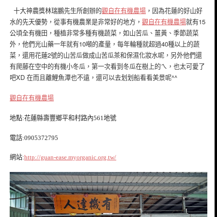
十大神農獎林瑞鵬先生所創辦的
觀自在有機農場
，因為花蓮的好山好
水的先天優勢，從事有機農業是非常好的地方，
觀自在有機農場
就有1
5
公頃全有機田，種植非常多種有機蔬菜，如山苦瓜、薑黃、季節蔬菜
外，他們光山藥一年就有10噸的產量，每年輪種就超過40種以上的蔬
菜，還用花蓮2號的山苦瓜做成山苦瓜茶和保濕化妝水呢，另外他們還
有爬藤在空中的有機小冬瓜，第一次看到冬瓜在樹上的ㄟ，也太可愛了
吧XD 在而且離鯉魚潭也不遠，還可以去划划船看看美景呢^^
觀自在有機農場
地點:花蓮縣壽豐鄉平和村路內561地號
電話:0905372795
網站:
http://guan-ease.myorganic.org.tw/