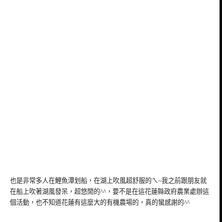
也是非常多人在鯉魚潭划船，在湖上吹風超舒服的ㄟ~我之前跟朋友就
在船上吹著湖風發呆，超悠閒的^^，要不是在這花蓮縣政府農業處辦這
個活動，也不知道花蓮有這麼大的有機農場的，真的蠻感謝的^^