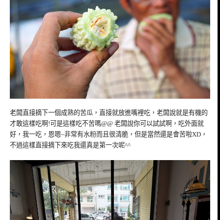
老闆直接摘下一個成熟的苦瓜，直接就放進嘴裡吃，老闆說就是有機的
才敢這樣吃啊!可是這樣吃不苦嗎@@ 老闆說你可以試試啊，吃外面就
好，我一吃，恩嗯~非常有水粉而且很清脆，但是當然還是會苦啦XD，
不過這樣直接摘下來吃我還真是第一次呢^^