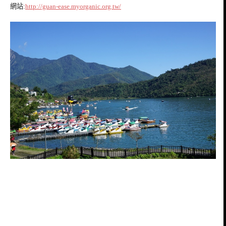
網站:
http://guan-ease.myorganic.org.tw/