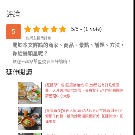
評論
5/5 - (1 vote)
5
1位網友投票評論
關於本文評論的商家、商品、景點、議題、方法，
你給幾顆星呢？
歡迎一起點擊星號參與評論唷！
延伸閱讀
[花蓮早午餐]健康補給站-早上8點就有好吃健康
餐，大片落地窗很舒服，蛋白質十足! 門諾醫院健
康管理中心大樓
[花蓮宵夜]宵夜人家-這家熱炒蔥油拌麵香到不行!
濃郁牛肉麵、鱸魚蛤蠣湯頭超鮮美! 花蓮熱炒，花
蓮美食