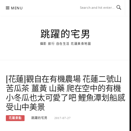
Skip
MENU
to
content
跳躍的宅男
攝影 旅行 自在生活 花蓮美食地圖
[花蓮]觀自在有機農場 花蓮二號山
苦瓜茶 薑黃 山藥 爬在空中的有機
小冬瓜也太可愛了吧 鯉魚潭划船感
受山中美景
花蓮景點
跳躍的宅男
2017-07-27