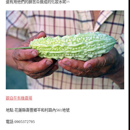
還有用他們的篩苦瓜做成的化妝水呢^^
觀自在有機農場
地點:花蓮縣壽豐鄉平和村路內561地號
電話:0905372795