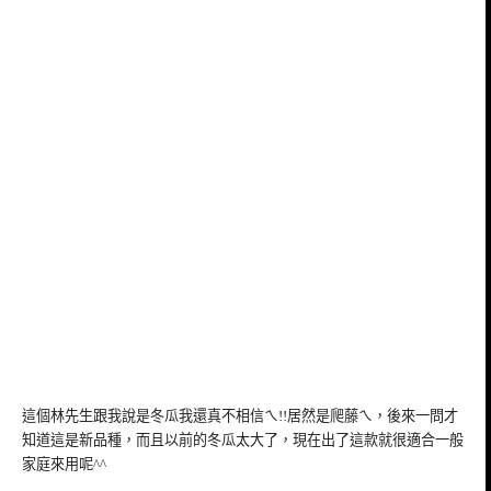
這個林先生跟我說是冬瓜我還真不相信ㄟ!!居然是爬藤ㄟ，後來一問才
知道這是新品種，而且以前的冬瓜太大了，現在出了這款就很適合一般
家庭來用呢^^