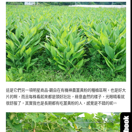
這是它們另一項明星商品-觀自在有機神農薑黃粉的種植區啊，也是好大
片的啊，而且每株看起來都是頭好壯壯，綠意盎然的樣子，光眼睛看就
很舒服了，其實我也是長期都有吃薑黃粉的人，感覺是不錯的呢^^