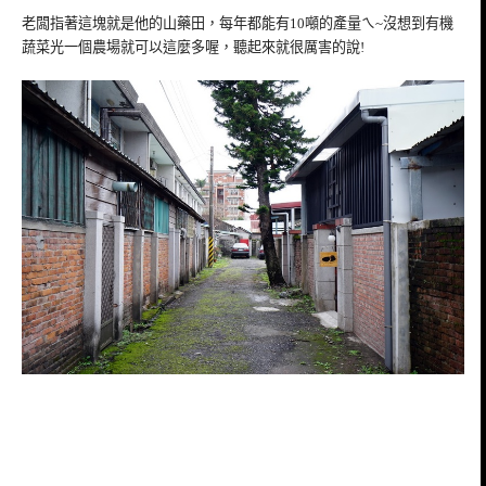
老闆指著這塊就是他的山藥田，每年都能有10噸的產量ㄟ~沒想到有機
蔬菜光一個農場就可以這麼多喔，聽起來就很厲害的說!