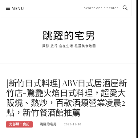
Skip
MENU
to
content
跳躍的宅男
攝影 旅行 自在生活 花蓮美食地圖
[新竹日式料理] ABV日式居酒屋新
竹店-驚艷火焰日式料理，超愛大
阪燒、熱炒，百款酒類營業凌晨2
點，新竹餐酒館推薦
北部縣市食記
跳躍的宅男
2025-11-10