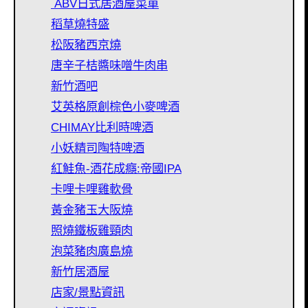
ABV日式居酒屋菜單
稻草燒特盛
松阪豬西京燒
唐辛子桔醬味噌牛肉串
新竹酒吧
艾英格原創棕色小麥啤酒
CHIMAY比利時啤酒
小妖精司陶特啤酒
紅鮭魚-酒花成癮:帝國IPA
卡哩卡哩雞軟骨
黃金豬玉大阪燒
照燒鐵板雞頸肉
泡菜豬肉廣島燒
新竹居酒屋
店家/景點資訊