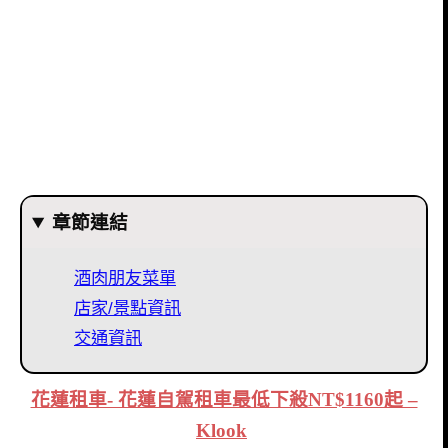
章節連結
酒肉朋友菜單
店家/景點資訊
交通資訊
花蓮租車- 花蓮自駕租車最低下殺NT$1160起 –
Klook