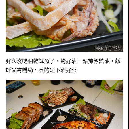
好久沒吃個乾魷魚了，烤好沾一點辣椒醬油，鹹
鮮又有嚼勁，真的是下酒好菜