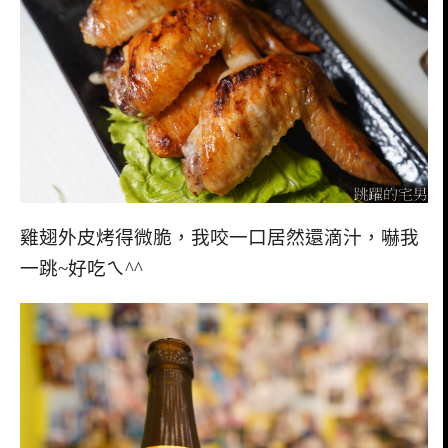
雞翅外皮烤得微脆，我咬一口居然還滴汁，嚇我
一跳~好吃ㄟ^^