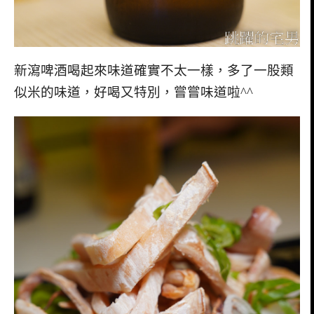
新瀉啤酒喝起來味道確實不太一樣，多了一股類
似米的味道，好喝又特別，嘗嘗味道啦^^