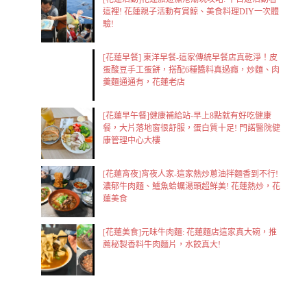
這裡! 花蓮親子活動有賞鯨、美食料理DIY一次體
驗!
[花蓮早餐] 東洋早餐-這家傳統早餐店真乾淨！皮
蛋酸豆手工蛋餅，搭配6種醬料真過癮，炒麵、肉
羹麵通通有，花蓮老店
[花蓮早午餐]健康補給站-早上8點就有好吃健康
餐，大片落地窗很舒服，蛋白質十足! 門諾醫院健
康管理中心大樓
[花蓮宵夜]宵夜人家-這家熱炒蔥油拌麵香到不行!
濃郁牛肉麵、鱸魚蛤蠣湯頭超鮮美! 花蓮熱炒，花
蓮美食
[花蓮美食]元味牛肉麵: 花蓮麵店這家真大碗，推
薦秘製香料牛肉麵片，水餃真大!