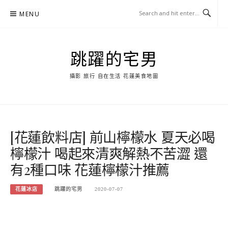
Skip
MENU
to
content
跳躍的宅男
攝影 旅行 自在生活 花蓮美食地圖
[花蓮飲料店] 前山檸檬水 夏天必喝
檸檬汁 喝起來清爽解熱不苦澀 還
有2種口味 花蓮檸檬汁推薦
花蓮冰店
跳躍的宅男
2020-07-07