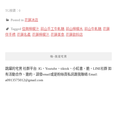
TG按讚：0
Posted in
花蓮冰店
Tagged
佳興檸檬汁
,
前山手工牛軋糖
,
前山檸檬水
,
前山牛軋糖
,
花蓮
伴手禮
,
花蓮名產
,
花蓮檸檬汁
,
花蓮美食
,
花蓮飲料店
嗨~我是宅男
跳躍的宅男 社群平台: IG、Youtube、tiktok、小紅書、脆、LINE社群 如
有活動合作、邀約，請發email或是粉絲頁私訊跟我聯絡 Email:
a0913575012@gmail.com