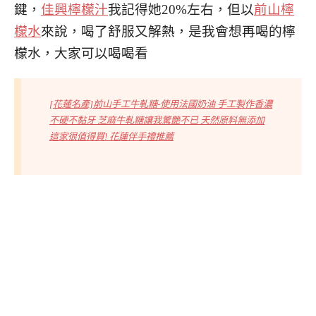
鍵，
佳興檸檬汁
我記得她20%左右，但以
前山檸
檬水
來說，喝了舒服又解熱，是我會想再喝的檸
檬水，大家可以喝喝看
[花蓮名產]前山手工牛軋糖-使用法國奶油 手工製作香濃
不硬不黏牙 芝麻牛軋糖讓我驚艷不已 天然原料無添加
這家很值得買! 花蓮伴手禮推薦