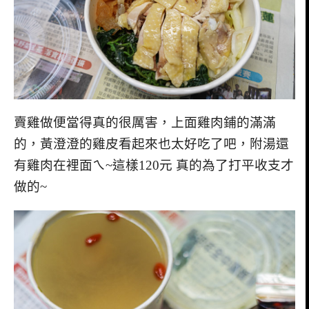
賣雞做便當得真的很厲害，上面雞肉鋪的滿滿
的，黃澄澄的雞皮看起來也太好吃了吧，附湯還
有雞肉在裡面ㄟ~這樣120元 真的為了打平收支才
做的~