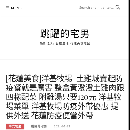
Skip
MENU
to
content
跳躍的宅男
攝影 旅行 自在生活 花蓮美食地圖
[花蓮美食]洋基牧場-土雞城賣起防
疫餐就是厲害 整盒黃澄澄土雞肉跟
四樣配菜 附雞湯只要120元 洋基牧
場菜單 洋基牧場防疫外帶優惠 提
供外送 花蓮防疫便當外帶
中式餐廳
跳躍的宅男
2021-05-25