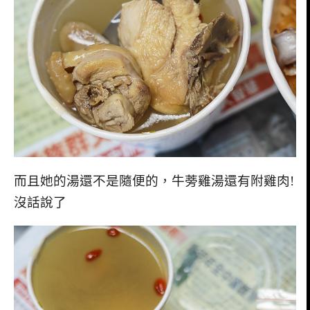
而且她的湯還不是隨便的，牛蒡雞湯還有附雞肉!
沒話說了