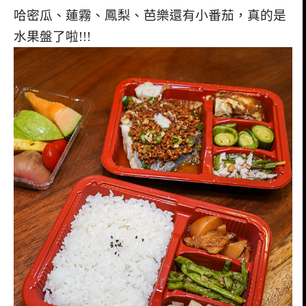
哈密瓜、蓮霧、鳳梨、芭樂還有小番茄，真的是
水果盤了啦!!!