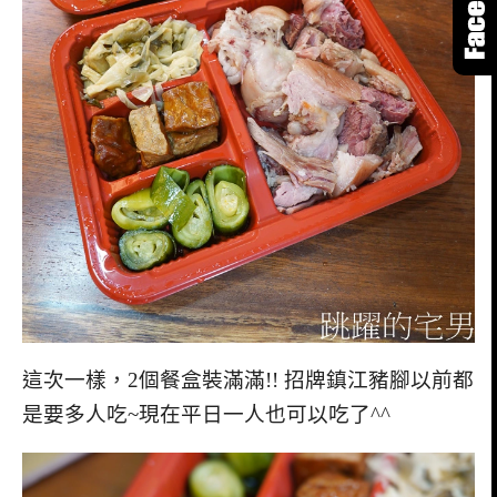
這次一樣，2個餐盒裝滿滿!! 招牌鎮江豬腳以前都
是要多人吃~現在平日一人也可以吃了^^