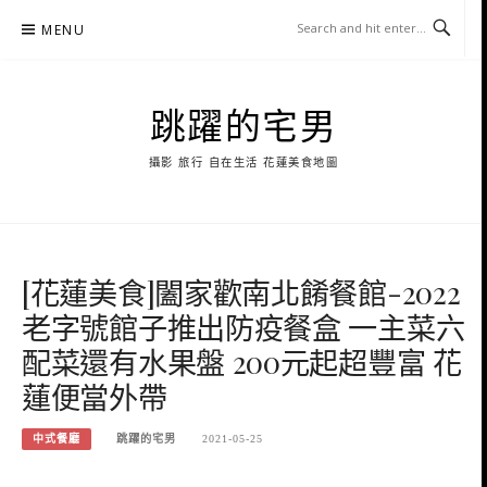
Skip
MENU
to
content
跳躍的宅男
攝影 旅行 自在生活 花蓮美食地圖
[花蓮美食]闔家歡南北餚餐館-2022
老字號館子推出防疫餐盒 一主菜六
配菜還有水果盤 200元起超豐富 花
蓮便當外帶
中式餐廳
跳躍的宅男
2021-05-25