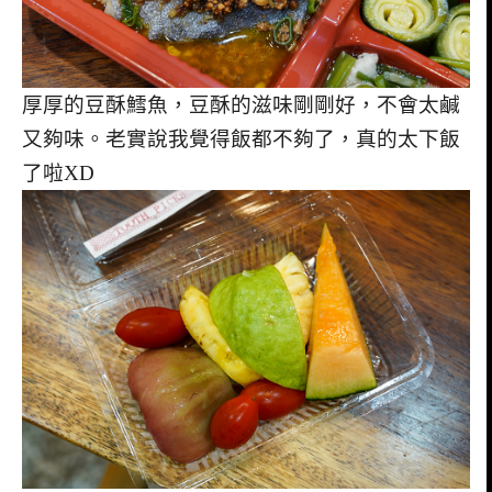
厚厚的豆酥鱈魚，豆酥的滋味剛剛好，不會太鹹
又夠味。老實說我覺得飯都不夠了，真的太下飯
了啦XD