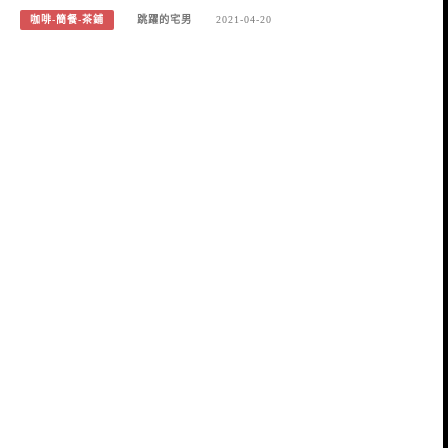
咖啡-簡餐-茶鋪
跳躍的宅男
2021-04-20