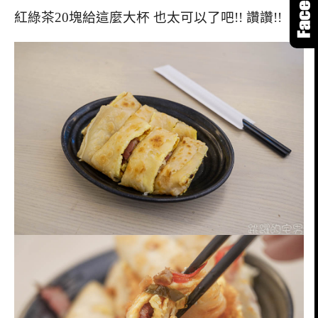
紅綠茶20塊給這麼大杯 也太可以了吧!! 讚讚!!