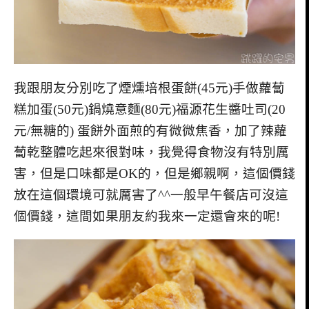
我跟朋友分別吃了煙燻培根蛋餅(45元)手做蘿蔔
糕加蛋(50元)鍋燒意麵(80元)福源花生醬吐司(20
元/無糖的) 蛋餅外面煎的有微微焦香，加了辣蘿
蔔乾整體吃起來很對味，我覺得食物沒有特別厲
害，但是口味都是OK的，但是鄉親啊，這個價錢
放在這個環境可就厲害了^^一般早午餐店可沒這
個價錢，這間如果朋友約我來一定還會來的呢!