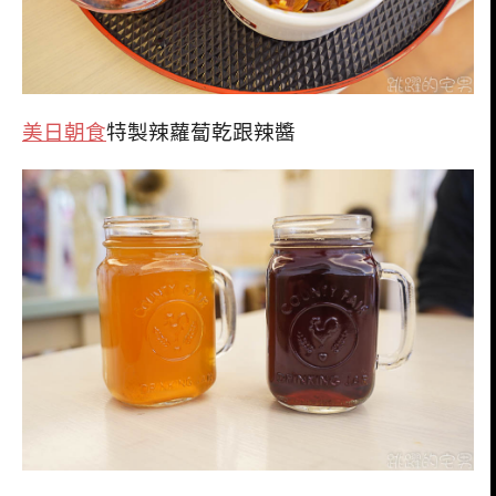
美日朝食
特製辣蘿蔔乾跟辣醬