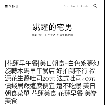
Skip
MENU
to
content
跳躍的宅男
攝影 旅行 自在生活 花蓮美食地圖
[花蓮早午餐]美日朝食-白色系夢幻
旋轉木馬早午餐店 好拍到不行 福
源花生醬吐司20元 法式吐司40元
價錢居然這麼便宜 還不吃爆 美日
朝食菜單 花蓮美食 花蓮早餐 美崙
美食