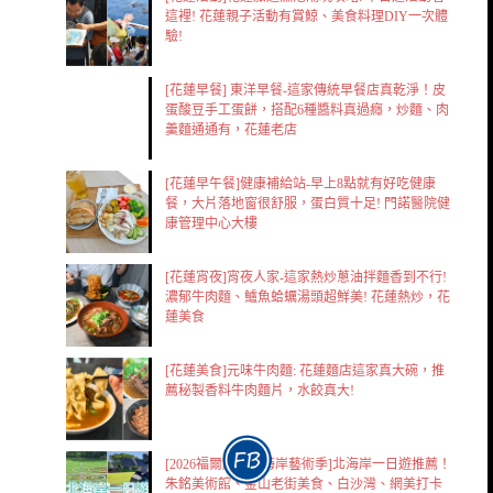
這裡! 花蓮親子活動有賞鯨、美食料理DIY一次體
驗!
[花蓮早餐] 東洋早餐-這家傳統早餐店真乾淨！皮
蛋酸豆手工蛋餅，搭配6種醬料真過癮，炒麵、肉
羹麵通通有，花蓮老店
[花蓮早午餐]健康補給站-早上8點就有好吃健康
餐，大片落地窗很舒服，蛋白質十足! 門諾醫院健
康管理中心大樓
[花蓮宵夜]宵夜人家-這家熱炒蔥油拌麵香到不行!
濃郁牛肉麵、鱸魚蛤蠣湯頭超鮮美! 花蓮熱炒，花
蓮美食
[花蓮美食]元味牛肉麵: 花蓮麵店這家真大碗，推
薦秘製香料牛肉麵片，水餃真大!
[2026福爾摩沙北海岸藝術季]北海岸一日遊推薦！
朱銘美術館、金山老街美食、白沙灣、網美打卡