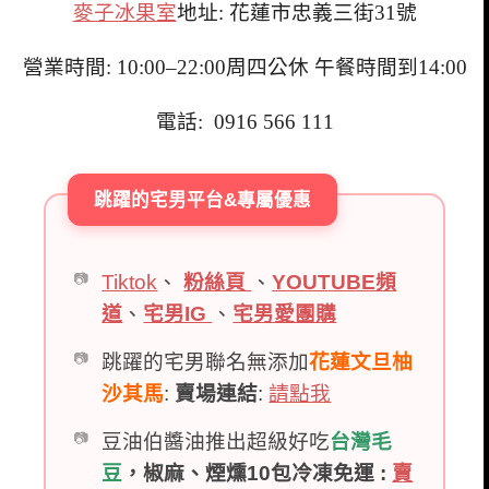
麥子冰果室
地址: 花蓮市忠義三街31號
營業時間: 10:00–22:00周四公休 午餐時間到14:00
電話:
0916 566 111
跳躍的宅男平台&專屬優惠
Tiktok
、
粉絲頁
、
YOUTUBE頻
道
、
宅男IG
、
宅男愛團購
跳躍的宅男聯名無添加
花蓮文旦柚
沙其馬
:
賣場連結
:
請點我
豆油伯醬油推出超級好吃
台灣毛
豆
，椒麻、煙燻10包冷凍免運 :
賣