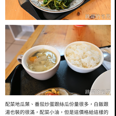
配菜地瓜葉、番茄炒蛋跟絲瓜份量很多，白飯跟
湯也裝的很滿，配菜小油，但是這價格給這樣的