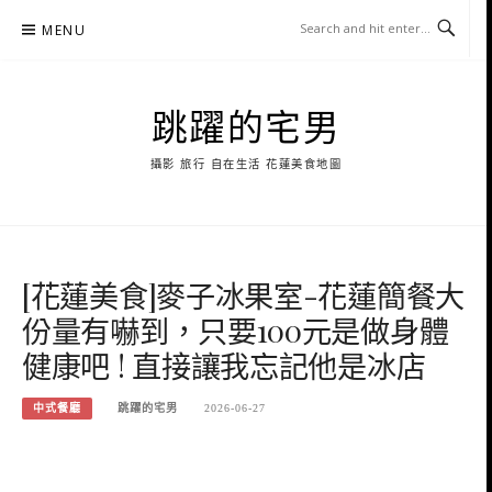
Skip
MENU
to
content
跳躍的宅男
攝影 旅行 自在生活 花蓮美食地圖
[花蓮美食]麥子冰果室-花蓮簡餐大
份量有嚇到，只要100元是做身體
健康吧 ! 直接讓我忘記他是冰店
中式餐廳
跳躍的宅男
2026-06-27