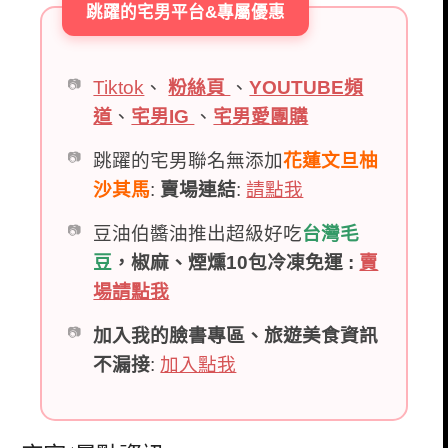
跳躍的宅男平台&專屬優惠
Tiktok
、
粉絲頁
、
YOUTUBE頻
道
、
宅男IG
、
宅男愛團購
跳躍的宅男聯名無添加
花蓮文旦柚
沙其馬
:
賣場連結
:
請點我
豆油伯醬油推出超級好吃
台灣毛
豆
，椒麻、煙燻10包冷凍免運 :
賣
場請點我
加入我的臉書專區、旅遊美食資訊
不漏接
:
加入點我