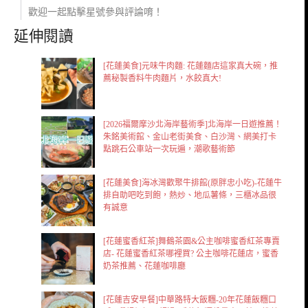
歡迎一起點擊星號參與評論唷！
延伸閱讀
[花蓮美食]元味牛肉麵: 花蓮麵店這家真大碗，推
薦秘製香料牛肉麵片，水餃真大!
[2026福爾摩沙北海岸藝術季]北海岸一日遊推薦！
朱銘美術館、金山老街美食、白沙灣、網美打卡
點跳石公車站一次玩遍，潮歌藝術節
[花蓮美食]海冰灣歡聚牛排館(原胖忠小吃)-花蓮牛
排自助吧吃到飽，熱炒、地瓜薯條，三櫃冰品很
有誠意
[花蓮蜜香紅茶]舞鶴茶園&公主咖啡蜜香紅茶專賣
店- 花蓮蜜香紅茶哪裡買? 公主咖啡花蓮店，蜜香
奶茶推薦、花蓮咖啡廳
[花蓮吉安早餐]中華路特大飯糰-20年花蓮飯糰口