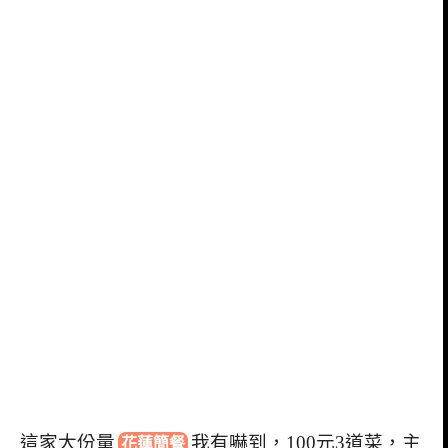
這家大份量
我有嚇到，100元3道菜，主
花蓮簡餐