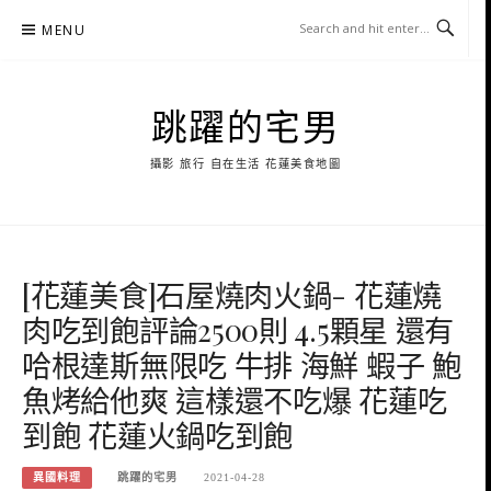
Skip
MENU
to
content
跳躍的宅男
攝影 旅行 自在生活 花蓮美食地圖
[花蓮美食]石屋燒肉火鍋- 花蓮燒
肉吃到飽評論2500則 4.5顆星 還有
哈根達斯無限吃 牛排 海鮮 蝦子 鮑
魚烤給他爽 這樣還不吃爆 花蓮吃
到飽 花蓮火鍋吃到飽
異國料理
跳躍的宅男
2021-04-28