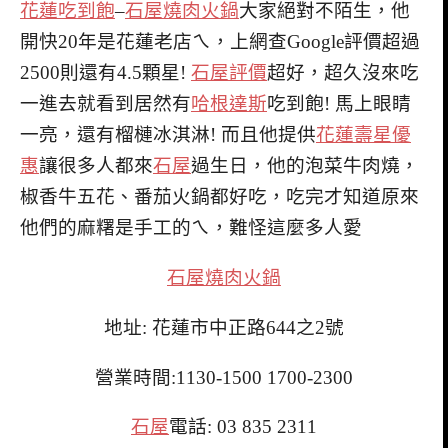
花蓮吃到飽
–
石屋燒肉火鍋
大家絕對不陌生，他
開快20年是花蓮老店ㄟ，上網查Google評價超過
2500則還有4.5顆星!
石屋評價
超好，超久沒來吃
一進去就看到居然有
哈根達斯
吃到飽! 馬上眼睛
一亮，還有榴槤冰淇淋! 而且他提供
花蓮壽星優
惠
讓很多人都來
石屋
過生日，他的泡菜牛肉燒，
椒香牛五花、番茄火鍋都好吃，吃完才知道原來
他們的麻糬是手工的ㄟ，難怪這麼多人愛
石屋燒肉火鍋
地址: 花蓮市中正路644之2號
營業時間:1130-1500 1700-2300
石屋
電話:
03 835 2311