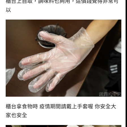
櫃台上自取，調味料也夠用，這價錢覺得非常可
以
櫃台拿食物時 疫情期間請戴上手套喔 你安全大
家也安全