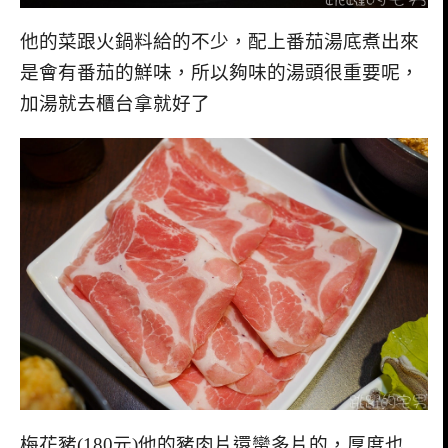
他的菜跟火鍋料給的不少，配上番茄湯底煮出來
是會有番茄的鮮味，所以夠味的湯頭很重要呢，
加湯就去櫃台拿就好了
梅花豬(180元)他的豬肉片還蠻多片的，厚度也