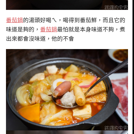
番茄鍋
的湯頭好喝ㄟ，喝得到番茄鮮，而且它的
味道是夠的，
番茄鍋
最怕就是本身味道不夠，煮
出來都會沒味道，他的不會