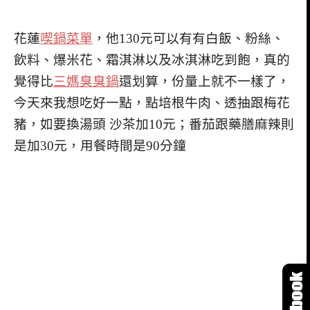
花蓮
喫鍋菜單
，他130元可以有有白飯、粉絲、
飲料、爆米花、霜淇淋以及冰淇淋吃到飽，真的
覺得比
三媽臭臭鍋
還划算，份量上就不一樣了，
今天來我想吃好一點，點培根牛肉、透抽跟梅花
豬，如要換湯頭 沙茶加10元；番茄跟藥膳麻辣則
是加30元，用餐時間是90分鐘