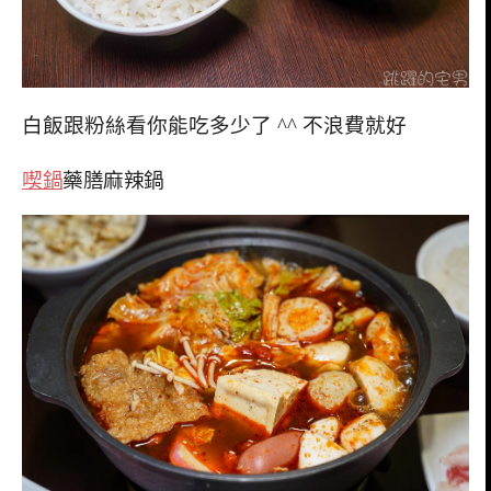
白飯跟粉絲看你能吃多少了 ^^ 不浪費就好
喫鍋
藥膳麻辣鍋