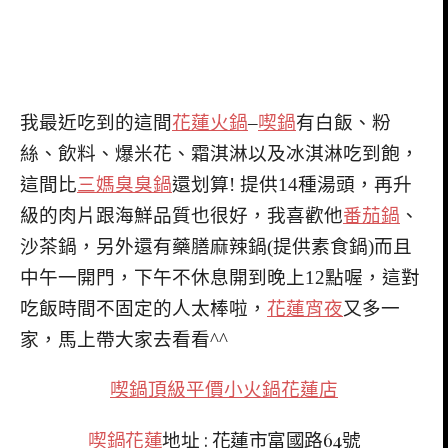
我最近吃到的這間
花蓮火鍋
–
喫鍋
有白飯、粉
絲、飲料、爆米花、霜淇淋以及冰淇淋吃到飽，
這間比
三媽臭臭鍋
還划算! 提供14種湯頭，再升
級的肉片跟海鮮品質也很好，我喜歡他
番茄鍋
、
沙茶鍋，另外還有藥膳麻辣鍋(提供素食鍋)而且
中午一開門，下午不休息開到晚上12點喔，這對
吃飯時間不固定的人太棒啦，
花蓮宵夜
又多一
家，馬上帶大家去看看^^
喫鍋頂級平價小火鍋花蓮店
喫鍋花蓮
地址 : 花蓮市富國路64號